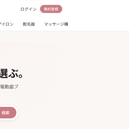
ログイン
無料登録
アイロン
脱毛器
マッサージ機
電動歯ブラシ
シェーバ
選ぶ。
電動歯ブ
検索