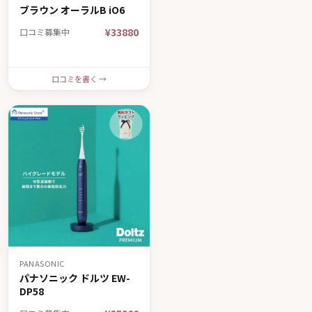
ブラウン オーラルB iO6
¥33880
口コミ募集中
口コミを書く →
PANASONIC
パナソニック ドルツ EW-
DP58