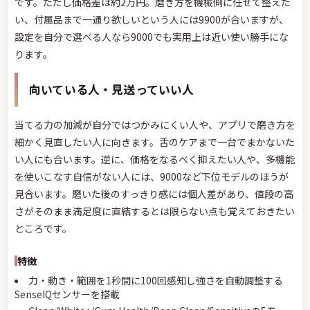
です。ただし価格差は約2万円。磨き方を機械側に任せて整えた
い、付属品まで一通り欲しいという人には9900が合いますが、
設定を自分で選べる人なら9000でも実用上は近い使い勝手にな
ります。
向いている人・見送っていい人
当てる力の加減が自分ではつかみにくい人や、アプリで磨き方を
細かく見直したい人に向きます。舌のケアまで一台でまかないた
い人にも合います。逆に、価格をなるべく抑えたい人や、多機能
を使いこなす自信がない人には、9000など下位モデルのほうが
見合います。磨いた後のすっきり感には個人差があり、値段の高
さがそのまま満足度に直結するとは限らない点も覚えておきたい
ところです。
特徴
力・動き・範囲を1秒間に100回感知し強さを自動調整する
SenseIQセンサーを搭載