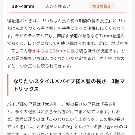
38〜40mm
大きくゆるい
大きめ巻き
径を選ぶときは、「いちばん長く使う期間の髪の長さ」と「い
ちばんよくつくる巻き髪」を基準にすると後悔しにくくなりま
す。今がミディアムでも、伸ばす予定があるなら32mmを選ん
でおくと、ロングになっても使い続けられます。逆に、ボブをキ
ープして
内巻き中心なら26mm
に振り切るほうが快適です。ど
んな巻き髪をいちばんつくりたいかが定まると、向く径はおの
ずと一つか二つに絞られてきます。
なりたいスタイル×パイプ径×髪の長さ｜3軸マ
トリックス
パイプ径の早見は「太さ別」、髪の長さの早見は「長さ別」
と、多くの記事はどちらか片方だけでまとめています。けれ
ど、実際に迷うのは「このなりたい仕上がりを、この髪の長さ
でつくるには、どの径がいいのか」という3つの掛け合わせのは
ずです。そこで当サイトでは、なりたいスタイルとパイプ径と