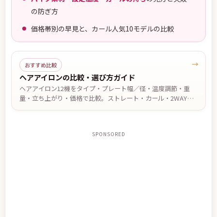
の防ぎ方
価格帯別の早見と、カール人気10モデルの比較
→
おすすめ比較
ヘアアイロンの比較・選び方ガイド
ヘアアイロン12機をタイプ・プレート幅／径・温度調節・重
量・立ち上がり・価格で比較。ストレート・カール・2WAYの
違いや、前髪・ショート・ロング・くせ毛など目的別の選び
方、安全に使うための注意点を解説します。価格・仕様は2026
年7月13日時点。
SPONSORED