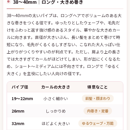
38〜40mm｜ロング・大きめ巻き
38〜40mmの太いパイプは、ロングヘアでボリュームのある大
きな巻きをつくる径です。ゆったりとしたウェーブや、毛先だ
けをふわっと返す抜け感のあるスタイル、華やかな大きめカー
ルに向きます。直径が大きいぶん、長い髪をまとめて巻けて時
短になり、毛先がくるくるしすぎない、こなれた大人っぽい仕
上がりがつくりやすいのが利点です。ただし、肩より上の長さ
では大きすぎてカールがほどけてしまい、形が出にくくなるた
め、ショート〜ミディアムには不向きです。ロングで「ゆるく
大きく」を主役にしたい人向けの径です。
パイプ径
カールの大きさ
得意なこと
19〜22mm
小さく細かい
前髪・顔まわり
26mm
しっかりめ
シ
内巻き・定番
32mm
ほどよく大きい
ゆるウェーブ・万能