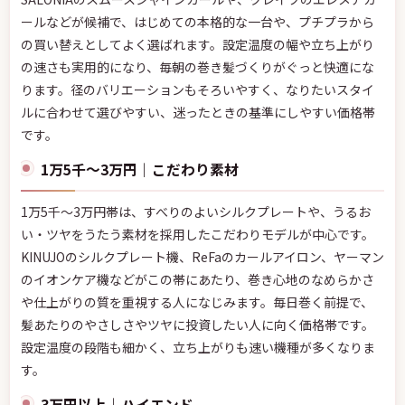
ールなどが候補で、はじめての本格的な一台や、プチプラから
の買い替えとしてよく選ばれます。設定温度の幅や立ち上がり
の速さも実用的になり、毎朝の巻き髪づくりがぐっと快適にな
ります。径のバリエーションもそろいやすく、なりたいスタイ
ルに合わせて選びやすい、迷ったときの基準にしやすい価格帯
です。
1万5千〜3万円｜こだわり素材
1万5千〜3万円帯は、すべりのよいシルクプレートや、うるお
い・ツヤをうたう素材を採用したこだわりモデルが中心です。
KINUJOのシルクプレート機、ReFaのカールアイロン、ヤーマン
のイオンケア機などがこの帯にあたり、巻き心地のなめらかさ
や仕上がりの質を重視する人になじみます。毎日巻く前提で、
髪あたりのやさしさやツヤに投資したい人に向く価格帯です。
設定温度の段階も細かく、立ち上がりも速い機種が多くなりま
す。
3万円以上｜ハイエンド