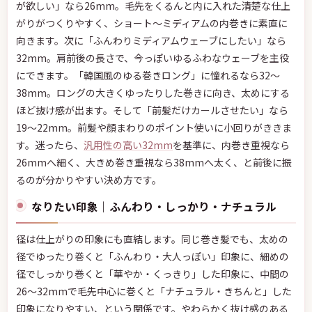
が欲しい」なら26mm。毛先をくるんと内に入れた清楚な仕上
がりがつくりやすく、ショート〜ミディアムの内巻きに素直に
向きます。次に「ふんわりミディアムウェーブにしたい」なら
32mm。肩前後の長さで、今っぽいゆるふわなウェーブを主役
にできます。「韓国風のゆる巻きロング」に憧れるなら32〜
38mm。ロングの大きくゆったりした巻きに向き、太めにする
ほど抜け感が出ます。そして「前髪だけカールさせたい」なら
19〜22mm。前髪や顔まわりのポイント使いに小回りがききま
す。迷ったら、
汎用性の高い32mm
を基準に、内巻き重視なら
26mmへ細く、大きめ巻き重視なら38mmへ太く、と前後に振
るのが分かりやすい決め方です。
なりたい印象｜ふんわり・しっかり・ナチュラル
径は仕上がりの印象にも直結します。同じ巻き髪でも、太めの
径でゆったり巻くと「ふんわり・大人っぽい」印象に、細めの
径でしっかり巻くと「華やか・くっきり」した印象に、中間の
26〜32mmで毛先中心に巻くと「ナチュラル・きちんと」した
印象になりやすい、という関係です。やわらかく抜け感のある