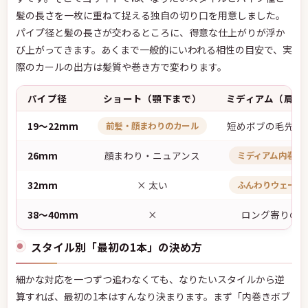
髪の長さを一枚に重ねて捉える独自の切り口を用意しました。
パイプ径と髪の長さが交わるところに、得意な仕上がりが浮か
び上がってきます。あくまで一般的にいわれる相性の目安で、実
際のカールの出方は髪質や巻き方で変わります。
パイプ径
ショート（顎下まで）
ミディアム（肩前
19〜22mm
短めボブの毛先カ
前髪・顔まわりのカール
26mm
顔まわり・ニュアンス
ミディアム内巻き
32mm
× 太い
ふんわりウェーブ
38〜40mm
×
ロング寄りの
スタイル別「最初の1本」の決め方
細かな対応を一つずつ追わなくても、なりたいスタイルから逆
算すれば、最初の1本はすんなり決まります。まず「内巻きボブ