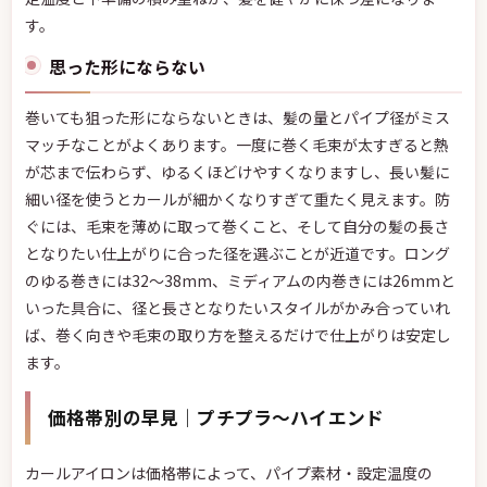
す。
思った形にならない
巻いても狙った形にならないときは、髪の量とパイプ径がミス
マッチなことがよくあります。一度に巻く毛束が太すぎると熱
が芯まで伝わらず、ゆるくほどけやすくなりますし、長い髪に
細い径を使うとカールが細かくなりすぎて重たく見えます。防
ぐには、毛束を薄めに取って巻くこと、そして自分の髪の長さ
となりたい仕上がりに合った径を選ぶことが近道です。ロング
のゆる巻きには32〜38mm、ミディアムの内巻きには26mmと
いった具合に、径と長さとなりたいスタイルがかみ合っていれ
ば、巻く向きや毛束の取り方を整えるだけで仕上がりは安定し
ます。
価格帯別の早見｜プチプラ〜ハイエンド
カールアイロンは価格帯によって、パイプ素材・設定温度の