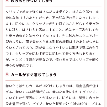
挟みあとがついてしまう
クリップで毛束を強くはさんだまま巻くと、はさんだ部分に直
線的な跡（挟みあと）がつき、不自然な折れ目になってしまい
ます。防ぐには、クリップで毛先を軽くはさんだらすぐ巻き取
りに移り、はさむ力を弱めにすること、毛先を一度逃がしてか
ら巻き始めると防ぎやすくなります。先に触れたスクエアバー
型のように、面で髪をとらえる形状の機種は挟みあとがつきに
くいとされており、跡が気になりやすい人は形状で選ぶのも手
です。クリップを使わず毛束に沿わせて巻く方法もあります
が、やけどに注意が必要なので、慣れるまではクリップを軽く
使うのが安心です。
カールがすぐ落ちてしまう
巻いたそばからカールがほどけてしまうのは、設定温度が低す
ぎる、巻いている時間が短い、巻いた直後に触りすぎている、
のいずれかが原因のことが多いです。防ぐには、髪質に合った
設定温度を選び、パイプに巻いた状態で7〜10秒ほどキープする