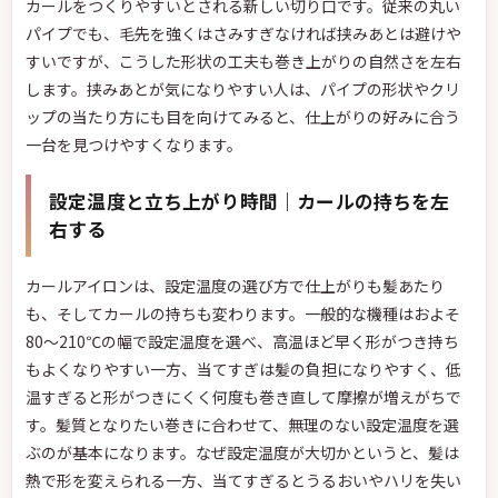
カールをつくりやすいとされる新しい切り口です。従来の丸い
パイプでも、毛先を強くはさみすぎなければ挟みあとは避けや
すいですが、こうした形状の工夫も巻き上がりの自然さを左右
します。挟みあとが気になりやすい人は、パイプの形状やクリ
ップの当たり方にも目を向けてみると、仕上がりの好みに合う
一台を見つけやすくなります。
設定温度と立ち上がり時間｜カールの持ちを左
右する
カールアイロンは、設定温度の選び方で仕上がりも髪あたり
も、そしてカールの持ちも変わります。一般的な機種はおよそ
80〜210℃の幅で設定温度を選べ、高温ほど早く形がつき持ち
もよくなりやすい一方、当てすぎは髪の負担になりやすく、低
温すぎると形がつきにくく何度も巻き直して摩擦が増えがちで
す。髪質となりたい巻きに合わせて、無理のない設定温度を選
ぶのが基本になります。なぜ設定温度が大切かというと、髪は
熱で形を変えられる一方、当てすぎるとうるおいやハリを失い