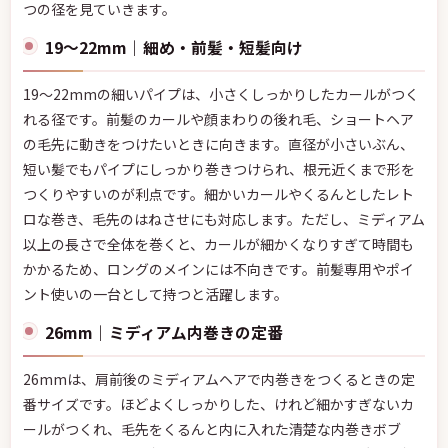
つの径を見ていきます。
19〜22mm｜細め・前髪・短髪向け
19〜22mmの細いパイプは、小さくしっかりしたカールがつく
れる径です。前髪のカールや顔まわりの後れ毛、ショートヘア
の毛先に動きをつけたいときに向きます。直径が小さいぶん、
短い髪でもパイプにしっかり巻きつけられ、根元近くまで形を
つくりやすいのが利点です。細かいカールやくるんとしたレト
ロな巻き、毛先のはねさせにも対応します。ただし、ミディアム
以上の長さで全体を巻くと、カールが細かくなりすぎて時間も
かかるため、ロングのメインには不向きです。前髪専用やポイ
ント使いの一台として持つと活躍します。
26mm｜ミディアム内巻きの定番
26mmは、肩前後のミディアムヘアで内巻きをつくるときの定
番サイズです。ほどよくしっかりした、けれど細かすぎないカ
ールがつくれ、毛先をくるんと内に入れた清楚な内巻きボブ