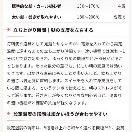
標準的な髪・カール初心者
150〜170℃
中温で
太い髪・巻きが取れやすい
180〜200℃
高温でも
立ち上がり時間｜朝の支度を左右する
毎朝使う道具として見落とせないのが、電源を入れてから設定
温度に達するまでの立ち上がり時間です。速い機種では30秒〜1
分ほどで巻き始められ、ゆっくりめの機種だと2〜3分かかるこ
ともあります。たった数分の差でも、忙しい朝の支度では効い
てきます。出かける直前に巻くことが多い人ほど、立ち上がり
の速さは満足度に直結します。スイッチを入れて身支度をして
いる間に温まる、というテンポで使えると、朝のストレスがぐ
っと減ります。巻き直しが多くなりがちな初心者ほど、温まり
の速い機種だと練習の負担が軽くなります。
設定温度の段階は細かいほうが合わせやすい
設定温度の調節は、5段階以上から細かく選べる機種だと、髪質