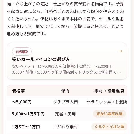
幅・立ち上がりの速さ・仕上がりの質が変わる傾向です。予算
を起点に選ぶなら、価格帯ごとのおおまかな傾向を押さえてお
くと迷いません。価格はあくまで本体の目安で、セールや型番
で前後します。最安で試してから上位機に買い替える、という
進め方も現実的です。
→
価格帯別
安いカールアイロンの選び方
安いヘアアイロンの選び方を価格帯別に解説。〜2,000円・
3,000円前後・5,000円以下の段階別マトリックスで何を得て何
を妥協するかを整理。SALONIA・テスコム・クレイツ・Areti
など主要9モデルを比較。
価格帯
傾向
素材・設定温度
〜5,000円
プチプラ入門
セラミック系・段階あり
5,000〜1万5千円
定番・実用
細かい設定温度
1万5千〜3万円
こだわり素材
シルク・イオン系