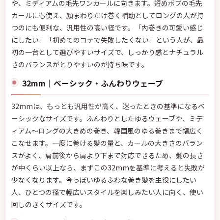
や、ミディアムの毛先ワンカールに向きます。短めボブの毛先
カールにも使え、顔まわりだけ巻く補助としてロングの人が持
つのにも便利な、汎用性の高い径です。「内巻きの可愛い感じ
にしたい」「初めてのコテで失敗したくない」という人が、最
初の一台として選びやすいサイズで、しっかり感とナチュラル
さのバランスがとりやすいのが持ち味です。
32mm｜ベーシック・ふんわりウェーブ
32mmは、もっとも汎用性が高く、迷ったときの基準になるベ
ーシックなサイズです。ふんわりとしたゆるウェーブや、ミデ
ィアム〜ロングの大きめの巻き、韓国風のゆる巻きまで幅広く
こなせます。一度に巻ける髪の量と、カールの大きさのバラン
スがよく、肩前後から肩より下まで対応できるため、髪の長さ
が中くらい以上なら、まずこの32mmを基準に考えると失敗が
少なくなります。今っぽいゆるふわな巻き髪を主役にしたい
人、ひとつの径で幅広いスタイルを楽しみたい人に向く、使い
回しのきくサイズです。