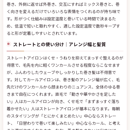
巻き、外側に返せば外巻き、交互にすればミックス巻きと、巻
く向きを変えるだけでいろいろな表情をつくれるのが持ち味で
す。形がつく仕組みは設定温度と巻いている時間で決まるた
め、低温で短いと取れやすく、適した設定温度で数秒キープす
ると形が定着しやすいとされています。
ストレートとの使い分け｜アレンジ幅と髪質
ストレートアイロンはくせ・うねりを抑えてまっすぐ整えるのが
得意で、毛先を内に軽くワンカールさせる程度ならこなせます
が、ふんわりしたウェーブやしっかりした巻き髪は不得意で
す。対してカールアイロンは、巻き髪のアレンジ幅が広く、毛
先だけのワンカールから顔まわりのニュアンス、全体のゆる巻
きまで自在につくれます。直毛で「動きや華やかさを足した
い」人はカールアイロンが向き、くせ毛で「まずまっすぐ落ち
着かせたい」人はストレートアイロンが基本になります。毎朝
のスタイリングが「とにかくまとめたい」中心ならストレー
ト、「日替わりで巻いて楽しみたい」中心ならカール、と考え