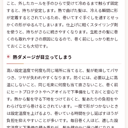
こと、外したカールを手のひらで受けて冷めるまで触らず固定
すると、持ちが安定します。熱で曲げた髪は、冷える瞬間に形
が定着するとされているため、巻いてすぐ手ぐしを通すとせっ
かくの形がゆるんでしまいます。仕上げに軽くスタイリング剤
を使うと、持ちがさらに続きやすくなります。生乾きの髪に巻
くのも取れやすさの原因になるので、巻く前にしっかり乾かし
ておくことも大切です。
熱ダメージが目立ってしまう
高い設定温度で何度も同じ場所に当てると、髪が乾燥してパサ
つき、ツヤが失われやすくなります。防ぐには、必要以上に高
温にしないこと、同じ毛束に何度も当て直さないこと、巻く前
にヒートプロテクトやヘアオイルで下準備をしておくと安心で
す。熱から髪を守る下地をつけておくと、髪あたりの負担をや
わらげながら巻けるとされています。一度で形がつかないとき
は設定温度を上げるより、巻いている時間を少し延ばすほうが
負担を抑えやすいことが多いです。毎日巻く人ほど、適した設
定温度と下準備の積み重ねが、髪を健やかに保つ差になりま