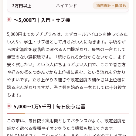
3万円以上
ハイエンド
独自設計・低温も
〜5,000円｜入門・サブ機
5,000円までのプチプラ帯は、まずカールアイロンを使ってみた
い人や、学生・サブ機として持ちたい人に向きます。手頃なが
ら設定温度を段階的に選べる入門機があり、最初の一台として
無理のない選択肢です。「続けられるか分からないから、まず
安く試したい」という人にちょうどよい入口で、ここで巻き方
や好みの径をつかんでから上位機に進む、という流れも分かり
やすいです。立ち上がりの速さや設定温度の細かさは上位機に
譲るぶんがありますが、巻き髪を始める一本としては十分役立
ちます。
5,000〜1万5千円｜毎日使う定番
この帯は、毎日使う実用機としてバランスがよく、設定温度を
細かく選べる機種やイオンをうたう機種も増えてきます。
SALONIAのスムースシャインカールや、クレイツのエレメアカ