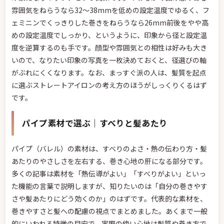
雰囲気をねらうなら32〜38mmを低めの設定温度でゆるく、フ
ェミニンでくっきりした巻きをねらうなら26mm前後をやや高
めの設定温度でしっかり、というように、印象から径と設定温
度を逆算するのも手です。顔型や雰囲気との相性は好みも大き
いので、なりたい印象の写真を一枚決めておくと、径選びの軸
がぶれにくくなります。なお、まっすぐ派の人は、髪質を起点
に選ぶストレートアイロンの考え方のほうがしっくりくるはず
です。
パイプ素材で選ぶ｜すべりと髪あたり
パイプ（バレル）の素材は、すべりのよさ・熱の伝わり方・髪
あたりのやさしさを左右する、巻き心地の肝になる部分です。
多くの記事は素材を「熱伝導がよい」「すべりがよい」といっ
た機能の言葉で説明しますが、知りたいのは「自分の巻きやす
さや髪あたりにどう効くのか」のはずです。代表的な素材を、
巻きやすさと髪への配慮の視点でまとめました。あくまで一般
的にいわれる特徴の目安で、実際の使い心地は髪質や巻き方で