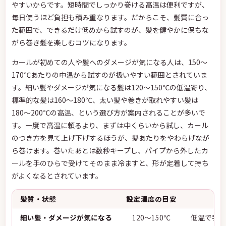
やすいからです。短時間でしっかり巻ける高温は便利ですが、
毎日使うほど負担も積み重なります。だからこそ、髪質に合っ
た範囲で、できるだけ低めから試すのが、髪を健やかに保ちな
がら巻き髪を楽しむコツになります。
カールが初めての人や髪へのダメージが気になる人は、150〜
170℃あたりの中温から試すのが扱いやすい範囲とされていま
す。細い髪やダメージが気になる髪は120〜150℃の低温寄り、
標準的な髪は160〜180℃、太い髪や巻きが取れやすい髪は
180〜200℃の高温、という選び方が案内されることが多いで
す。一度で高温に頼るより、まずは中くらいから試し、カール
のつき方を見て上げ下げするほうが、髪あたりをやわらげなが
ら巻けます。巻いたあとは数秒キープし、パイプから外したカ
ールを手のひらで受けてそのまま冷ますと、形が定着して持ち
がよくなるとされています。
髪質・状態
設定温度の目安
巻
細い髪・ダメージが気になる
120〜150℃
低温で手早