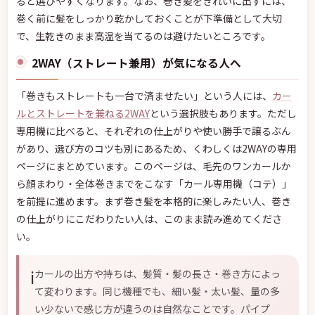
ると選びやすくなります。なお、巻き髪をきれいに出すには、
巻く前に髪をしっかり乾かしておくことが下準備として大切
で、生乾きのまま高温を当てるのは避けたいところです。
2WAY（ストレート兼用）が気になる人へ
「巻きもストレートも一台で済ませたい」という人には、
カー
ルとストレートを兼ねる2WAY
という選択肢もあります。ただし
専用機に比べると、それぞれの仕上がりや使い勝手で譲るぶん
があり、選び方のコツも別にあるため、くわしくは2WAYの専用
ページにまとめています。このページは、毛先のワンカールか
ら顔まわり・全体巻きまでをこなす「カール専用機（コテ）」
を前提に進めます。まず巻き髪を本格的に楽しみたい人、巻き
の仕上がりにこだわりたい人は、このまま読み進めてくださ
い。
ℹ️
カールの出方や持ちは、髪質・髪の長さ・巻き方によっ
て変わります。同じ機種でも、細い髪・太い髪、量の多
い少ないで感じ方が違うのは自然なことです。パイプ