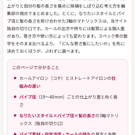
上がりと自分の髪の長さを基点に候補をしぼり込む考え方を編
集部の視点でまとめました。とくに、なりたいスタイルとパイ
プ径と髪の長さを掛け合わせた3軸のマトリックスは、当サイト
独自の切り口です。カールの出方や持ちには髪質による個人差
があり、巻き方や使い方によっても変わります。スペック表の数
字をそのまま比べるより、「どんな巻き髪にしたいか」を先に
決めておくほうが、ぶれずに選べます。
このページで分かること
カールアイロン（コテ）とストレートアイロンの
仕
組みの違い
パイプ径
（19〜40mm）ごとの仕上がり差と向く長
さ
なりたいスタイル×パイプ径×髪の長さ
の3軸マトリ
ックス（独自の切り口）
パイプ素材・設定温度・カールの持ち
の見方と失敗