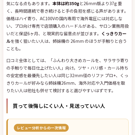
気になる点もあります。
本体は約350g
と26mm版より37g 重
く、長時間連続で巻き続けると手の負担を感じる声があります。
価格はハイ寄り、AC100Vの国内専用で海外電圧には対応しな
い、プロ向け専売で店頭購入のハードルがある、サロン業務用扱
いだと保証6ヶ月、と現実的な留意点が並びます。
くっきりカー
ル
を強く狙いたい人は、姉妹機の 26mm のほうが手触りと合う
ことも。
口コミ全体としては、「ふんわり大きめカールを、サラサラ寄り
の手触りで毎日仕上げたい人」向け。ツヤ・ハリ感・カール持ち
の安定感を最優先したい人は同じ32mm径のリファ プロ+、くっ
きりカールが好みなら姉妹機26mm、海外対応や入門価格を取
りたい人は他社も併せて検討すると選びやすいはずです。
買って後悔しにくい人・見送っていい人
レビュー分析からの一次情報