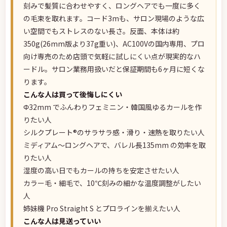
刻みで髪質に合わせやすく、ロングヘアでも一度に多く
の毛束を取れます。コード3mも、サロン現場のような広
い空間でもストレスのない長さ。反面、本体は約
350g(26mm版より37g重い)、AC100Vの国内専用、プロ
向け専売のため店頭で気軽に試しにくい点が現実的なハ
ードル。サロン業務用扱いだと保証期間も6ヶ月に短くな
ります。
こんな人は買って後悔しにくい
Φ32mm でふんわりフェミニン・韓国風ゆるカールを作
りたい人
シルクプレート®のサラサラ感・滑り・速熱を取りたい人
ミディアム〜ロングヘアで、バレル長135mm の効率を取
りたい人
湿度の高い日でもカールの持ちを安定させたい人
カラー毛・細毛で、10℃刻みの細かな温度調整がしたい
人
姉妹機 Pro Straight S とプロラインを揃えたい人
こんな人は見送っていい