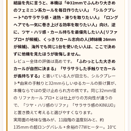
結論を先に言うと、本機は「Φ32mmでふんわり大きめ
のフェミニン系カールを毎日作りたい人」「シルクプレ
ート®のサラサラ感・速熱・滑りを取りたい人」「ロング
ヘアでも一気に巻き上げる効率を取りたい人」向け。逆
に、ツヤ・ハリ感・カール持ちを最優先したい人(リファ
プロ+ が候補)、くっきりカール志向の人(姉妹機 26mm
が候補)、海外でも同じ1台を使いたい人は、ここで決め
ずに他機を見たほうが後悔しません。
レビュー全体の評価は高めです。
「ふわっとした大きめ
カールが自然に決まる」「サラサラした手触りでカール
が長持ちする」
と書いている人が目立ち、シルクプレー
ト®由来の手触りと32mmらしいゆるカールの掛け算が、
本機ならではの受け止められ方の核です。同じ32mm径
の リファカール プロ+ とは仕上がりの方向性が違うの
で、「ツヤ・ハリ感のリファ」「サラサラ感のKINUJO」
と置き換えて考えると選びやすくなります。
実用面の地味な強みが、11段階の温度刻みと、約
135mm の超ロングバレル + 余裕の77Wヒーター。10℃