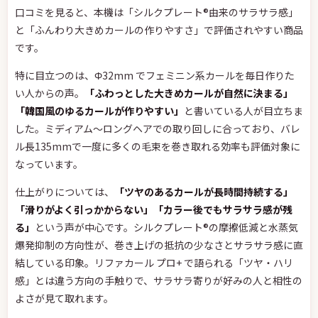
口コミを見ると、本機は「シルクプレート®由来のサラサラ感」
と「ふんわり大きめカールの作りやすさ」で評価されやすい商品
です。
特に目立つのは、Φ32mm でフェミニン系カールを毎日作りた
い人からの声。
「ふわっとした大きめカールが自然に決まる」
「韓国風のゆるカールが作りやすい」
と書いている人が目立ちま
した。ミディアム〜ロングヘアでの取り回しに合っており、バレ
ル長135mmで一度に多くの毛束を巻き取れる効率も評価対象に
なっています。
仕上がりについては、
「ツヤのあるカールが長時間持続する」
「滑りがよく引っかからない」「カラー後でもサラサラ感が残
る」
という声が中心です。シルクプレート®の摩擦低減と水蒸気
爆発抑制の方向性が、巻き上げの抵抗の少なさとサラサラ感に直
結している印象。リファカール プロ+ で語られる「ツヤ・ハリ
感」とは違う方向の手触りで、サラサラ寄りが好みの人と相性の
よさが見て取れます。