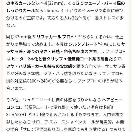
のゆるカール
なら本機(32mm)、
くっきりウェーブ・パーマ風の
しっかりカール
なら 26mm。仕上がりのイメージで素直に選び
分けるのが正解です。両方やる人は2台体制が一番ストレスが少
ない。
同じ32mm径の
リファカール プロ+
とどちらにするかは、仕上
がりの手触りで決めます。本機は
シルクプレート®
を軸にした
サ
ラサラ感・滑りの良さ・速熱・色落ち配慮
の方向。リファ プロ+
は
ヒーター2本化と新クリップ + 低反発コート系の髪当たり
で、
ツヤ・ハリ感・カール持ちの安定感
を狙う方向です。サラサラ寄
りが好みなら本機、ツヤ・ハリ感を取りたいなら リファ プロ+。
海外対応(AC100〜240V)が必要なら リファ プロ+ のほうが噛み
合います。
その他、リュミエリーナ独自の体感を取りたいなら
ヘアビュー
ロン C2
、低反発コートで濡れ髪まで使いたい場合は ReFa
STRAIGHT 系 と用途で組み合わせる手もあります。入門価格で
試したいなら サロニア スムースシャイン カールが現実的。本機
の場合「サロン現場の取り回しを家庭でも引き受ける」つもりで