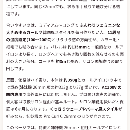
にしています。同じ32mmでも、求める手触りで選び分ける機
種です。
合いやすいのは、ミディアム〜ロングで
ふんわりフェミニンな
大きめゆるカール
や韓国風スタイルを毎日作りたい人。
11段階
の温度設定(100〜200℃)
とサラサラ感の方向性が、カラー毛・
細毛でも噛み合います。バレルは
約135mm
と一般的なカールア
イロンより長く、ロングヘアでも巻き取り回数を減らせるのも実
利の大きい部分。コードも
約3m
と長め、サロン現場寄りの取り
回しです。
反面、価格はハイ寄り、本体は
約350g
とカールアイロンの中で
は重め(姉妹機 26mm 版の約313gより37g 重い)で、
AC100V の
国内専用
で海外電圧には対応しません。プロ向け専売の流通で、
個人客は取扱サロン経由が基本ルート。サロン業務用扱いだと保
証は 6ヶ月になります。
くっきりウェーブやパーマ風スタイル
が
好みなら、姉妹機の Pro Curl C 26mm のほうが向きます。
このページでは、特徴と姉妹機 26mm・他社カールアイロンと