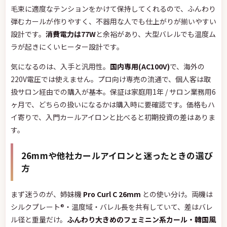
毛束に適度なテンションをかけて保持してくれるので、ふんわり
弾むカールが作りやすく、不器用な人でも仕上がりが揃いやすい
設計です。
消費電力は77W
と余裕があり、大型バレルでも温度ム
ラが起きにくいヒーター設計です。
気になるのは、入手と汎用性。
国内専用(AC100V)
で、海外の
220V電圧では使えません。プロ向け専売の流通で、個人客は取
扱サロン経由での購入が基本。保証は家庭用1年 / サロン業務用6
ヶ月で、どちらの扱いになるかは購入時に要確認です。価格もハ
イ寄りで、入門カールアイロンと比べると初期投資の差はありま
す。
26mmや他社カールアイロンと迷ったときの選び
方
まず迷うのが、姉妹機
Pro Curl C 26mm
との使い分け。両機は
シルクプレート®・温度域・バレル長を共有していて、差はバレ
ル径と重量だけ。
ふんわり大きめのフェミニン系カール・韓国風