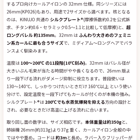
するプロ向けカールアイロンの 32mm 仕様。同シリーズには
26mm(KP026)もあり、用途で2サイズから選べます。核となる
のは、KINUJO 共通の
シルクプレート®
(摩擦係数約0.2を公式訴
求、チタン約0.6・セラミック0.5〜1.1と比較して低摩擦)と、
超
ロングバレル 約135mm
。32mm は
ふんわり大きめのフェミニ
ン系カールに最も合うサイズ
で、ミディアム〜ロングヘアでバラ
ンスよく馴染みます。
温度は
100〜200℃ の11段階(10℃刻み)
。32mm はバレル径が
大きいぶん毛束が当たる時間がやや長くなるので、26mm 版よ
り一段下げる流れがダメージ抑制に役立ちます。普段使いは
130〜140℃、しっかりつけたいときだけ 160℃以上 という使い
分けで、設定温度を一段下げてもカールが付くのが本機の強み。
シルクプレート®は
200℃でも水蒸気爆発を抑える
方向の設計と
され、必要なときだけ高温に上げる流れに合います。
取り回し面の数字は、サイズ相応です。
本体重量は約350g
と、
姉妹機 26mm(約313g)より37g 重く、カールアイロン全般の中
ではやや重め。コードは
約3m
と長め。ラバー入りフリッパーが