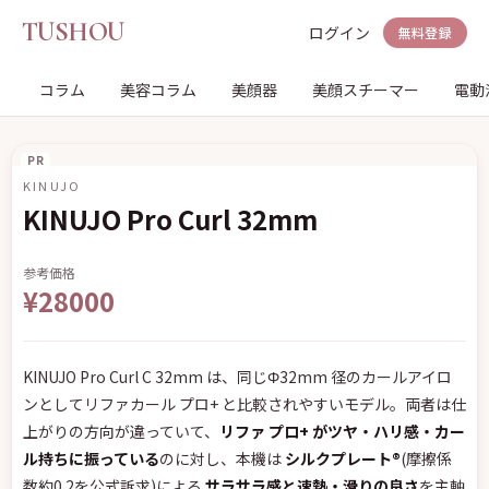
TUSHOU
ログイン
無料登録
コラム
美容コラム
美顔器
美顔スチーマー
電動
PR
KINUJO
KINUJO Pro Curl 32mm
参考価格
¥28000
KINUJO Pro Curl C 32mm は、同じΦ32mm 径のカールアイロ
ンとしてリファカール プロ+ と比較されやすいモデル。両者は仕
上がりの方向が違っていて、
リファ プロ+ がツヤ・ハリ感・カー
ル持ちに振っている
のに対し、本機は
シルクプレート®
(摩擦係
数約0.2を公式訴求)による
サラサラ感と速熱・滑りの良さ
を主軸