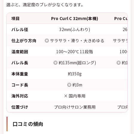
選ぶと、満足度のブレが少なくなります。
項目
Pro Curl C 32mm(本機)
Pro Cur
バレル径
32mm(ふんわり)
26m
仕上がり方向
◎ サラサラ・滑り・大きめゆる
サラサラ・
温度範囲
100〜200℃ 11段階
100〜2
バレル長
◎ 約135mm(超ロング)
◎ 約13
本体重量
約350g
◎ 
コード長
◎ 約3m
◎
海外対応
× 国内専用
×
位置づけ
プロ向けサロン業務用
プロ向け
口コミの傾向