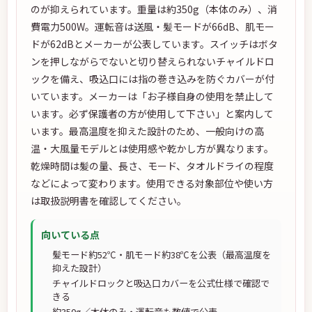
のが抑えられています。重量は約350g（本体のみ）、消
費電力500W。運転音は送風・髪モードが66dB、肌モー
ドが62dBとメーカーが公表しています。スイッチはボタ
ンを押しながらでないと切り替えられないチャイルドロ
ックを備え、吸込口には指の巻き込みを防ぐカバーが付
いています。メーカーは「お子様自身の使用を禁止して
います。必ず保護者の方が使用して下さい」と案内して
います。最高温度を抑えた設計のため、一般向けの高
温・大風量モデルとは使用感や乾かし方が異なります。
乾燥時間は髪の量、長さ、モード、タオルドライの程度
などによって変わります。使用できる対象部位や使い方
は取扱説明書を確認してください。
向いている点
髪モード約52℃・肌モード約38℃を公表（最高温度を
抑えた設計）
チャイルドロックと吸込口カバーを公式仕様で確認で
きる
約350g／本体のみ・運転音も数値で公表