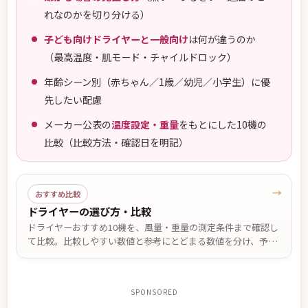
れなのかを切り分ける）
子ども向けドライヤーと一般向け
は何が違うのか
（最高温度・肌モード・チャイルドロック）
年齢シーン別（赤ちゃん／1歳／幼児／小学生）に優
先したい配慮
メーカー公表の
温度設定・重量
をもとにした10機の
比較（比較方法・確認日を明記）
→
おすすめ比較
ドライヤーの選び方・比較
ドライヤーおすすめ10機を、風量・重量の測定条件まで確認し
て比較。比較しやすい数値と参考にとどまる数値を分け、予
算・軽さ・低温設定・温度自動制御など悩み別の候補と、2台
で迷ったときの決め手を公表仕様ベースでまとめました。価格
は2026年7月29日確認。
SPONSORED