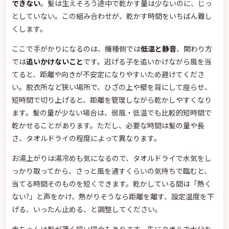
できない
。髪は生えそろう途中で乾かす量は少ないのに、じっ
としていない。この組み合わせが、乾かす時間をいちばん難し
くします。
ここで手がかりになるのは、機種側では
低温と静音
、関わり方
では
追いかけないこと
です。逃げる子を追いかけながら風を当
てると、距離や向きが不安定になりやすいため避けてくださ
い。脱衣所など狭い場所で、ひざの上や壁を背にして座らせ、
短時間で切り上げると、距離を管理しながら乾かしやすくなり
ます。髪の量が少ない場合は、弱風・低温でも比較的短時間で
乾かせることがあります。ただし、必要な時間は髪の量や長
さ、タオルドライの程度によって異なります。
お湯上がりは湯冷めも気になるので、タオルドライで水気をし
っかり取ってから、さっと風を通すくらいの気持ちで臨むと、
当てる時間そのものを短くできます。乾かしている間は「熱く
ない?」と声をかけ、熱がりそうなら距離を離す、設定温度を下
げる、いったん止める、と調整してください。
赤ちゃんは髪が薄く短い場合もあります。先にタオルで水分を