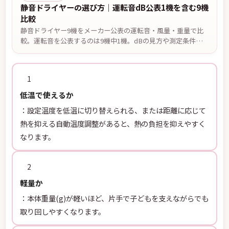
静音ドライヤーの選び方｜運転音dB公表1機を含む9機
比較
静音ドライヤー9機をメーカー公表の運転音・風量・重量で比
較。運転音を公表するのは9機中1機。dBの見方や測定条件の
注意点、夜間や集合住宅で音を抑えて使う方法、弱風モードの
選び方を解説します。
1
低温で使えるか
：設定温度を低温に切り替えられる、または距離に応じて
熱を抑える自動温度調整があると、熱の負担を抑えやすく
なります。
2
軽量か
：本体重量(g)が軽いほど、片手で子どもを支えながらでも
取り回しやすくなります。