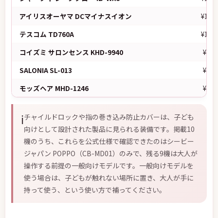
アイリスオーヤマ DCマイナスイオン
¥12,
テスコム TD760A
¥10,
コイズミ サロンセンス KHD-9940
¥6,9
SALONIA SL-013
¥5,9
モッズヘア MHD-1246
¥5,4
ℹ️
チャイルドロックや指の巻き込み防止カバーは、子ども
向けとして設計された製品に見られる装備です。掲載10
機のうち、これらを公式仕様で確認できたのはシービー
ジャパン POPPO（CB-MD01）のみで、残る9機は大人が
操作する前提の一般向けモデルです。一般向けモデルを
使う場合は、子どもが触れない場所に置き、大人が手に
持って使う、という使い方で補ってください。