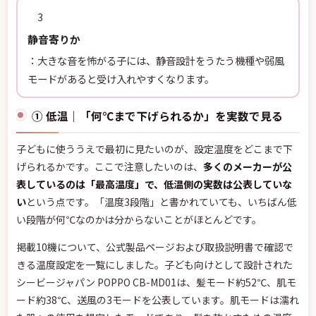
3
静音寄りか
：大きな音を怖がる子には、静音設計をうたう機種や弱風
モードがあると受け入れやすくなります。
① 低温｜「何℃まで下げられるか」を実数で見る
子どもに使ううえで最初に見たいのが、設定温度をどこまで下
げられるかです。ここで注意したいのは、
多くのメーカーが公
表しているのは「最高温度」で、低温側の実数は公表していな
い
という点です。「温度3段階」と書かれていても、いちばん低
い段階が何℃なのかは分からないことがほとんどです。
掲載10機について、公式製品ページおよび取扱説明書で確認で
きる温度設定を一覧にしました。子ども向けとして設計された
シービージャパン POPPO CB-MD01は、髪モード約52℃、肌モ
ード約38℃、送風の3モードを公表しています。肌モードは濡れ