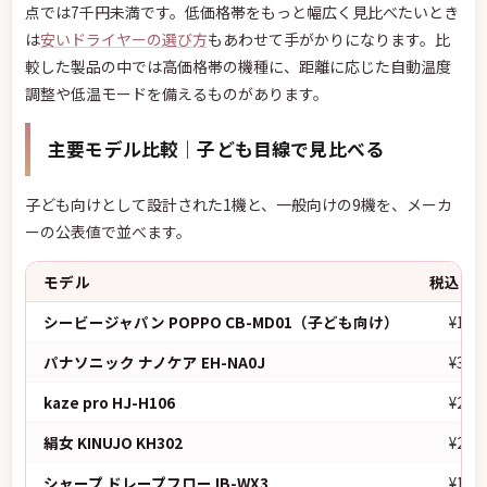
点では7千円未満です。低価格帯をもっと幅広く見比べたいとき
は
安いドライヤーの選び方
もあわせて手がかりになります。比
較した製品の中では高価格帯の機種に、距離に応じた自動温度
調整や低温モードを備えるものがあります。
主要モデル比較｜子ども目線で見比べる
子ども向けとして設計された1機と、一般向けの9機を、メーカ
ーの公表値で並べます。
モデル
税込参
シービージャパン POPPO CB-MD01
（子ども向け）
¥11,
パナソニック ナノケア EH-NA0J
¥34,
kaze pro HJ-H106
¥23,
絹女 KINUJO KH302
¥23,
シャープ ドレープフロー IB-WX3
¥19,