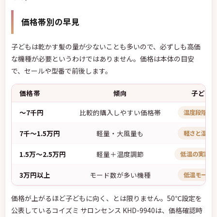
価格帯別の早見
子どもは乾かす髪の量が少ないことも多いので、必ずしも高価
な機種が必要というわけではありません。価格は本体の目安
で、セールや型番で前後します。
価格帯
傾向
子ども
〜7千円
比較的購入しやすい価格帯
温度段階が
7千〜1.5万円
軽量・大風量も
軽さと温度
1.5万〜2.5万円
軽量＋温度調節
低温の実数を
3万円以上
モード数が多い機種
低温モード
価格が上がるほど子どもに向く、とは限りません。50℃設定を
公表しているコイズミ サロンセンス KHD-9940は、価格確認時