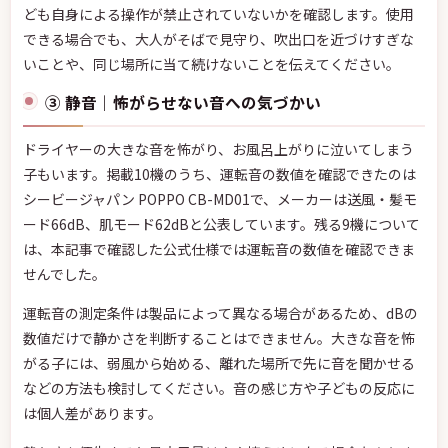
ども自身による操作が禁止されていないかを確認します。使用
できる場合でも、大人がそばで見守り、吹出口を近づけすぎな
いことや、同じ場所に当て続けないことを伝えてください。
③ 静音｜怖がらせない音への気づかい
ドライヤーの大きな音を怖がり、お風呂上がりに泣いてしまう
子もいます。掲載10機のうち、運転音の数値を確認できたのは
シービージャパン POPPO CB-MD01で、メーカーは送風・髪モ
ード66dB、肌モード62dBと公表しています。残る9機について
は、本記事で確認した公式仕様では運転音の数値を確認できま
せんでした。
運転音の測定条件は製品によって異なる場合があるため、dBの
数値だけで静かさを判断することはできません。大きな音を怖
がる子には、弱風から始める、離れた場所で先に音を聞かせる
などの方法も検討してください。音の感じ方や子どもの反応に
は個人差があります。