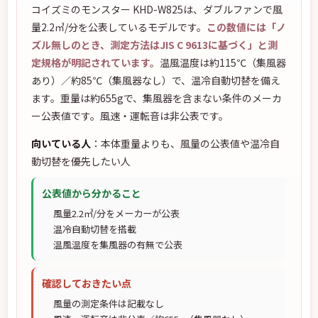
コイズミのモンスター KHD-W825は、ダブルファンで風
量2.2㎥/分を公表しているモデルです。
この数値には「ノ
ズル無しのとき、測定方法はJIS C 9613に基づく」と測
定規格が明記されています。
温風温度は約115℃（集風器
あり）／約85℃（集風器なし）で、温冷自動切替を備え
ます。重量は約655gで、集風器を含まない条件のメーカ
ー公表値です。風速・運転音は非公表です。
向いている人
：本体重量よりも、風量の公表値や温冷自
動切替を優先したい人
公表値から分かること
風量2.2㎥/分をメーカーが公表
温冷自動切替を搭載
温風温度を集風器の有無で公表
確認しておきたい点
風量の測定条件は記載なし