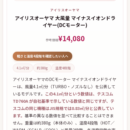
アイリスオーヤマ
アイリスオーヤマ 大風量 マイナスイオンドラ
イヤー(DCモーター)
¥14,080
参考価格
軽さと温度4段階を確認したい人へ
4.1㎥/分
約380g
温度4段階
アイリスオーヤマのDCモーター マイナスイオンドライヤ
ーは、風量4.1㎥/分（TURBO・ノズルなし）を公表して
いるモデルです。
この4.1㎥/分という数値は、テスコム
TD760A が自社基準で示している数値と同じですが、テ
スコムの同じ機種はJIS規格では0.83㎥/分と公表してい
ます。
基準の異なる数値を並べて比較することはできま
せん。重量は約380g（本体のみ）、温度4段階（HOT／
WARM／SCALP／COOL）×風量2段階。各温度段階の実