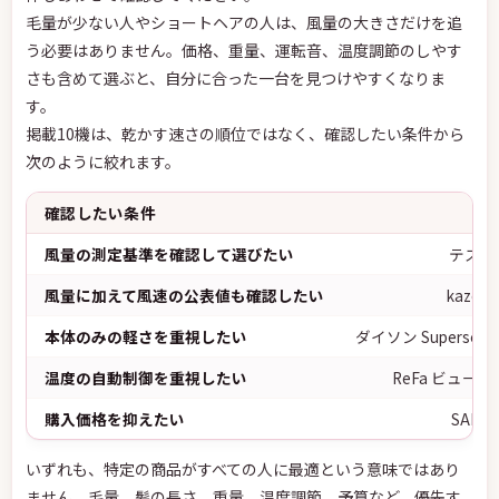
毛量が少ない人やショートヘアの人は、風量の大きさだけを追
う必要はありません。価格、重量、運転音、温度調節のしやす
さも含めて選ぶと、自分に合った一台を見つけやすくなりま
す。
掲載10機は、乾かす速さの順位ではなく、確認したい条件から
次のように絞れます。
確認したい条件
風量の測定基準を確認して選びたい
テスコム
風量に加えて風速の公表値も確認したい
kaze p
本体のみの軽さを重視したい
ダイソン Supersonic
温度の自動制御を重視したい
ReFa ビューテ
購入価格を抑えたい
SALON
いずれも、特定の商品がすべての人に最適という意味ではあり
ません。毛量、髪の長さ、重量、温度調節、予算など、優先す