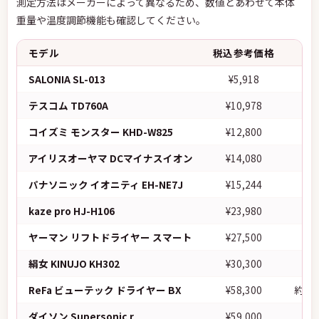
測定方法はメーカーによって異なるため、数値とあわせて本体
重量や温度調節機能も確認してください。
モデル
税込参考価格
SALONIA SL-013
¥5,918
テスコム TD760A
¥10,978
コイズミ モンスター KHD-W825
¥12,800
アイリスオーヤマ DCマイナスイオン
¥14,080
パナソニック イオニティ EH-NE7J
¥15,244
kaze pro HJ-H106
¥23,980
ヤーマン リフトドライヤー スマート
¥27,500
絹女 KINUJO KH302
¥30,300
ReFa ビューテック ドライヤー BX
¥58,300
約1.
ダイソン Supersonic r
¥59,000