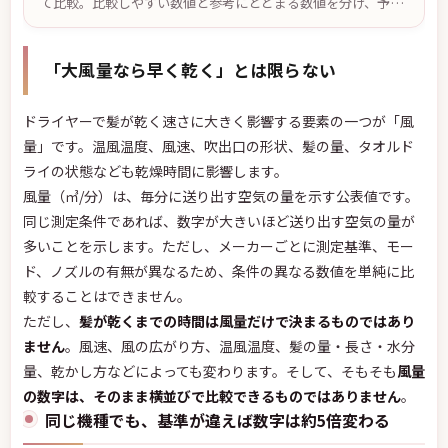
て比較。比較しやすい数値と参考にとどまる数値を分け、予
算・軽さ・低温設定・温度自動制御など悩み別の候補と、2台
で迷ったときの決め手を公表仕様ベースでまとめました。価格
は2026年7月29日確認。
「大風量なら早く乾く」とは限らない
ドライヤーで髪が乾く速さに大きく影響する要素の一つが「風
量」です。温風温度、風速、吹出口の形状、髪の量、タオルド
ライの状態なども乾燥時間に影響します。
風量（㎥/分）は、毎分に送り出す空気の量を示す公表値です。
同じ測定条件であれば、数字が大きいほど送り出す空気の量が
多いことを示します。ただし、メーカーごとに測定基準、モー
ド、ノズルの有無が異なるため、条件の異なる数値を単純に比
較することはできません。
ただし、
髪が乾くまでの時間は風量だけで決まるものではあり
ません
。風速、風の広がり方、温風温度、髪の量・長さ・水分
量、乾かし方などによっても変わります。そして、そもそも
風量
の数字は、そのまま横並びで比較できるものではありません
。
同じ機種でも、基準が違えば数字は約5倍変わる