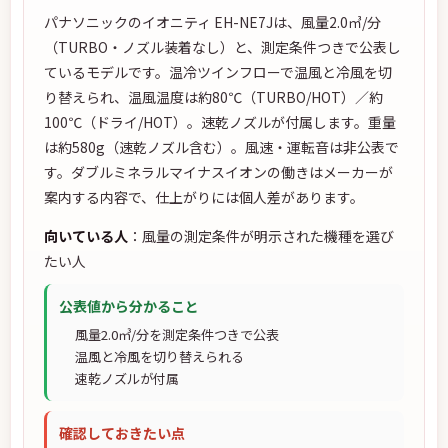
パナソニックのイオニティ EH-NE7Jは、風量2.0㎥/分
（TURBO・ノズル装着なし）と、測定条件つきで公表し
ているモデルです。温冷ツインフローで温風と冷風を切
り替えられ、温風温度は約80℃（TURBO/HOT）／約
100℃（ドライ/HOT）。速乾ノズルが付属します。重量
は約580g（速乾ノズル含む）。風速・運転音は非公表で
す。ダブルミネラルマイナスイオンの働きはメーカーが
案内する内容で、仕上がりには個人差があります。
向いている人
：風量の測定条件が明示された機種を選び
たい人
公表値から分かること
風量2.0㎥/分を測定条件つきで公表
温風と冷風を切り替えられる
速乾ノズルが付属
確認しておきたい点