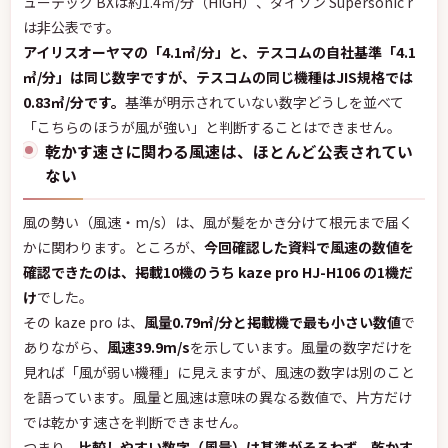
ューテック BXは約1.4㎥/分（HIGH）、ダイソン Supersonic r
は非公表です。
アイリスオーヤマの「4.1㎥/分」と、テスコムの自社基準「4.1
㎥/分」は同じ数字ですが、テスコムの同じ機種はJIS規格では
0.83㎥/分です。
基準が明示されていない数字どうしを並べて
「こちらのほうが風が強い」と判断することはできません。
乾かす速さに関わる風速は、ほとんど公表されてい
ない
風の勢い（風速・m/s）は、風が髪をかき分けて根元まで届く
かに関わります。ところが、
今回確認した資料で風速の数値を
確認できたのは、掲載10機のうち kaze pro HJ-H106 の1機だ
け
でした。
その kaze pro は、
風量0.79㎥/分と掲載機で最も小さい数値
で
ありながら、
風速39.9m/s
を示しています。風量の数字だけを
見れば「風が弱い機種」に見えますが、風速の数字は別のこと
を語っています。風量と風速は意味の異なる数値で、片方だけ
では乾かす速さを判断できません。
つまり、
比較しやすい数字（風量）は基準がそろわず、乾かす