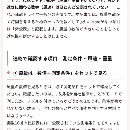
速さに関わる数字（風速）はほとんど公表されていない
——こ
れが速乾ドライヤー選びの実情です。本記事では、風量を乾か
す時間を考えるための一つの情報として扱い、公表がない項目
は「非公表」と記載します。風量の数値が大きいことをもって
速乾性を断定することはしません。
速乾で確認する項目｜測定条件・風速・重量
① 風量は「数値＋測定条件」をセットで見る
風量の数値を見るときは、必ず測定条件をセットで確認してく
ださい。確認したいのは、JIS規格か自社基準か、どのモードで
測ったか、ノズルを付けているかどうかの3点です。条件が書か
れていない数値は、他社の数値と並べて優劣を判断する材料に
はなりません。
掲載10機の比較表には、公表されている測定条件をそのまま併
記しています。条件の記載がない機種は、その旨を表に記して