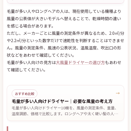
毛量が多い人やロングヘアの人は、現在使用している機種より
風量の公表値が大きいモデルへ替えることで、乾燥時間の違い
を感じる場合があります。
ただし、メーカーごとに風量の測定条件が異なるため、2.0㎥/分
や2.2㎥/分といった数字だけで速乾性を判断することはできませ
ん。風量の測定条件、風速の公表状況、温風温度、吹出口の形
状などをあわせて確認してください。
毛量が多い人向けの見方は
大風量ドライヤーの選び方
もあわせ
て確認してください。
→
おすすめ比較
毛量が多い人向けドライヤー｜必要な風量の考え方
毛量が多い人向けドライヤー10機を、風量の測定条件、重量、
温度調節、価格で比較します。ロングヘアや太く硬い髪の人が
確認したい選び方、風量の数値だけでは判断できない理由、髪
の内側から乾かす手順も解説します。