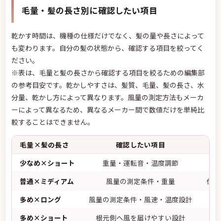
毛量・髪の長さ別に確認したい項目
乾かす時間は、機種の仕様だけでなく、髪の量や長さによって
も変わります。自分の髪の状態から、確認する項目を絞ってく
ださい。
※表は、毛量と髪の長さから確認する項目を絞るための編集部
の参考目安です。乾かしやすさは、髪質、毛量、髪の長さ、水
分量、乾かし方によって異なります。風量の測定方法もメーカ
ーによって異なるため、異なるメーカー間で数値だけを単純比
較することはできません。
毛量×髪の長さ
確認したい項目
少なめ×ショート
重量・運転音・温度調節
普通×ミディアム
風量の測定条件・重量
仕様
多め×ロング
風量の測定条件・風速・温度設計
多め×ショート
根元側へ風を届けやすい設計
地