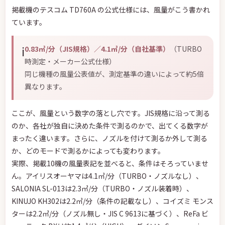
掲載機のテスコム TD760A の公式仕様には、風量がこう書かれ
ています。
ℹ️
0.83㎥/分（JIS規格）／4.1㎥/分（自社基準）
（TURBO
時測定・メーカー公式仕様）
同じ機種の風量公表値が、測定基準の違いによって約5倍
異なります。
ここが、風量という数字の落とし穴です。JIS規格に沿って測る
のか、各社が独自に決めた条件で測るのかで、出てくる数字が
まったく違います。さらに、ノズルを付けて測るか外して測る
か、どのモードで測るかによっても変わります。
実際、掲載10機の風量表記を並べると、条件はそろっていませ
ん。アイリスオーヤマは4.1㎥/分（TURBO・ノズルなし）、
SALONIA SL-013は2.3㎥/分（TURBO・ノズル装着時）、
KINUJO KH302は2.2㎥/分（条件の記載なし）、コイズミ モンス
ターは2.2㎥/分（ノズル無し・JIS C 9613に基づく）、ReFa ビ