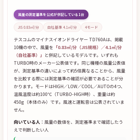
風量の測定基準を公式が併記している1台
JIS 0.83㎥/分
自社基準 4.1㎥/分
4モード
テスコムのマイナスイオンドライヤー TD760Aは、掲載
10機の中で、風量を
「0.83㎥/分（JIS規格）／4.1㎥/分
（自社基準）」
と併記しているモデルです。いずれも
TURBO時のメーカー公表値です。同じ機種の風量公表値
が、測定基準の違いによって約5倍異なることから、風量
を比較する際には測定基準の確認が必要であることが分
かります。モードはHIGH／LOW／COOL／AUTOの4つ、
温風温度は約100℃（TURBO-HIGH時）、重量は約
450g（本体のみ）です。風速と運転音は公表されていま
せん。
向いている人
：風量の数値を、測定基準まで確認したう
えで判断したい人