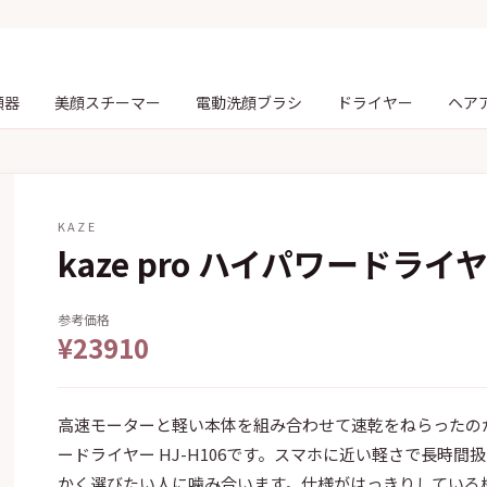
顔器
美顔スチーマー
電動洗顔ブラシ
ドライヤー
ヘア
KAZE
kaze pro ハイパワードライヤー
参考価格
¥23910
高速モーターと軽い本体を組み合わせて速乾をねらったのが、k
ードライヤー HJ-H106です。スマホに近い軽さで長時
かく選びたい人に噛み合います。仕様がはっきりしている