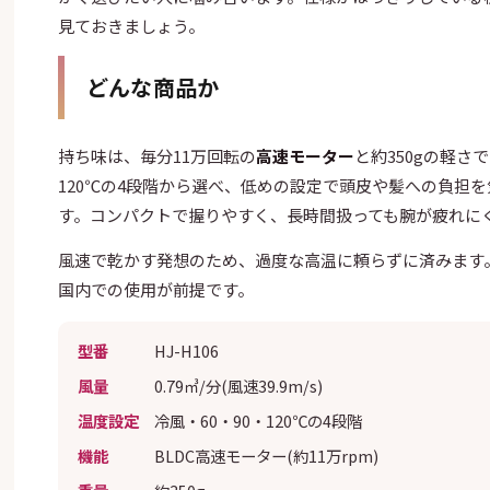
見ておきましょう。
どんな商品か
持ち味は、毎分11万回転の
高速モーター
と約350gの軽さ
120℃の4段階から選べ、低めの設定で頭皮や髪への負担
す。コンパクトで握りやすく、長時間扱っても腕が疲れに
風速で乾かす発想のため、過度な高温に頼らずに済みます
国内での使用が前提です。
型番
HJ-H106
風量
0.79㎥/分(風速39.9m/s)
温度設定
冷風・60・90・120℃の4段階
機能
BLDC高速モーター(約11万rpm)
重量
約350g