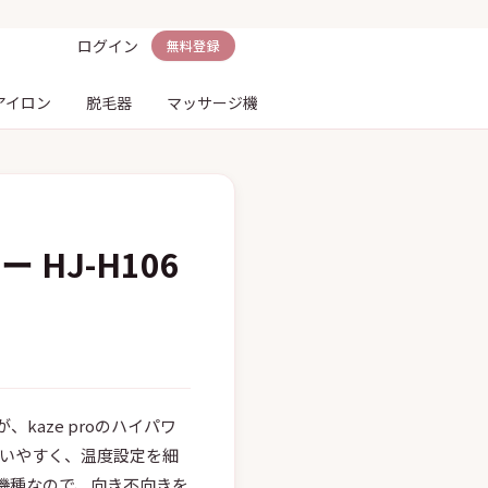
ログイン
無料登録
アイロン
脱毛器
マッサージ機
電動歯ブラシ
シェーバ
 HJ-H106
aze proのハイパワ
間扱いやすく、温度設定を細
機種なので、向き不向きを