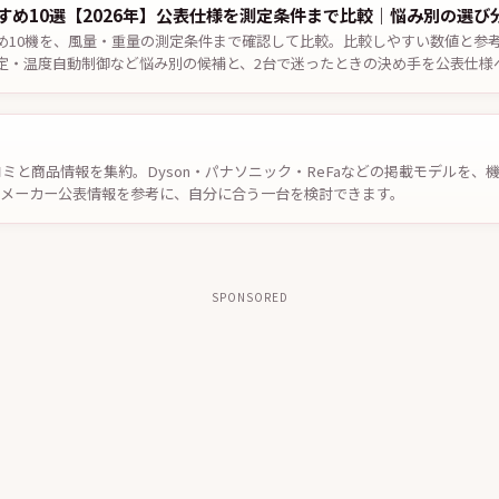
すめ10選【2026年】公表仕様を測定条件まで比較｜悩み別の選び
め10機を、風量・重量の測定条件まで確認して比較。比較しやすい数値と参
定・温度自動制御など悩み別の候補と、2台で迷ったときの決め手を公表仕様
認。
コミと商品情報を集約。Dyson・パナソニック・ReFaなどの掲載モデルを
やメーカー公表情報を参考に、自分に合う一台を検討できます。
SPONSORED