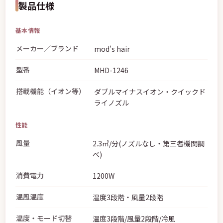
製品仕様
基本情報
メーカー／ブランド
mod's hair
型番
MHD-1246
搭載機能（イオン等）
ダブルマイナスイオン・クイックド
ライノズル
性能
風量
2.3㎥/分(ノズルなし・第三者機関調
べ)
消費電力
1200W
温風温度
温度3段階・風量2段階
温度・モード切替
温度3段階/風量2段階/冷風