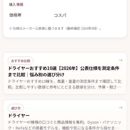
購入情報
価格帯
コスパ
※ 仕様はメーカー公表値に基づきます（最終確認: 2026年6月）。
→
おすすめ比較
ドライヤーおすすめ10選【2026年】公表仕様を測定条件
まで比較｜悩み別の選び分け
ドライヤーおすすめ10機を、風量・重量の測定条件まで確認して比
較。比較しやすい数値と参考にとどまる数値を分け、予算・軽さ・
低温設定・温度自動制御など悩み別の候補と、2台で迷ったときの
決め手を公表仕様ベースでまとめました。価格は2026年7月29日確
認。
→
選び方
ドライヤー
ドライヤー47機種の口コミと商品情報を集約。Dyson・パナソニッ
ク・ReFaなどの掲載モデルを、機能や気になる条件から探せます。