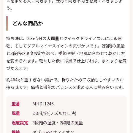
スを求める人に向きます。仕様と向き不向きを見ておきましょ
う。
どんな商品か
持ち味は、2.3㎥/分の
大風量
とクイックドライノズルによる速
乾、そしてダブルマイナスイオンの気づかいです。2段階の風量
と3段階の温度設定を選べ、季節や髪・地肌に合わせて乾かし方
を変えられます。乾かした後に冷風で仕上げれば、まとまりを気
づかえます。
約464gと重すぎない設計で、折りたためて収納もしやすいのが
持ち味です。価格と機能のバランスを求める人に噛み合います。
型番
MHD-1246
風量
2.3㎥/分(ノズルなし時)
温度設定
3段階の温度・2段階の風量
機能
ダブルマイナスイオン