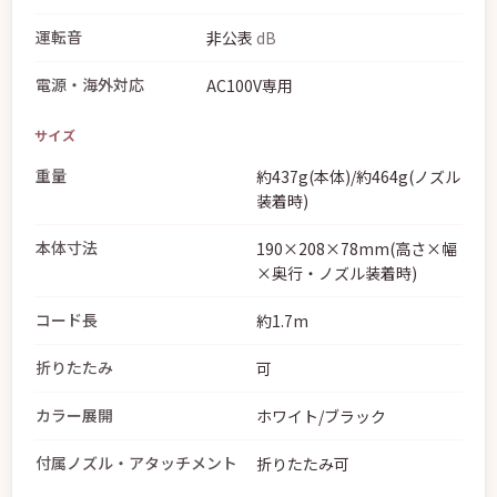
運転音
非公表
dB
電源・海外対応
AC100V専用
サイズ
重量
約437g(本体)/約464g(ノズル
装着時)
本体寸法
190×208×78mm(高さ×幅
×奥行・ノズル装着時)
コード長
約1.7m
折りたたみ
可
カラー展開
ホワイト/ブラック
付属ノズル・アタッチメント
折りたたみ可