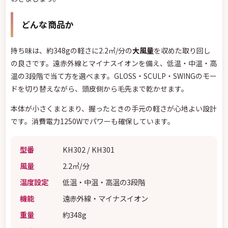
どんな商品か
持ち味は、約348gの軽さに2.2㎥/分の
大風量
を収めた取り回し
の良さです。遠赤外線とマイナスイオンを備え、低温・中温・高
温の3段階で当て方を選べます。GLOSS・SCULP・SWINGのモー
ドを切り替えながら、頭皮側から毛先まで乾かせます。
本体が小さくまとまり、握ったときの手元の軽さが心地よい設計
です。消費電力1250Wでパワーも確保しています。
型番
KH302 / KH301
風量
2.2㎥/分
温度設定
低温・中温・高温の3段階
機能
遠赤外線・マイナスイオン
重量
約348g