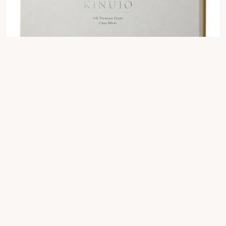
KINUJO
KINUJO Silk Premium Dryer HP001