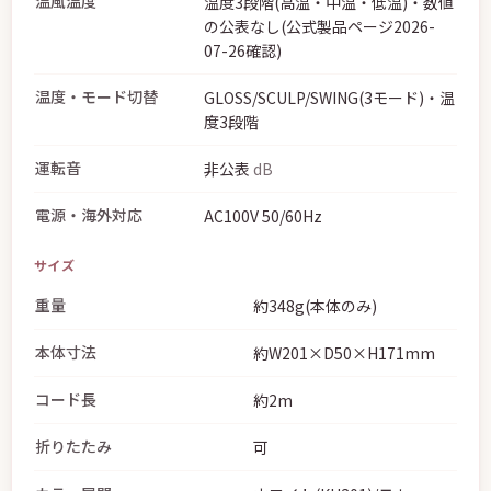
温風温度
温度3段階(高温・中温・低温)・数値
の公表なし(公式製品ページ2026-
07-26確認)
温度・モード切替
GLOSS/SCULP/SWING(3モード)・温
度3段階
運転音
非公表
dB
電源・海外対応
AC100V 50/60Hz
サイズ
重量
約348g(本体のみ)
本体寸法
約W201×D50×H171mm
コード長
約2m
折りたたみ
可