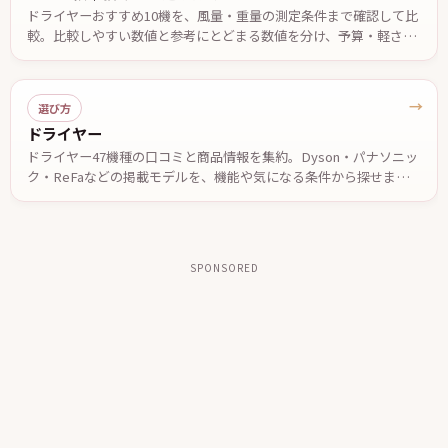
ドライヤーおすすめ10機を、風量・重量の測定条件まで確認して比
較。比較しやすい数値と参考にとどまる数値を分け、予算・軽さ・
低温設定・温度自動制御など悩み別の候補と、2台で迷ったときの
決め手を公表仕様ベースでまとめました。価格は2026年7月29日確
認。
→
選び方
ドライヤー
ドライヤー47機種の口コミと商品情報を集約。Dyson・パナソニッ
ク・ReFaなどの掲載モデルを、機能や気になる条件から探せます。
投稿された口コミやメーカー公表情報を参考に、自分に合う一台を
検討できます。
SPONSORED