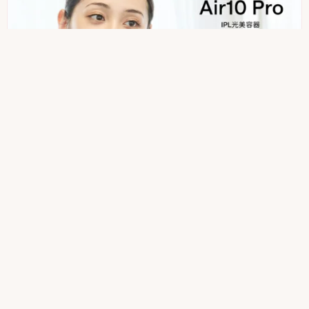
ULIKE
Ulike Air10 Pro IPL光美容器