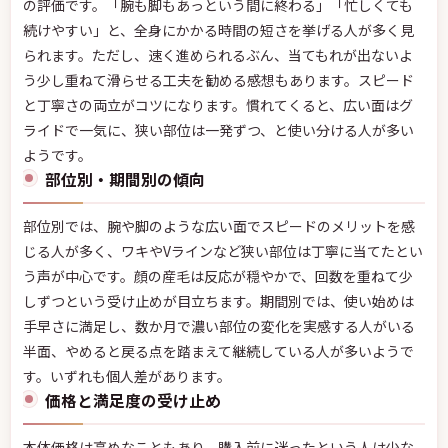
の評価です。「腕も脚もあっという間に終わる」「忙しくても
続けやすい」と、全身にかかる時間の短さを挙げる人が多く見
られます。ただし、速く進められるぶん、当てもれが出ないよ
う少し重ねて滑らせる工夫を勧める感想もあります。スピード
と丁寧さの両立がコツになります。慣れてくると、広い面はグ
ライドで一気に、狭い部位は一発ずつ、と使い分ける人が多い
ようです。
部位別・期間別の傾向
部位別では、腕や脚のような広い面でスピードのメリットを感
じる人が多く、ワキやVラインなど狭い部位は丁寧に当てたとい
う声が中心です。顔の産毛は反応が穏やかで、回数を重ねて少
しずつという受け止めが目立ちます。期間別では、使い始めは
手早さに満足し、数か月で濃い部位の変化を実感する人がいる
半面、やめると戻る点を踏まえて継続している人が多いようで
す。いずれも個人差があります。
価格と満足度の受け止め
本体価格は高めなこともあり、購入前に迷ったという人は少な