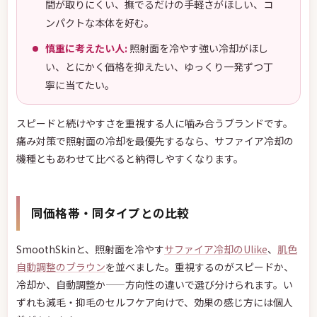
間が取りにくい、撫でるだけの手軽さがほしい、コ
ンパクトな本体を好む。
慎重に考えたい人:
照射面を冷やす強い冷却がほし
い、とにかく価格を抑えたい、ゆっくり一発ずつ丁
寧に当てたい。
スピードと続けやすさを重視する人に噛み合うブランドです。
痛み対策で照射面の冷却を最優先するなら、サファイア冷却の
機種ともあわせて比べると納得しやすくなります。
同価格帯・同タイプとの比較
SmoothSkinと、照射面を冷やす
サファイア冷却のUlike
、
肌色
自動調整のブラウン
を並べました。重視するのがスピードか、
冷却か、自動調整か——方向性の違いで選び分けられます。い
ずれも減毛・抑毛のセルフケア向けで、効果の感じ方には個人