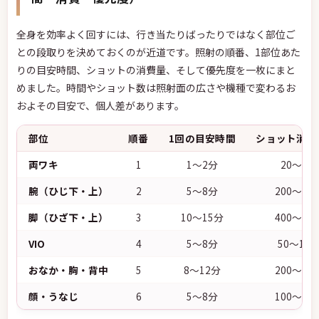
全身を効率よく回すには、行き当たりばったりではなく部位ご
との段取りを決めておくのが近道です。照射の順番、1部位あた
りの目安時間、ショットの消費量、そして優先度を一枚にまと
めました。時間やショット数は照射面の広さや機種で変わるお
およその目安で、個人差があります。
部位
順番
1回の目安時間
ショット消費
両ワキ
1
1〜2分
20〜40
腕（ひじ下・上）
2
5〜8分
200〜30
脚（ひざ下・上）
3
10〜15分
400〜60
VIO
4
5〜8分
50〜100
おなか・胸・背中
5
8〜12分
200〜40
顔・うなじ
6
5〜8分
100〜15