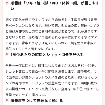
順番は「ワキ→腕→脚→VIO→体幹→顔」が回しやす
い
濃くて変化を感じやすいワキから始めると、手応えが続けるモ
チベーションになります。続いて腕、脚と面の広い部位へ。VIO
と顔は冷却や低出力など専用の配慮が要るので、肌が温まりす
ぎないうちに、落ち着いて進められる後半に回すと丁寧にケア
できます。背中やうなじは見えにくいので、鏡を使うか家族に
手伝ってもらうと漏れを防げます。
1部位あたりの時間とショット消費を見込む
全身を一度に回すと、機種にもよりますがおおよそ30〜60分、
ショット数にして数百〜千発前後を消費します。脚や腕のよう
に面の広い部位がショットの大半を占めるため、続けるほどラ
ンプの寿命やカートリッジの残量が効いてきます。照射回数の
多い機種やカートリッジ交換式なら、全身を1年単位で続けても
残量を気にせずに済みます。
優先度をつけて無理なく続ける