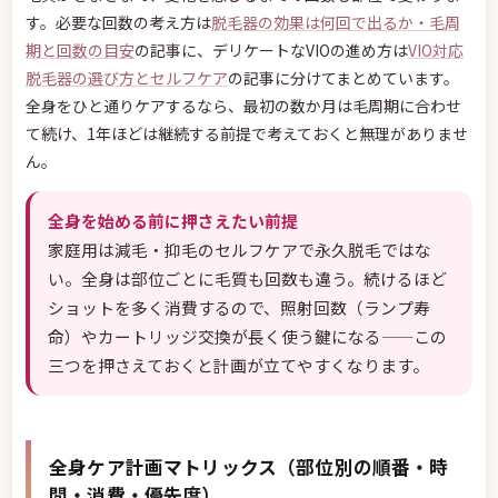
す。必要な回数の考え方は
脱毛器の効果は何回で出るか・毛周
期と回数の目安
の記事に、デリケートなVIOの進め方は
VIO対応
脱毛器の選び方とセルフケア
の記事に分けてまとめています。
全身をひと通りケアするなら、最初の数か月は毛周期に合わせ
て続け、1年ほどは継続する前提で考えておくと無理がありませ
ん。
全身を始める前に押さえたい前提
家庭用は減毛・抑毛のセルフケアで永久脱毛ではな
い。全身は部位ごとに毛質も回数も違う。続けるほど
ショットを多く消費するので、照射回数（ランプ寿
命）やカートリッジ交換が長く使う鍵になる——この
三つを押さえておくと計画が立てやすくなります。
全身ケア計画マトリックス（部位別の順番・時
間・消費・優先度）