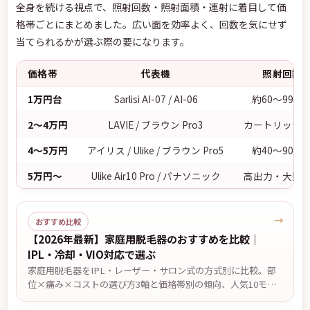
全身を続ける視点で、照射回数・照射面積・連射に着目して価
格帯ごとにまとめました。広い面を効率よく、回数を気にせず
当てられるかが選ぶ際の要になります。
価格帯
代表機
照射回数
1万円台
Sarlisi AI-07 / AI-06
約60〜99万
2〜4万円
LAVIE / ブラウン Pro3
カートリッジ
4〜5万円
アイリス / Ulike / ブラウン Pro5
約40〜90万
5万円〜
Ulike Air10 Pro / パナソニック
高出力・大照
→
おすすめ比較
【2026年最新】家庭用脱毛器のおすすめを比較｜
IPL・冷却・VIO対応で選ぶ
家庭用脱毛器をIPL・レーザー・サロン式の方式別に比較。部
位×痛み×コストの選び方3軸と価格帯別の傾向、人気10モデ
ルの比較を編集部がまとめました。効果の感じ方には個人差が