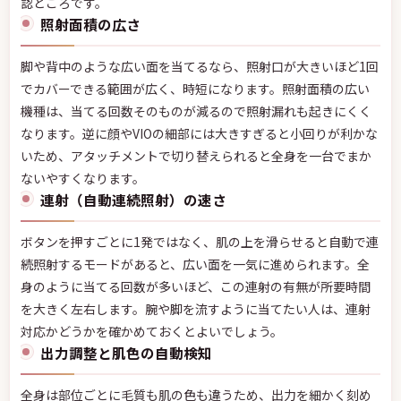
認どころです。
照射面積の広さ
脚や背中のような広い面を当てるなら、照射口が大きいほど1回
でカバーできる範囲が広く、時短になります。照射面積の広い
機種は、当てる回数そのものが減るので照射漏れも起きにくく
なります。逆に顔やVIOの細部には大きすぎると小回りが利かな
いため、アタッチメントで切り替えられると全身を一台でまか
ないやすくなります。
連射（自動連続照射）の速さ
ボタンを押すごとに1発ではなく、肌の上を滑らせると自動で連
続照射するモードがあると、広い面を一気に進められます。全
身のように当てる回数が多いほど、この連射の有無が所要時間
を大きく左右します。腕や脚を流すように当てたい人は、連射
対応かどうかを確かめておくとよいでしょう。
出力調整と肌色の自動検知
全身は部位ごとに毛質も肌の色も違うため、出力を細かく刻め