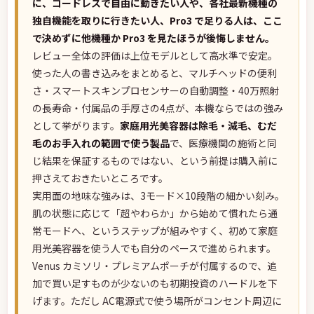
に、コードレスで自由に動きたい人や、各社最新機種の
独自機能を取りに行きたい人、Pro3 で足りる人は、ここ
で決めずに他機種か Pro3 を見たほうが後悔しません。
レビュー全体の評価は上位モデルとして高水準で安定。
使った人の書き込みをまとめると、マルチヘッドの便利
さ・スマートスキンプロセンサーの自動調整・40万照射
の長寿命・付属品の手厚さの4点が、本機ならではの強み
として挙がります。
家庭用光美容器は除毛・減毛、むだ
毛のお手入れの範囲で使う製品
で、医療機関の施術と同
じ結果を保証するものではない、という前提は購入前に
押さえておきたいところです。
実用面の地味な強みは、3モード×10段階の細かい刻み。
肌の状態に応じて「超やわらか」から始めて慣れたら通
常モードへ、というステップが組みやすく、初めて家庭
用光美容器を使う人でも自分のペースで進められます。
Venus カミソリ・プレミアムポーチが付属するので、追
加で買い足すものが少ないのも初期投資のハードルを下
げます。ただし AC電源式で使う場所がコンセント周辺に