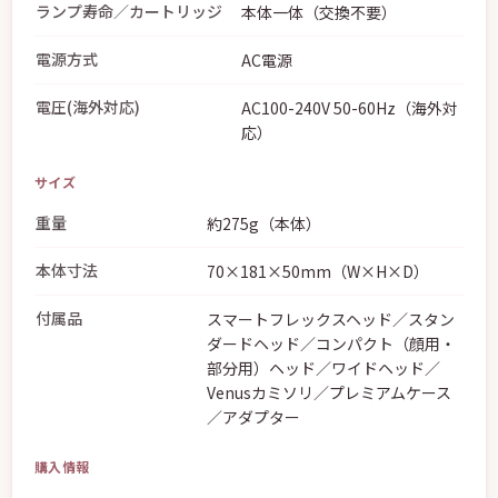
ランプ寿命／カートリッジ
本体一体（交換不要）
電源方式
AC電源
電圧(海外対応)
AC100-240V 50-60Hz（海外対
応）
サイズ
重量
約275g（本体）
本体寸法
70×181×50mm（W×H×D）
付属品
スマートフレックスヘッド／スタン
ダードヘッド／コンパクト（顔用・
部分用）ヘッド／ワイドヘッド／
Venusカミソリ／プレミアムケース
／アダプター
購入情報