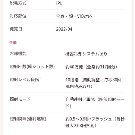
脱毛方式
IPL
対応部位
全身・顔・VIO対応
発売日
2022-04
性能
冷却機能
機器冷却システムあり
照射回数(総ショット数)
約40万発（全身約317回分）
照射レベル段階
10段階（自動調整／毎秒80回
肌色読み取り）
照射モード
自動連射／単発（細部照射モー
ド）
照射間隔(連射速度)
約0.5〜0.9秒/フラッシュ（毎秒
最大2.08回照射）