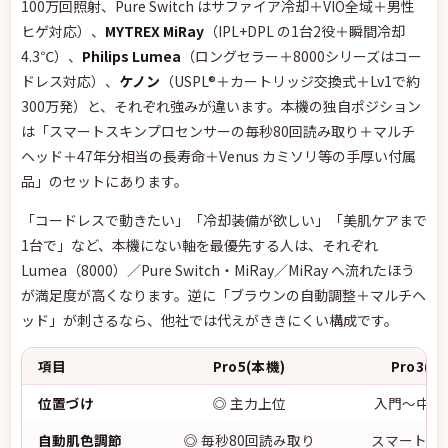
100万回照射、Pure Switch はサファイア冷却＋VIO全域＋男性
ヒゲ対応）、
MYTREX MiRay
（IPL+DPL の1台2役＋瞬間冷却
4.3℃）、
Philips Lumea
（ロングセラー＋8000シリーズはコー
ドレス対応）、
ケノン
（USPL®＋カートリッジ交換式＋Lv1で約
300万発）と、それぞれ強みが違います。本機の独自ポジション
は「スマートスキンプロセンサーの毎秒80回読み取り＋マルチ
ヘッド＋47年分相当の長寿命＋Venus カミソリ等の手厚い付属
品」のセットにあります。
「コードレスで動きたい」「冷却装備が欲しい」「美肌ケアまで
1台で」など、本機にない軸を最優先する人は、それぞれ
Lumea（8000）／Pure Switch・MiRay／MiRay へ流れたほう
が満足度が高くなります。逆に「ブラウンの自動調整＋マルチヘ
ッド」が刺さるなら、他社では代えがききにくい構成です。
項目
Pro5(本機)
Pro3(下
位置づけ
◎ 主力上位
入門〜中位(3
自動肌色調節
◎ 毎秒80回読み取り
スマートス