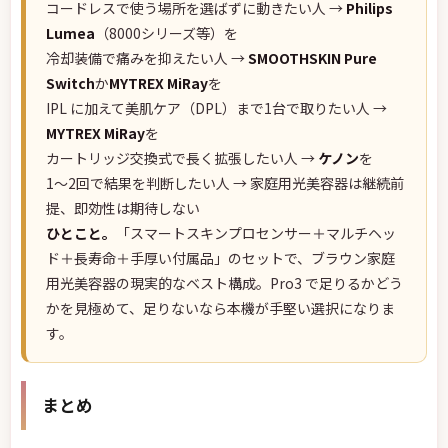
コードレスで使う場所を選ばずに動きたい人 →
Philips
Lumea
（8000シリーズ等）を
冷却装備で痛みを抑えたい人 →
SMOOTHSKIN Pure
Switch
か
MYTREX MiRay
を
IPL に加えて美肌ケア（DPL）まで1台で取りたい人 →
MYTREX MiRay
を
カートリッジ交換式で長く拡張したい人 →
ケノン
を
1〜2回で結果を判断したい人 → 家庭用光美容器は継続前
提、即効性は期待しない
ひとこと。
「スマートスキンプロセンサー＋マルチヘッ
ド＋長寿命＋手厚い付属品」のセットで、ブラウン家庭
用光美容器の現実的なベスト構成。Pro3 で足りるかどう
かを見極めて、足りないなら本機が手堅い選択になりま
す。
まとめ