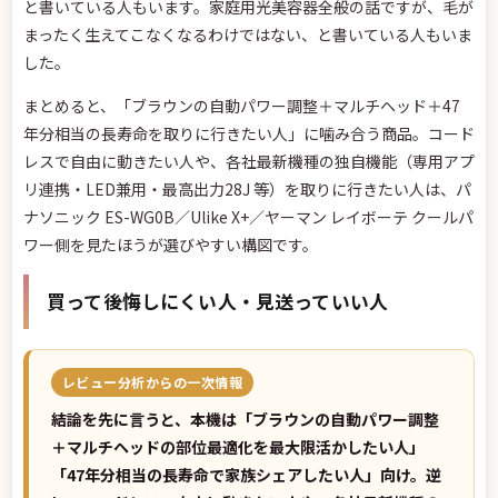
と書いている人もいます。家庭用光美容器全般の話ですが、毛が
まったく生えてこなくなるわけではない、と書いている人もいま
した。
まとめると、「ブラウンの自動パワー調整＋マルチヘッド＋47
年分相当の長寿命を取りに行きたい人」に噛み合う商品。コード
レスで自由に動きたい人や、各社最新機種の独自機能（専用アプ
リ連携・LED兼用・最高出力28J 等）を取りに行きたい人は、パ
ナソニック ES-WG0B／Ulike X+／ヤーマン レイボーテ クールパ
ワー側を見たほうが選びやすい構図です。
買って後悔しにくい人・見送っていい人
レビュー分析からの一次情報
結論を先に言うと、本機は「ブラウンの自動パワー調整
＋マルチヘッドの部位最適化を最大限活かしたい人」
「47年分相当の長寿命で家族シェアしたい人」向け。逆