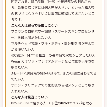
固定される、肌色制限（I〜V）や禁忌部位の制約があ
る、効果の感じ方には個人差が大きい、といった購入後
の気づきになりやすい点は事前に確認しておきたいとこ
ろです。
こんな人は買って後悔しにくい
ブラウンの自動パワー調整（スマートスキンプロセンサ
ー）を最大限活かしたい人
マルチヘッドで顔・ワキ・ボディ・部分用を切り替えな
がら使いたい人
40万照射（47年分相当）の長寿命で家族シェアしたい人
Venus カミソリ・プレミアムポーチなど付属の手厚さを
取りたい人
3モード×10段階の細かい刻みで、肌の状態に合わせて当
てたい人
サロン・クリニックでの施術後の自宅メンテとして取り
入れたい人
こんな人は見送っていい
Pro3 の3in1で足りる人 → 下位の
Pro3
でコスパを取る