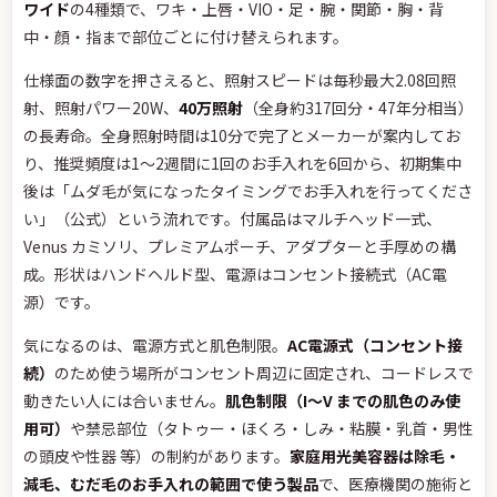
ワイド
の4種類で、ワキ・上唇・VIO・足・腕・関節・胸・背
中・顔・指まで部位ごとに付け替えられます。
仕様面の数字を押さえると、照射スピードは毎秒最大2.08回照
射、照射パワー20W、
40万照射
（全身約317回分・47年分相当）
の長寿命。全身照射時間は10分で完了とメーカーが案内してお
り、推奨頻度は1〜2週間に1回のお手入れを6回から、初期集中
後は「ムダ毛が気になったタイミングでお手入れを行ってくださ
い」（公式）という流れです。付属品はマルチヘッド一式、
Venus カミソリ、プレミアムポーチ、アダプターと手厚めの構
成。形状はハンドヘルド型、電源はコンセント接続式（AC電
源）です。
気になるのは、電源方式と肌色制限。
AC電源式（コンセント接
続）
のため使う場所がコンセント周辺に固定され、コードレスで
動きたい人には合いません。
肌色制限（I〜V までの肌色のみ使
用可）
や禁忌部位（タトゥー・ほくろ・しみ・粘膜・乳首・男性
の頭皮や性器 等）の制約があります。
家庭用光美容器は除毛・
減毛、むだ毛のお手入れの範囲で使う製品
で、医療機関の施術と