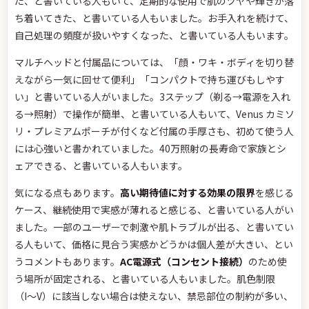
た、と書いている人もいて、定期的な使用で肌のツヤや輝きが落
ち着いてきた、と書いている人もいました。お手入れを続けて、
自己処理の頻度が扱いやすくなった、と書いている人もいます。
マルチヘッドと付属品については、「顔・ワキ・ボディを切り替
えながら一気に回せて便利」「コンパクトで持ち運びもしやす
い」と書いている人がいました。3ステップ（剃る→電源を入れ
る→照射）で操作が簡単、と書いている人もいて、Venus カミソ
リ・プレミアムポーチが付くなど付属の手厚さも、初めて使う人
には心強いと書かれていました。40万照射の長寿命で家族とシ
ェアできる、と書いている人もいます。
気になる点もあります。
高い期待値に対する効果の限界
を感じる
ケース、継続使用で実感が薄れると感じる、と書いている人がい
ました。一部のユーザーで刺激や肌トラブルが出る、と書いてい
る人もいて、価格に見合う実感かどうかは個人差が大きい、とい
うコメントもあります。
AC電源式（コンセント接続）
のため使
う場所が固定される、と書いている人もいました。肌色制限
（I〜V）に該当しない場合は使えない、禁忌部位の制約が多い、