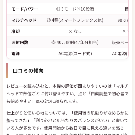
モード/パワー
◎ 3モード×10段階
標準
マルチヘッド
◎ 4種(スマートフレックス他)
絞った構
冷却
× なし
× な
照射回数
◎ 40万照射(47年分相当)
販売ページ
電源
AC電源(コード式)
AC電源(コ
口コミの傾向
レビューを読み込むと、本機の評価が固まりやすいのは「マルチ
ヘッドで部位ごとに付け替えやすい」点と「自動調整で初心者で
も始めやすい」点の2つに絞られます。
仕上がりと使い心地については、「使用後の肌触りがなめらかに
整ってきた」「剃り心地と肌当たりのバランスがいい」と書いて
いる人が多めです。使用開始から数日で目に見える違いを感じ