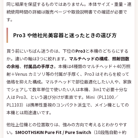
同じ結果を保証するものではありません。本体サイズ・重量・連
続使用時間の詳細は販売ページや取扱説明書での確認が必要で
す。
Pro3 や他社光美容器と迷ったときの選び方
買う前にいちばん迷うのは、下位の
Pro3
と本機のどちらにする
か。違いの軸は3つに絞れます。
マルチヘッドの構成
、
照射回数
の余裕
、
付属品の手厚さ
。本機は4種類のマルチヘッド＋40万照
射＋Venus カミソリ等の付属が手厚く、Pro3 はそれらを絞って
価格を抑えた構成。マルチヘッドで部位最適化したい人や、家族
でシェアして数年単位で使いたい人は本機、3in1で必要十分な
人は Pro3、という選び分けが素直です。Mini（PL1100／
PL1103）は携帯性重視のコンパクト派生で、メイン機としての
本機とは用途違いです。
他社上位機との位置取りは、強みの方向で考えるとわかりやす
い。
SMOOTHSKIN Pure Fit / Pure Switch
（10段階自動＋約