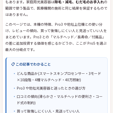
もあります。家庭用光美容器は
除毛・減毛、むだ毛のお手入れ
の
範囲で使う製品で、医療機関の施術と同じ結果を保証するもので
はありません。
このページでは、本機の特徴、Pro3 や他社上位機との使い分
け、レビューの傾向、買って後悔しにくい人と見送っていい人を
まとめています。Pro3 との「マルチヘッド／長寿命／付属品」
の差に追加投資する価値を感じるかどうか、ここが Pro5 を選ぶ
最大の分岐点です。
📋 この記事でわかること
どんな商品か(スマートスキンプロセンサー・3モード
×10段階・4種マルチヘッド・40万照射)
Pro3 や他社光美容器と迷ったときの選び方
口コミの傾向(滑らかさ・マルチヘッドの便利さ・コー
ド式の制約)
買って後悔しにくい人・見送っていい人