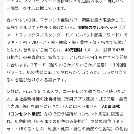
ートスキンプロセンサーで毎秒80回の肌色読み取り＋自動パワ
ー調整」を中心に据えています。
合いやすいのは、ブラウンの自動パワー調整を最大限活かして、
家庭でセルフケアを長く続けたい人。
4種類のマルチヘッド
（ス
マートフレックス／スタンダード／コンパクト顔用／ワイド）で
ワキ・上唇・VIO・足・腕・関節・胸・背中・顔・指まで部位ご
とに付け替えながら当てられ、
40万照射
（メーカー試算で47年
分相当）の長寿命は、家族でシェアしながら何年も付き合う前提
に合います。3モード（超やわらか／やわらか／通常）＋10段階
パワーで、肌の状態に応じてやわらかく当てるか、しっかり当て
るかを選び分けられる設計です。
反対に、Pro3 で足りる人や、コードレスで動きながら使いたい
人、各社最新機種の独自機能（専用アプリ連携・LED兼用・最高
出力28J 等）を取りに行きたい人には合いません。
AC電源式
（コンセント接続）
なので使う場所がコンセント周辺に固定さ
れ、肌色制限（I〜V までの肌色のみ使用可）や禁忌部位（タト
ゥー・ほくろ・しみ・粘膜・乳首・男性の頭皮や性器等）の制約