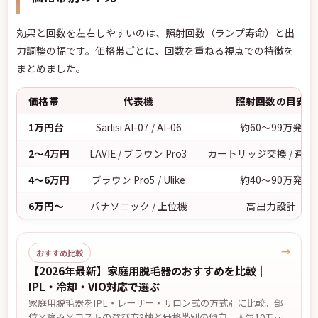
効果と回数を左右しやすいのは、照射回数（ランプ寿命）と出
力調整の幅です。価格帯ごとに、回数を重ねる視点での特徴を
まとめました。
価格帯
代表機
照射回数の目安
1万円台
Sarlisi AI-07 / AI-06
約60〜99万発
2〜4万円
LAVIE / ブラウン Pro3
カートリッジ交換 / 連続
4〜6万円
ブラウン Pro5 / Ulike
約40〜90万発
6万円〜
パナソニック / 上位機
高出力設計
→
おすすめ比較
【2026年最新】家庭用脱毛器のおすすめを比較｜
IPL・冷却・VIO対応で選ぶ
家庭用脱毛器をIPL・レーザー・サロン式の方式別に比較。部
位×痛み×コストの選び方3軸と価格帯別の傾向、人気10モデ