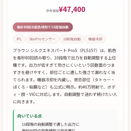
¥47,400
参考価格
毎秒80回の肌色検知で10段階自動
IPL
SkinProセンサー
10段階自動
機器冷却
ブラウン シルクエキスパート Pro5（PL5157）は、肌色
を毎秒80回読み取り、10段階で出力を自動調整する上位
機です。出力が低すぎて効きにくいという回数面のつま
ずきを避けやすく、部位ごとに適した強さで漏れなく当
てられます。機器冷却を内蔵し、禁忌部位（タトゥー・
ほくろ・粘膜など）も公式に明示。約40万照射で、ボデ
ィ・顔・VIOに対応します。自動調整で迷わず続けたい人
に向きます。
向いている点
10段階の自動調整で適した出力に
毎秒80回の肌色検知で安全寄り