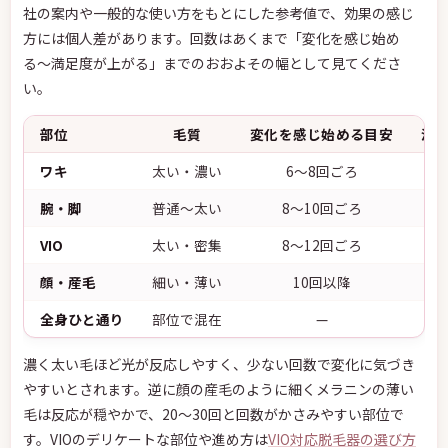
社の案内や一般的な使い方をもとにした参考値で、効果の感じ
方には個人差があります。回数はあくまで「変化を感じ始め
る〜満足度が上がる」までのおおよその幅として見てくださ
い。
部位
毛質
変化を感じ始める目安
満
ワキ
太い・濃い
6〜8回ごろ
腕・脚
普通〜太い
8〜10回ごろ
VIO
太い・密集
8〜12回ごろ
顔・産毛
細い・薄い
10回以降
全身ひと通り
部位で混在
—
濃く太い毛ほど光が反応しやすく、少ない回数で変化に気づき
やすいとされます。逆に顔の産毛のように細くメラニンの薄い
毛は反応が穏やかで、20〜30回と回数がかさみやすい部位で
す。VIOのデリケートな部位や進め方は
VIO対応脱毛器の選び方