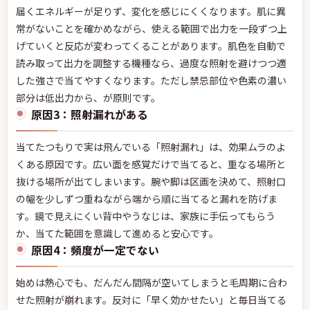
届くエネルギーが足りず、変化を感じにくくなります。肌に異
常がないことを確かめながら、使える範囲で出力を一段ずつ上
げていくと反応が変わってくることがあります。肌色を自動で
読み取って出力を調整する機種なら、過度な照射を避けつつ適
した強さで当てやすくなります。ただし禁忌部位や色素の濃い
部分は低出力から、が原則です。
原因3：照射漏れがある
当てたつもりで実は飛んでいる「照射漏れ」は、効果ムラのよ
くある原因です。広い面を感覚だけで当てると、重なる場所と
抜ける場所が出てしまいます。腕や脚は区画を決めて、照射口
の幅を少しずつ重ねながら端から順に当てると漏れを防げま
す。鏡で見えにくい背中やうなじは、家族に手伝ってもらう
か、当てた範囲を意識して進めると安心です。
原因4：頻度が一定でない
始めは熱心でも、だんだん間隔が空いてしまうと毛周期に合わ
せた照射が崩れます。反対に「早く効かせたい」と毎日当てる