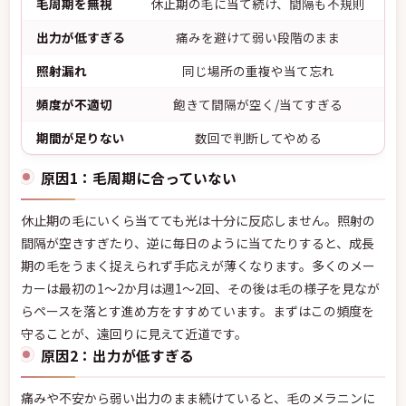
毛周期を無視
休止期の毛に当て続け、間隔も不規則
最
出力が低すぎる
痛みを避けて弱い段階のまま
照射漏れ
同じ場所の重複や当て忘れ
区
頻度が不適切
飽きて間隔が空く/当てすぎる
期間が足りない
数回で判断してやめる
原因1：毛周期に合っていない
休止期の毛にいくら当てても光は十分に反応しません。照射の
間隔が空きすぎたり、逆に毎日のように当てたりすると、成長
期の毛をうまく捉えられず手応えが薄くなります。多くのメー
カーは最初の1〜2か月は週1〜2回、その後は毛の様子を見なが
らペースを落とす進め方をすすめています。まずはこの頻度を
守ることが、遠回りに見えて近道です。
原因2：出力が低すぎる
痛みや不安から弱い出力のまま続けていると、毛のメラニンに