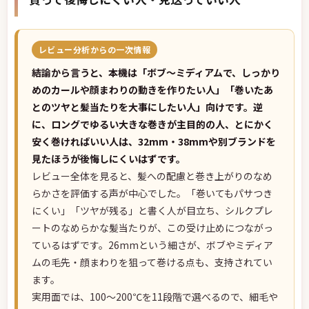
レビュー分析からの一次情報
結論から言うと、本機は「ボブ〜ミディアムで、しっかり
めのカールや顔まわりの動きを作りたい人」「巻いたあ
とのツヤと髪当たりを大事にしたい人」向けです。逆
に、ロングでゆるい大きな巻きが主目的の人、とにかく
安く巻ければいい人は、32mm・38mmや別ブランドを
見たほうが後悔しにくいはずです。
レビュー全体を見ると、髪への配慮と巻き上がりのなめ
らかさを評価する声が中心でした。「巻いてもパサつき
にくい」「ツヤが残る」と書く人が目立ち、シルクプレ
ートのなめらかな髪当たりが、この受け止めにつながっ
ているはずです。26mmという細さが、ボブやミディア
ムの毛先・顔まわりを狙って巻ける点も、支持されてい
ます。
実用面では、100〜200℃を11段階で選べるので、細毛や