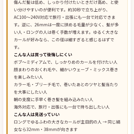
傷んだ髪は低め、しっかり付けたいときだけ高め、と使
い分けやすいのが便利です。約30秒で立ち上がり、
AC100〜240V対応で旅行・出張にも一台で対応できま
す。逆に、26mmは一度に挟める毛量が少なく、髪が多
い人・ロングの人は巻く手数が増えます。ゆるく大きな
カールが好みなら、この径は細すぎると感じるはずで
す。
こんな人は買って後悔しにくい
ボブ〜ミディアムで、しっかりめのカールを付けたい人
顔まわりのおくれ毛や、細かいウェーブ・ミックス巻き
を楽しみたい人
カラー毛・ブリーチ毛で、巻いたあとのツヤと髪当たり
を大事にしたい人
朝の支度に手早く巻き髪を組み込みたい人
海外対応で、旅行・出張にも一台で持ち出したい人
こんな人は見送っていい
ロングでゆるふわの大きなカールが主目的の人 → 同じ絹
女なら32mm・38mmが向きます