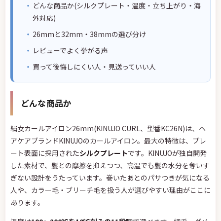
どんな商品か(シルクプレート・温度・立ち上がり・海
外対応)
26mmと32mm・38mmの選び分け
レビューでよく挙がる声
買って後悔しにくい人・見送っていい人
どんな商品か
絹女カールアイロン26mm(KINUJO CURL、型番KC26N)は、ヘ
アケアブランドKINUJOのカールアイロン。最大の特徴は、プレ
ート表面に採用された
シルクプレート
です。KINUJOが独自開発
した素材で、髪との摩擦を抑えつつ、高温でも髪の水分を奪いす
ぎない設計をうたっています。巻いたあとのパサつきが気になる
人や、カラー毛・ブリーチ毛を扱う人が選びやすい理由がここに
あります。