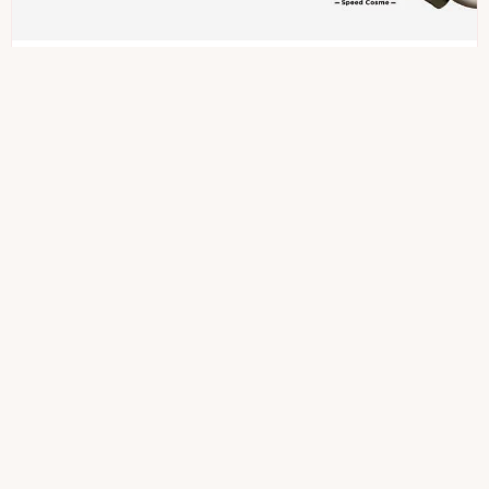
KINUJO
絹女カールアイロン 28mm