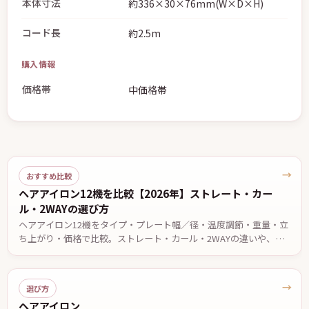
本体寸法
約336×30×76mm(W×D×H)
コード長
約2.5m
購入情報
価格帯
中価格帯
→
おすすめ比較
ヘアアイロン12機を比較【2026年】ストレート・カー
ル・2WAYの選び方
ヘアアイロン12機をタイプ・プレート幅／径・温度調節・重量・立
ち上がり・価格で比較。ストレート・カール・2WAYの違いや、前
髪・ショート・ロング・くせ毛など目的別の選び方、安全に使うた
めの注意点を解説します。価格・仕様は2026年7月13日時点。
→
選び方
ヘアアイロン