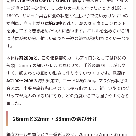
温度は
100〜200℃を10℃刻みの11段階
で選べます。細毛・ダメ
ージ毛は120〜140℃、しっかりカールを付けたいときは160〜
180℃、といった具合に髪の状態と仕上がりで使い分けやすいの
が利点。立ち上がりは
約30秒
と速く、朝の身支度でコンセント
を挿してすぐ巻き始めたい人に合います。バレルを温めながら待
つ時間が短い分、忙しい朝でも一連の流れが途切れにくい一台で
す。
本体は
約280g
と、この価格帯のカールアイロンとしては軽めの
部類。26mmの細いバレルとあわせて、手首の取り回しがしや
すく、顔まわりの細かい動きも作りやすいつくりです。電源は
AC100〜240V
の海外対応で、コードは約2.5m。プラグ形状さえ
合えば、出張や旅行先にそのまま持ち出せます。新しい型ではグ
リップが丸みのある形になり、どの角度からでも握りやすくなり
ました。
26mmと32mm・38mmの選び分け
絹女カールを買うとき一番迷うのは、26mm・32mm・38mm