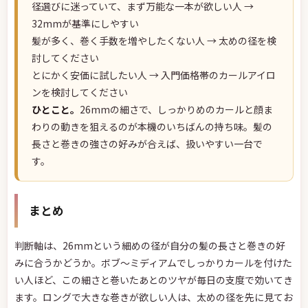
径選びに迷っていて、まず万能な一本が欲しい人 →
32mmが基準にしやすい
髪が多く、巻く手数を増やしたくない人 → 太めの径を検
討してください
とにかく安価に試したい人 → 入門価格帯のカールアイロ
ンを検討してください
ひとこと。
26mmの細さで、しっかりめのカールと顔ま
わりの動きを狙えるのが本機のいちばんの持ち味。髪の
長さと巻きの強さの好みが合えば、扱いやすい一台で
す。
まとめ
判断軸は、26mmという細めの径が自分の髪の長さと巻きの好
みに合うかどうか。ボブ〜ミディアムでしっかりカールを付けた
い人ほど、この細さと巻いたあとのツヤが毎日の支度で効いてき
ます。ロングで大きな巻きが欲しい人は、太めの径を先に見てお