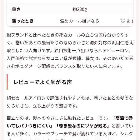
重さ
約280g
約
迷ったとき
強めカール狙いなら
◎ まず
他ブランドと比べたときの絹女カールの立ち位置は分かりやす
く、巻いたあとの髪当たりのなめらかさと海外対応の汎用性を両
取りしたい人向けです。独自技術一点狙いならヘアビューロン、
入門価格で試すならサロニア系が候補。絹女は、そのあいだで巻
き心地とダメージ配慮のバランスを取りたい人に合います。
レビューでよく挙がる声
絹女カールアイロンで評価されやすいのは、巻いたあとの髪のな
めらかさと、立ち上がりの速さです。
目立つのは、髪へのやさしさに触れたレビューです。
「高温で巻
いてもパサつきにくい」「巻き髪なのにツヤが残る」
と書いてい
る人が多く、カラーやブリーチで髪が疲れている人ほど、シルク