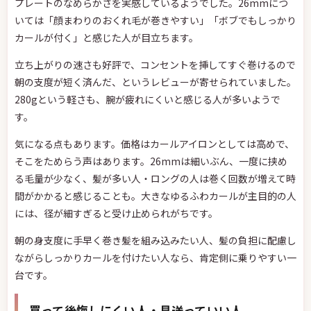
プレートのなめらかさを実感しているようでした。26mmにつ
いては「顔まわりのおくれ毛が巻きやすい」「ボブでもしっかり
カールが付く」と感じた人が目立ちます。
立ち上がりの速さも好評で、コンセントを挿してすぐ巻けるので
朝の支度が短く済んだ、というレビューが寄せられていました。
280gという軽さも、腕が疲れにくいと感じる人が多いようで
す。
気になる点もあります。価格はカールアイロンとしては高めで、
そこをためらう声はあります。26mmは細いぶん、一度に挟め
る毛量が少なく、髪が多い人・ロングの人は巻く回数が増えて時
間がかかると感じることも。大きなゆるふわカールが主目的の人
には、径が細すぎると受け止められがちです。
朝の身支度に手早く巻き髪を組み込みたい人、髪の負担に配慮し
ながらしっかりカールを付けたい人なら、肯定側に乗りやすい一
台です。
買って後悔しにくい人・見送っていい人