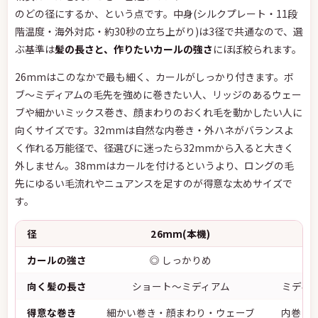
のどの径にするか、という点です。中身(シルクプレート・11段
階温度・海外対応・約30秒の立ち上がり)は3径で共通なので、選
ぶ基準は
髪の長さと、作りたいカールの強さ
にほぼ絞られます。
26mmはこのなかで最も細く、カールがしっかり付きます。ボ
ブ〜ミディアムの毛先を強めに巻きたい人、リッジのあるウェー
ブや細かいミックス巻き、顔まわりのおくれ毛を動かしたい人に
向くサイズです。32mmは自然な内巻き・外ハネがバランスよ
く作れる万能径で、径選びに迷ったら32mmから入ると大きく
外しません。38mmはカールを付けるというより、ロングの毛
先にゆるい毛流れやニュアンスを足すのが得意な太めサイズで
す。
径
26mm(本機)
3
カールの強さ
◎ しっかりめ
○
向く髪の長さ
ショート〜ミディアム
ミディ
得意な巻き
細かい巻き・顔まわり・ウェーブ
内巻き