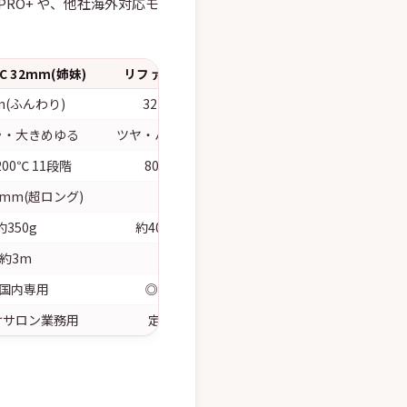
RO/PRO+ や、他社海外対応モ
l C 32mm(姉妹)
リファ プロ+(Φ32mm)
ヘアビューロン 
m(ふんわり)
32mm(ふんわり)
各サイズ
ラ・大きめゆる
ツヤ・ハリ感・カール持ち
独自体感(使うほど
200℃ 11段階
80〜180℃ 6段階
40〜180℃
5mm(超ロング)
標準
標準
約350g
約400g(コード込み)
機種仕様
約3m
約2.5m
機種仕様
 国内専用
◎ AC100〜240V
機種による
けサロン業務用
定番ハイエンド
超ハイエンド