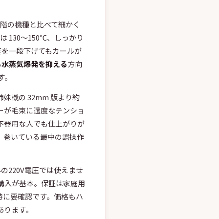
段階の機種と比べて細かく
 130〜150℃、しっかり
温度を一段下げてもカールが
も水蒸気爆発を抑える
方向
す。
姉妹機の 32mm 版より約
ーが毛束に適度なテンショ
不器用な人でも仕上がりが
、巻いている最中の誤操作
の220V電圧では使えませ
購入が基本。保証は家庭用
入時に要確認です。価格もハ
あります。