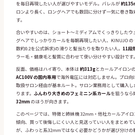
を毎日再現したい人が選びやすいモデル。バレルが
約135
ロンより長く、ロングヘアでも数回に分けず一気に巻き取
す。
合いやすいのは、ショート〜ミディアムでくっきりしたウ
グヘアでしっかりカールを毎朝再現したい人、KINUJO の
数約0.2を公式訴求)の滑りと髪当たりを取りたい人。
11段
ラー毛・健康毛と髪質に合わせて使い分けやすい設計です
反面、価格はハイ寄り、本体は
約313g
とカールアイロン
AC100V の国内専用
で海外電圧には対応しません。プロ向
取扱サロン経由が基本ルート。サロン業務用として購入した
ります。
ふんわり大きめのフェミニン系カール
を狙うなら
32mm
のほうが向きます。
このページでは、特徴と姉妹機 32mm・他社カールアイ
傾向、買って後悔しにくい人と見送っていい人をまとめてい
が、ふわっと系32mmではなく必要かどうかが選び分けの