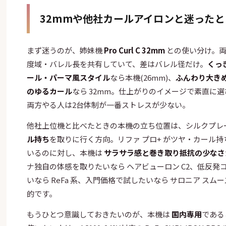
32mmや他社カールアイロンと迷った
まず迷うのが、姉妹機
Pro Curl C 32mm
との使い分け。両
度域・バレル長を共有していて、差はバレル径だけ。
くっ
ール・パーマ風スタイル
なら本機(26mm)、
ふんわり大き
のゆるカール
なら 32mm。仕上がりのイメージで素直に
両方やる人は2台体制が一番ストレスが少ない。
他社上位機と比べたときの本機の立ち位置は、シルクプレ
ル持ち
を取りに行く方向。リファ プロ+ がツヤ・カール
いるのに対し、本機は
サラサラ感と巻き取り抵抗の少なさ
ナ独自の体感を取りたいなら ヘアビューロン C2、低反発
いなら ReFa 系、入門価格で試したいなら サロニア スム
的です。
もうひとつ意識しておきたいのが、本機は
国内専用
である