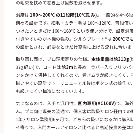
の毛束を挟めて巻き上げ回数を減らせます。
温度は
100〜200℃ の11段階(10℃刻み)
。一般的な4〜6
刻める設計です。細毛・カラー毛は 100〜120℃、普段使いは
つけたいときだけ 160〜180℃ という使い分けで、設定
付きやすいのが本機の強み。シルクプレート®は
200℃で
の設計とされ、必要なときだけ高温に上げる流れに合いま
取り回し面は、プロ現場寄りの仕様。
本体重量は約313g
(
37g 軽い)で、コードは
約3m
と長め。ラバー入りフリッパ
ンをかけて保持してくれるので、巻きムラが起きにくく、
揃いやすい設計です。リニューアル後はボタン式の操作で
も起きにくい構造になっています。
気になるのは、入手と汎用性。
国内専用(AC100V)
で、海外
ん。プロ向け専売の流通で、個人客は取扱サロン経由での
1年 / サロン業務用6ヶ月で、どちらの扱いになるかは購
イ寄りで、入門カールアイロンと比べると初期投資の差は