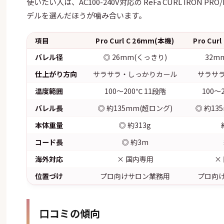
使いたい人は、AC100-240V対応の ReFa CURL IRON P
デルを選んだほうが噛み合います。
項目
Pro Curl C 26mm(本機)
Pro Cur
バレル径
◎ 26mm(くっきり)
32m
仕上がり方向
サラサラ・しっかりカール
サラサ
温度範囲
100〜200℃ 11段階
100〜
バレル長
◎ 約135mm(超ロング)
◎ 約13
本体重量
◎ 約313g
コード長
◎ 約3m
海外対応
× 国内専用
×
位置づけ
プロ向けサロン業務用
プロ向
口コミの傾向