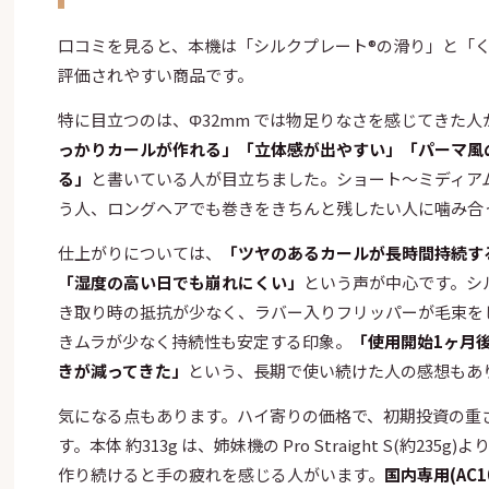
口コミを見ると、本機は「シルクプレート®の滑り」と「
評価されやすい商品です。
特に目立つのは、Φ32mm では物足りなさを感じてきた人
っかりカールが作れる」「立体感が出やすい」「パーマ風
る」
と書いている人が目立ちました。ショート〜ミディア
う人、ロングヘアでも巻きをきちんと残したい人に噛み合
仕上がりについては、
「ツヤのあるカールが長時間持続す
「湿度の高い日でも崩れにくい」
という声が中心です。シ
き取り時の抵抗が少なく、ラバー入りフリッパーが毛束を
きムラが少なく持続性も安定する印象。
「使用開始1ヶ月
きが減ってきた」
という、長期で使い続けた人の感想もあ
気になる点もあります。ハイ寄りの価格で、初期投資の重
す。本体 約313g は、姉妹機の Pro Straight S(約23
作り続けると手の疲れを感じる人がいます。
国内専用(AC10