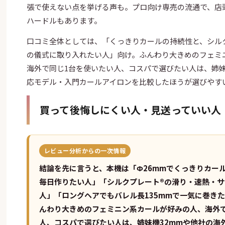
張で使えない点を挙げる声も。プロ向け専売の流通で、店
ハードルもあります。
口コミ全体としては、「くっきりカールの持続性と、シル
の儀式に取り入れたい人」向け。ふんわり大きめのフェミ
海外で同じ1台を使いたい人、コスパで選びたい人は、姉妹機
応モデル・入門カールアイロンを比較したほうが選びやす
買って後悔しにくい人・見送っていい人
レビュー分析からの一次情報
結論を先に言うと、本機は「Φ26mmでくっきりカー
毎日作りたい人」「シルクプレート®の滑り・速熱・
人」「ロングヘアでもバレル長135mmで一気に巻き
んわり大きめのフェミニン系カールが好みの人、海外
人、コスパで選びたい人は、姉妹機32mmや他社の海