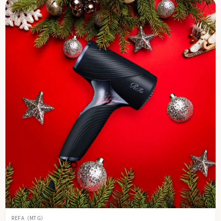
REFA（MTG）