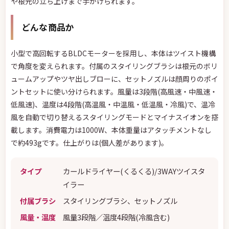
や根元の立ち上げまで手がけられます。
どんな商品か
小型で高回転するBLDCモーターを採用し、本体はツイスト機構
で角度を変えられます。付属のスタイリングブラシは根元のボリ
ュームアップやツヤ出しブローに、セットノズルは顔周りのポイ
ントセットに使い分けられます。風量は3段階(高風速・中風速・
低風速)、温度は4段階(高温風・中温風・低温風・冷風)で、温冷
風を自動で切り替えるスタイリングモードとマイナスイオンを搭
載します。消費電力は1000W、本体重量はアタッチメントなし
で約493gです。仕上がりは(個人差があります)。
タイプ
カールドライヤー(くるくる)/3WAYツイスタ
イラー
付属ブラシ
スタイリングブラシ、セットノズル
風量・温度
風量3段階／温度4段階(冷風含む)