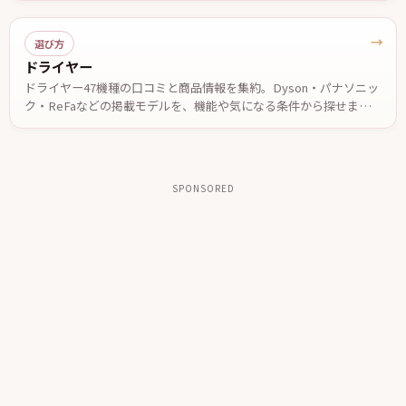
決め手を公表仕様ベースでまとめました。価格は2026年7月29日確
認。
→
選び方
ドライヤー
ドライヤー47機種の口コミと商品情報を集約。Dyson・パナソニッ
ク・ReFaなどの掲載モデルを、機能や気になる条件から探せます。
投稿された口コミやメーカー公表情報を参考に、自分に合う一台を
検討できます。
SPONSORED