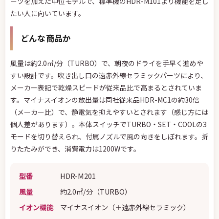
ーツを加えた中位モデルで、標準機のHDR-M101より機能を足し
たい人に向いています。
どんな商品か
風量は約2.0㎥/分（TURBO）で、朝夜のドライを手早く進めや
すい設計です。吹き出し口の遠赤外線セラミックパーツにより、
メーカー表記で乾燥スピードが従来品比で高まるとされていま
す。マイナスイオンの放出量は同社従来品HDR-MC1の約30倍
（メーカー比）で、静電気を抑えやすいとされます（感じ方には
個人差があります）。本体スイッチでTURBO・SET・COOLの3
モードを切り替えられ、付属ノズルで風の向きをしぼれます。折
りたたみができ、消費電力は1200Wです。
型番
HDR-M201
風量
約2.0㎥/分（TURBO）
イオン機能
マイナスイオン（＋遠赤外線セラミック）