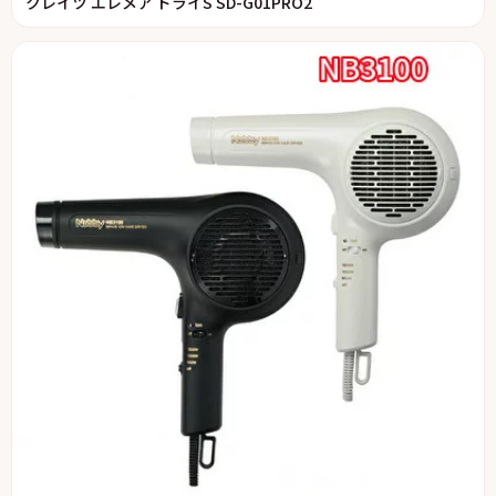
クレイツ エレメア ドライS SD-G01PRO2