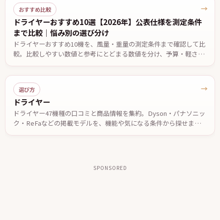
→
おすすめ比較
ドライヤーおすすめ10選【2026年】公表仕様を測定条件
まで比較｜悩み別の選び分け
ドライヤーおすすめ10機を、風量・重量の測定条件まで確認して比
較。比較しやすい数値と参考にとどまる数値を分け、予算・軽さ・
低温設定・温度自動制御など悩み別の候補と、2台で迷ったときの
決め手を公表仕様ベースでまとめました。価格は2026年7月29日確
認。
→
選び方
ドライヤー
ドライヤー47機種の口コミと商品情報を集約。Dyson・パナソニッ
ク・ReFaなどの掲載モデルを、機能や気になる条件から探せます。
投稿された口コミやメーカー公表情報を参考に、自分に合う一台を
検討できます。
SPONSORED