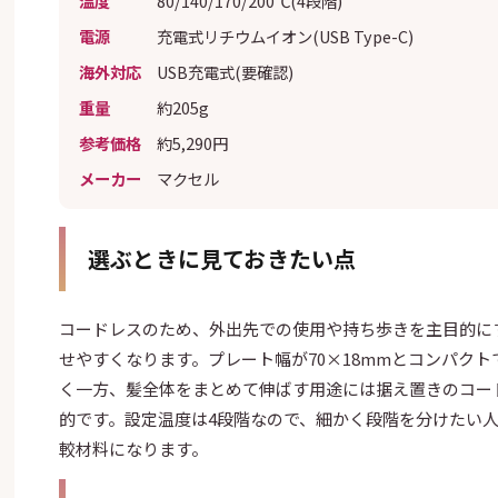
温度
80/140/170/200℃(4段階)
電源
充電式リチウムイオン(USB Type-C)
海外対応
USB充電式(要確認)
重量
約205g
参考価格
約5,290円
メーカー
マクセル
選ぶときに見ておきたい点
コードレスのため、外出先での使用や持ち歩きを主目的に
せやすくなります。プレート幅が70×18mmとコンパク
く一方、髪全体をまとめて伸ばす用途には据え置きのコー
的です。設定温度は4段階なので、細かく段階を分けたい
較材料になります。