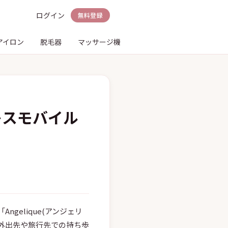
ログイン
無料登録
アイロン
脱毛器
マッサージ機
電動歯ブラシ
シェーバ
ドレスモバイル
gelique(アンジェリ
す。外出先や旅行先での持ち歩