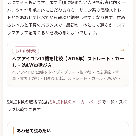
気にする人もいます。まず手頃に始めたい人や初心者に向く一
方、ツヤや剛毛対応にこだわるなら、サロン系の高級ストレー
トともあわせて比べてから選ぶと納得しやすくなります。求め
るレベルと予算のバランスで、最初の一本として選ぶか、ステ
ップアップを考えるかを決めるとよいでしょう。
→
おすすめ比較
ヘアアイロン12機を比較【2026年】ストレート・カー
ル・2WAYの選び方
ヘアアイロン12機をタイプ・プレート幅／径・温度調節・重
量・立ち上がり・価格で比較。ストレート・カール・2WAYの
違いや、前髪・ショート・ロング・くせ毛など目的別の選び
方、安全に使うための注意点を解説します。価格・仕様は2026
年7月13日時点。
SALONIAの取扱商品は
SALONIAのメーカーページ
で一覧・スペ
ック比較できます。
あわせて読みたい