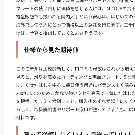
反対に、長く使う前提で品質管理やサポートの安心を重視
プレートの使い回しに価値を感じる人には、MiCOLAの六
電量販店でも扱われる国内大手という安心は、はじめての
海外でも使う人にとって価格以上の意味を持ちます。三千
けは、予算と相談しておくとよさそうです。
仕様から見た期待値
このモデルは比較的新しく、口コミの母数はこれから増え
見ると、滑りを高めたコーティングと両面プレート、5段
は、くせ伸ばしを中心に毎日使う用途にバランスよく噛み
200℃までのため、かなり強いクセを高温で一気に伸ばし
を把握したうえで検討すると、購入後のずれが起きにくく
らしく、取扱説明書やサポート窓口が整っている点も、は
材料です。
買って後悔しにくい人・見送っていい人