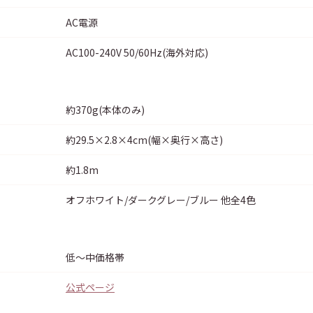
AC電源
AC100-240V 50/60Hz(海外対応)
約370g(本体のみ)
約29.5×2.8×4cm(幅×奥行×高さ)
約1.8m
オフホワイト/ダークグレー/ブルー 他全4色
低〜中価格帯
公式ページ