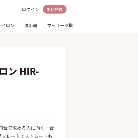
ログイン
無料登録
アイロン
脱毛器
マッサージ機
電動歯ブラシ
シェーバ
ン HIR-
円台で求める人に向く一台
、両面プレートでストレートも