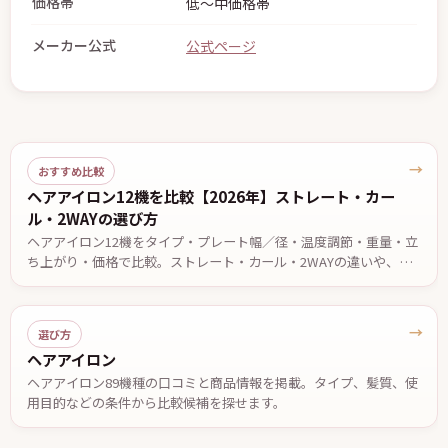
価格帯
低〜中価格帯
メーカー公式
公式ページ
→
おすすめ比較
ヘアアイロン12機を比較【2026年】ストレート・カー
ル・2WAYの選び方
ヘアアイロン12機をタイプ・プレート幅／径・温度調節・重量・立
ち上がり・価格で比較。ストレート・カール・2WAYの違いや、前
髪・ショート・ロング・くせ毛など目的別の選び方、安全に使うた
めの注意点を解説します。価格・仕様は2026年7月13日時点。
→
選び方
ヘアアイロン
ヘアアイロン89機種の口コミと商品情報を掲載。タイプ、髪質、使
用目的などの条件から比較候補を探せます。