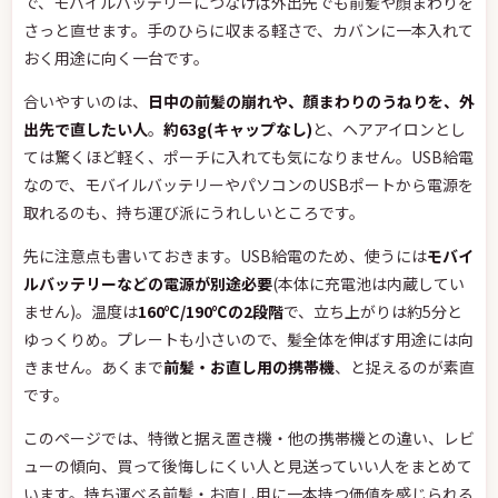
で、モバイルバッテリーにつなげば外出先でも前髪や顔まわりを
さっと直せます。手のひらに収まる軽さで、カバンに一本入れて
おく用途に向く一台です。
合いやすいのは、
日中の前髪の崩れや、顔まわりのうねりを、外
出先で直したい人
。
約63g(キャップなし)
と、ヘアアイロンとし
ては驚くほど軽く、ポーチに入れても気になりません。USB給電
なので、モバイルバッテリーやパソコンのUSBポートから電源を
取れるのも、持ち運び派にうれしいところです。
先に注意点も書いておきます。USB給電のため、使うには
モバイ
ルバッテリーなどの電源が別途必要
(本体に充電池は内蔵してい
ません)。温度は
160℃/190℃の2段階
で、立ち上がりは約5分と
ゆっくりめ。プレートも小さいので、髪全体を伸ばす用途には向
きません。あくまで
前髪・お直し用の携帯機
、と捉えるのが素直
です。
このページでは、特徴と据え置き機・他の携帯機との違い、レビ
ューの傾向、買って後悔しにくい人と見送っていい人をまとめて
います。持ち運べる前髪・お直し用に一本持つ価値を感じられる