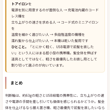
トアイロン
を
電源を別に用意するのが面倒な人 → 充電池内蔵のコード
レス機を
立ち上がりの速さを求める人 → コード式のミニアイロン
を
温度を細かく選びたい人 → 多段階温度の機種を
濡れ髪から仕上げたい人 → 本機は乾いた髪用です
ひとこと。
「とにかく軽く、USB電源で前髪を直した
い」という人にはまる超小型の携帯機。髪全体を伸ばす
道具としてではなく、軽さを最優先したお直し用として
割り切って選ぶのが向いています。
まとめ
判断軸は、約63gの軽さとUSB給電の携帯性に、立ち上がりの遅
さや電源の手間を差し引いても価値を感じられるかどうか。髪全
体を仕上げるなら据え置き機、軽さ最優先で前髪を直したいなら