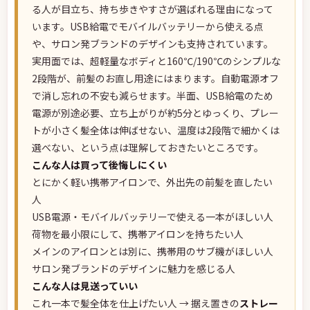
る人が目立ち、持ち歩きやすさが選ばれる理由になって
います。USB給電でモバイルバッテリーから使える点
や、サロン発ブランドのデザインも支持されています。
実用面では、超軽量なボディと160℃/190℃のシンプルな
2段階が、前髪のお直し用途にはまります。自動電源オフ
で消し忘れの不安も減らせます。半面、USB給電のため
電源が別途必要、立ち上がりが約5分とゆっくり、プレー
トが小さく髪全体は伸ばせない、温度は2段階で細かくは
選べない、という点は理解しておきたいところです。
こんな人は買って後悔しにくい
とにかく軽い携帯アイロンで、外出先の前髪を直したい
人
USB電源・モバイルバッテリーで使える一本がほしい人
荷物を最小限にして、携帯アイロンを持ちたい人
メインのアイロンとは別に、携帯用のサブ機がほしい人
サロン発ブランドのデザインに魅力を感じる人
こんな人は見送っていい
これ一本で髪全体を仕上げたい人 → 据え置きの
ストレー