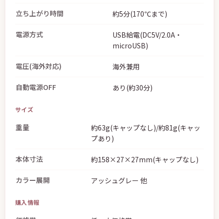
立ち上がり時間
約5分(170℃まで)
電源方式
USB給電(DC5V/2.0A・
microUSB)
電圧(海外対応)
海外兼用
自動電源OFF
あり(約30分)
サイズ
重量
約63g(キャップなし)/約81g(キャッ
プあり)
本体寸法
約158×27×27mm(キャップなし)
カラー展開
アッシュグレー 他
購入情報