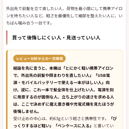
外出先で前髪を立て直したい人、荷物を最小限にして携帯アイロ
ンを持ちたい人など、軽さを最優先して細部を整えたい人に、い
ちばん噛み合う一台です。
買って後悔しにくい人・見送っていい人
レビュー分析からの一次情報
結論を先に言うと、本機は「とにかく軽い携帯アイロン
で、外出先の前髪や顔まわりを直したい人」「USB電
源・モバイルバッテリーで使える一本がほしい人」向
け。逆に、これ一本で髪全体を仕上げたい人、電源を別
に用意するのが面倒な人、立ち上がりの速さを求める人
は、ここで決めずに据え置き機や充電式機を見たほうが
後悔しません。
受け止めの中心は、約63gという軽さと携帯性です。
「び
っくりするほど軽い」「ペンケースに入る」
と書いてい