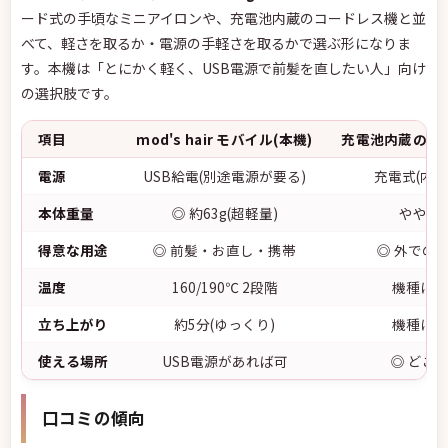
ード式の手頃なミニアイロンや、充電池内蔵のコードレス機と並
べて、軽さを取るか・電源の手軽さを取るかで選ぶ形になりま
す。本機は「とにかく軽く、USB電源で前髪を直したい人」向け
の選択肢です。
項目
mod's hair モバイル(本機)
充電池内蔵のコ
電源
USB給電(別途電源が要る)
充電式(内蔵
本体重量
◎ 約63g(超軽量)
やや重
得意な用途
◎ 前髪・お直し・携帯
◎ 外での
温度
160/190℃ 2段階
機種によ
立ち上がり
約5分(ゆっくり)
機種によ
使える場所
USB電源があれば可
◎ どこ
口コミの傾向