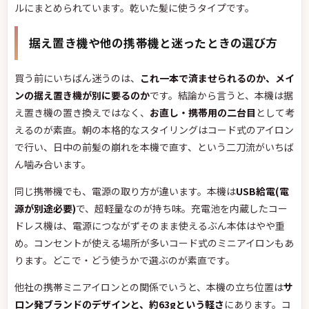
ルにまとめられています。乾いた髪に使うタイプです。
据え置き機や他の携帯機と迷ったときの選び方
買う前にいちばん迷うのは、
これ一本で済ませられるのか、メイ
ンの据え置き機が別に要るのか
です。結論から言うと、本機は据
え置き機の置き換えではなく、
お直し・携帯用の二台目
として考
えるのが素直。朝の本格的なスタイリングはコード式のアイロン
で行い、日中の前髪の崩れを本機で直す、という二刀流がいちば
ん噛み合います。
同じ携帯機でも、電源の取り方が違います。本機は
USB給電(電
源が別途必要)
で、超軽量なのが持ち味。充電池を内蔵したコー
ドレス機は、電源につながずそのまま使えるぶん本体はやや重
め。コンセントが使える場所が多いコード式のミニアイロンもあ
ります。どこで・どう使うかで選ぶのが素直です。
他社の携帯ミニアイロンとの関係でいうと、本機の立ち位置は
サ
ロン発ブランドのデザインと、約63gという軽さ
にあります。コ