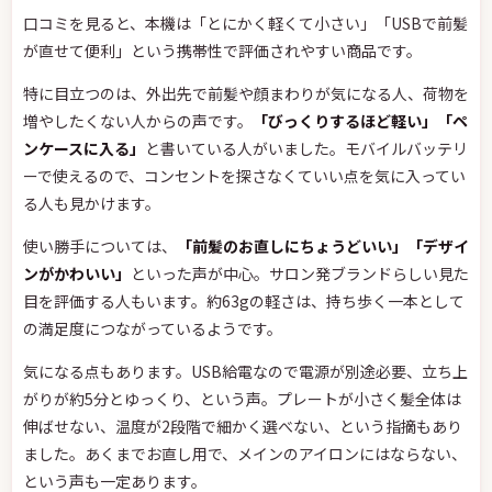
口コミを見ると、本機は「とにかく軽くて小さい」「USBで前髪
が直せて便利」という携帯性で評価されやすい商品です。
特に目立つのは、外出先で前髪や顔まわりが気になる人、荷物を
増やしたくない人からの声です。
「びっくりするほど軽い」「ペ
ンケースに入る」
と書いている人がいました。モバイルバッテリ
ーで使えるので、コンセントを探さなくていい点を気に入ってい
る人も見かけます。
使い勝手については、
「前髪のお直しにちょうどいい」「デザイ
ンがかわいい」
といった声が中心。サロン発ブランドらしい見た
目を評価する人もいます。約63gの軽さは、持ち歩く一本として
の満足度につながっているようです。
気になる点もあります。USB給電なので電源が別途必要、立ち上
がりが約5分とゆっくり、という声。プレートが小さく髪全体は
伸ばせない、温度が2段階で細かく選べない、という指摘もあり
ました。あくまでお直し用で、メインのアイロンにはならない、
という声も一定あります。