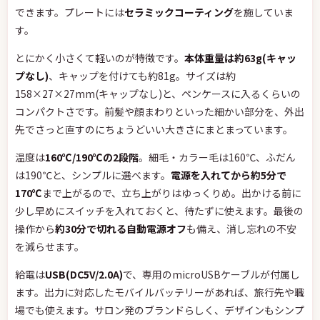
できます。プレートには
セラミックコーティング
を施していま
す。
とにかく小さくて軽いのが特徴です。
本体重量は約63g(キャッ
プなし)
、キャップを付けても約81g。サイズは約
158×27×27mm(キャップなし)と、ペンケースに入るくらいの
コンパクトさです。前髪や顔まわりといった細かい部分を、外出
先でさっと直すのにちょうどいい大きさにまとまっています。
温度は
160℃/190℃の2段階
。細毛・カラー毛は160℃、ふだん
は190℃と、シンプルに選べます。
電源を入れてから約5分で
170℃
まで上がるので、立ち上がりはゆっくりめ。出かける前に
少し早めにスイッチを入れておくと、待たずに使えます。最後の
操作から
約30分で切れる自動電源オフ
も備え、消し忘れの不安
を減らせます。
給電は
USB(DC5V/2.0A)
で、専用のmicroUSBケーブルが付属し
ます。出力に対応したモバイルバッテリーがあれば、旅行先や職
場でも使えます。サロン発のブランドらしく、デザインもシンプ