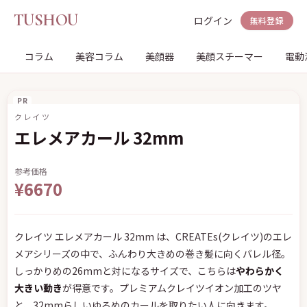
TUSHOU
ログイン
無料登録
コラム
美容コラム
美顔器
美顔スチーマー
電動
PR
クレイツ
エレメアカール 32mm
参考価格
¥6670
クレイツ エレメアカール 32mm は、CREATEs(クレイツ)のエレ
メアシリーズの中で、ふんわり大きめの巻き髪に向くバレル径。
しっかりめの26mmと対になるサイズで、こちらは
やわらかく
大きい動き
が得意です。プレミアムクレイツイオン加工のツヤ
と、32mmらしいゆるめのカールを取りたい人に向きます。