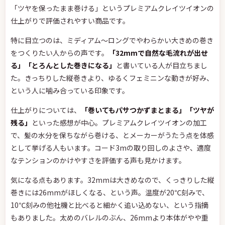
「ツヤを保ったまま巻ける」というプレミアムクレイツイオンの
仕上がりで評価されやすい商品です。
特に目立つのは、ミディアム〜ロングでやわらかい大きめの巻き
をつくりたい人からの声です。
「32mmで自然な毛流れが出せ
る」「とろんとした巻きになる」
と書いている人が目立ちまし
た。きっちりした縦巻きより、ゆるくフェミニンな動きが好み、
という人に噛み合っている印象です。
仕上がりについては、
「巻いてもパサつかずまとまる」「ツヤが
残る」
といった感想が中心。プレミアムクレイツイオンの加工
で、髪の水分を保ちながら巻ける、とメーカーがうたう点を体感
として挙げる人もいます。コード3mの取り回しのよさや、適度
なテンションのかけやすさを評価する声も見かけます。
気になる点もあります。32mmは大きめなので、くっきりした縦
巻きには26mmがほしくなる、という声。温度が20℃刻みで、
10℃刻みの他社機と比べると細かく追い込めない、という指摘
もありました。太めのバレルのぶん、26mmより本体がやや重