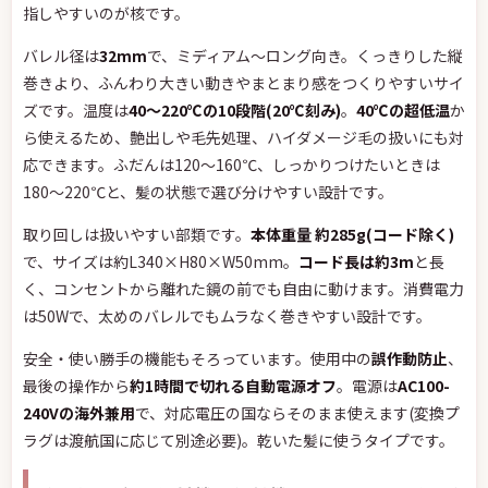
指しやすいのが核です。
バレル径は
32mm
で、ミディアム〜ロング向き。くっきりした縦
巻きより、ふんわり大きい動きやまとまり感をつくりやすいサイ
ズです。温度は
40〜220℃の10段階(20℃刻み)
。
40℃の超低温
か
ら使えるため、艶出しや毛先処理、ハイダメージ毛の扱いにも対
応できます。ふだんは120〜160℃、しっかりつけたいときは
180〜220℃と、髪の状態で選び分けやすい設計です。
取り回しは扱いやすい部類です。
本体重量 約285g(コード除く)
で、サイズは約L340×H80×W50mm。
コード長は約3m
と長
く、コンセントから離れた鏡の前でも自由に動けます。消費電力
は50Wで、太めのバレルでもムラなく巻きやすい設計です。
安全・使い勝手の機能もそろっています。使用中の
誤作動防止
、
最後の操作から
約1時間で切れる自動電源オフ
。電源は
AC100-
240Vの海外兼用
で、対応電圧の国ならそのまま使えます(変換プ
ラグは渡航国に応じて別途必要)。乾いた髪に使うタイプです。