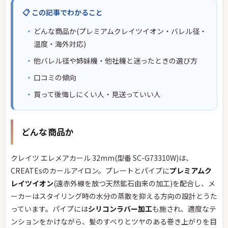
📋 この記事でわかること
どんな商品か(プレミアムクレイツイオン・バレル径・
温度・海外対応)
他バレル径や姉妹機・他社機と迷ったときの選び方
口コミの傾向
買って後悔しにくい人・見送っていい人
どんな商品か
クレイツ エレメアカール 32mm(型番 SC-G73310W)は、
CREATEsのカールアイロン。プレートとパイプに
プレミアムク
レイツイオン
(遠赤外線を放つ天然鉱石由来の加工)を配合し、メ
ーカーはスタイリング時の水分の蒸散を抑える方向の設計とうた
っています。パイプには
シリコンラバー加工
も施され、適度なテ
ンションをかけながら、髪のすべりとツヤのある巻き上がりを目