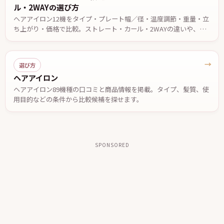
ル・2WAYの選び方
ヘアアイロン12機をタイプ・プレート幅／径・温度調節・重量・立
ち上がり・価格で比較。ストレート・カール・2WAYの違いや、前
髪・ショート・ロング・くせ毛など目的別の選び方、安全に使うた
めの注意点を解説します。価格・仕様は2026年7月13日時点。
→
選び方
ヘアアイロン
ヘアアイロン89機種の口コミと商品情報を掲載。タイプ、髪質、使
用目的などの条件から比較候補を探せます。
SPONSORED