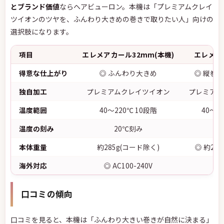
とブランド価値
ならヘアビューロン。本機は「プレミアムクレイ
ツイオンのツヤを、ふんわり大きめの巻きで取りたい人」向けの
選択肢になります。
項目
エレメアカール32mm(本機)
エレメア
得意な仕上がり
◎ ふんわり大きめ
◎ 縦巻
独自加工
プレミアムクレイツイオン
プレミアム
温度範囲
40〜220℃ 10段階
40〜2
温度の刻み
20℃刻み
2
本体重量
約285g(コード除く)
◎ 約22
海外対応
◎ AC100-240V
口コミの傾向
口コミを見ると、本機は「ふんわり大きい巻きが自然に決まる」