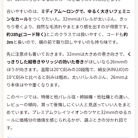
合いやすいのは、
ミディアム〜ロングで、ゆるく大きいフェミニ
ンなカール
をつくりたい人。32mmはバレルが太いぶん、きっ
ちり巻くより、自然な毛流れやまとまり感を出すのが得意です。
約285g(コード除く)
とこのクラスでは扱いやすく、コードも
約
3m
と長いので、鏡の前で取り回しやすいのも持ち味です。
先に注意点も書いておきます。32mmは大きめの巻き向きで、
く
っきりした縦巻きやリッジの効いた巻き
がほしいなら26mmの
ほうが向きます。温度は20℃刻みの10段階で、絹女(KINUJO)の
10℃刻みと比べると刻みは粗め。太いバレルのぶん、26mmよ
り本体はやや重くなります。
このページでは、特徴と他バレル径・姉妹機・他社機との違い、
レビューの傾向、買って後悔しにくい人と見送っていい人をまと
めています。プレミアムクレイツイオンのツヤと32mmのゆるカ
ールに価格分の価値を感じられるかが、選ぶときの分かれ目で
す。