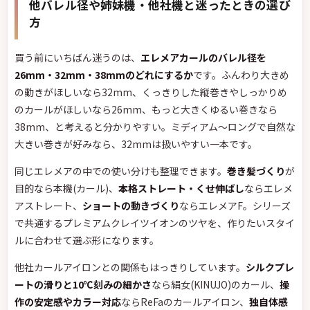
他バレル径や姉妹機・他社機と迷ったときの選び
方
買う前にいちばん迷うのは、
エレメアカールのバレル径を
26mm・32mm・38mmのどれにするか
です。ふんわり大きめ
の動きがほしいなら32mm、くっきりした縦巻きやしっかりめ
のカールがほしいなら26mm、もっと大きくゆるい巻きなら
38mm、と考えると分かりやすい。ミディアム〜ロングで自然な
大きい巻きが好みなら、32mmは扱いやすい一本です。
同じエレメアの中での使い分けも整理できます。
巻き髪づくり
が
目的なら本機(カール)、
本格ストレート・くせ伸ばし
ならエレメ
アストレート、
ショートの動きづくり
ならエレメアF。シリーズ
で共通するプレミアムクレイツイオンのツヤを、作りたいスタイ
ルに合わせて選ぶ形になります。
他社カールアイロンとの関係もはっきりしています。
シルクプレ
ートの滑りと10℃刻みの細かさ
なら絹女(KINUJO)のカール、
操
作の安定感やカラー対応
ならReFaのカールアイロン、
独自体感