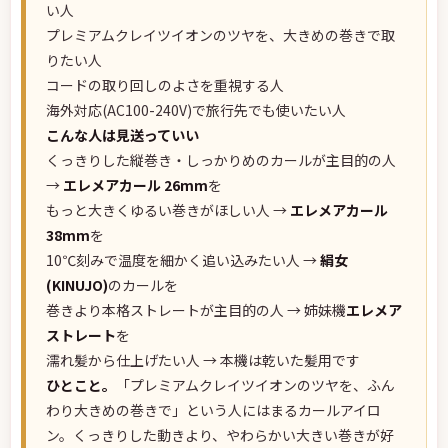
い人
プレミアムクレイツイオンのツヤを、大きめの巻きで取
りたい人
コードの取り回しのよさを重視する人
海外対応(AC100-240V)で旅行先でも使いたい人
こんな人は見送っていい
くっきりした縦巻き・しっかりめのカールが主目的の人
→
エレメアカール 26mm
を
もっと大きくゆるい巻きがほしい人 →
エレメアカール
38mm
を
10℃刻みで温度を細かく追い込みたい人 →
絹女
(KINUJO)
のカールを
巻きより本格ストレートが主目的の人 → 姉妹機
エレメア
ストレート
を
濡れ髪から仕上げたい人 → 本機は乾いた髪用です
ひとこと。
「プレミアムクレイツイオンのツヤを、ふん
わり大きめの巻きで」という人にはまるカールアイロ
ン。くっきりした動きより、やわらかい大きい巻きが好