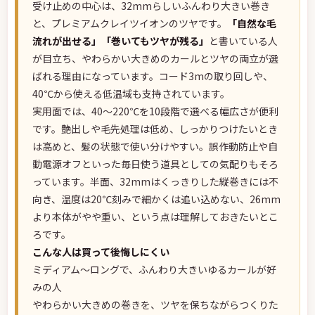
受け止めの中心は、32mmらしいふんわり大きい巻き
と、プレミアムクレイツイオンのツヤです。
「自然な毛
流れが出せる」「巻いてもツヤが残る」
と書いている人
が目立ち、やわらかい大きめのカールとツヤの両立が選
ばれる理由になっています。コード3mの取り回しや、
40℃から使える低温域も支持されています。
実用面では、40〜220℃を10段階で選べる幅広さが便利
です。艶出しや毛先処理は低め、しっかりつけたいとき
は高めと、髪の状態で使い分けやすい。誤作動防止や自
動電源オフといった毎日使う道具としての気配りもそろ
っています。半面、32mmはくっきりした縦巻きには不
向き、温度は20℃刻みで細かくは追い込めない、26mm
より本体がやや重い、という点は理解しておきたいとこ
ろです。
こんな人は買って後悔しにくい
ミディアム〜ロングで、ふんわり大きいゆるカールが好
みの人
やわらかい大きめの巻きを、ツヤを保ちながらつくりた