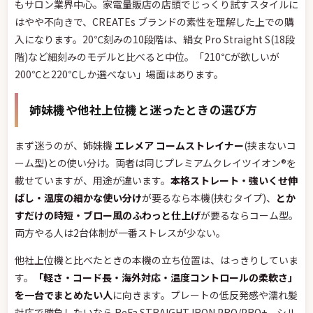
もサロン業界中心。家電量販店の店頭でじっくり試すスタイルに
はやや不向きで、CREATEs ブランドの素性を理解した上での購
入になります。20℃刻みの10段階は、絹女 Pro Straight S(18段
階)など細刻みのモデルと比べると中位。「210℃が欲しいが
200℃と220℃しか選べない」場面はあります。
姉妹機や他社上位機と迷ったときの選び方
まず迷うのが、姉妹機
エレメア コームストレイナー
(挟まないコ
ーム型)との使い分け。両者は同じプレミアムクレイツイオン®を
載せていますが、用途が違います。
本格ストレート・強いくせ伸
ばし・温度の細かな使い分け
が要るなら本機(挟むタイプ)、
とか
すだけの時短・ブロー風のふわっと仕上げ
が要るならコーム型。
両方やる人は2台体制が一番ストレスが少ない。
他社上位機と比べたときの本機の立ち位置は、はっきりしていま
す。
「軽さ・コード長・海外対応・温度コントロールの柔軟さ」
を一台でまとめたい人
に向きます。プレートの低反発感や濡れ髪
対応で勝負したいなら ReFa STRAIGHT IRON PRO/PRO+、シル