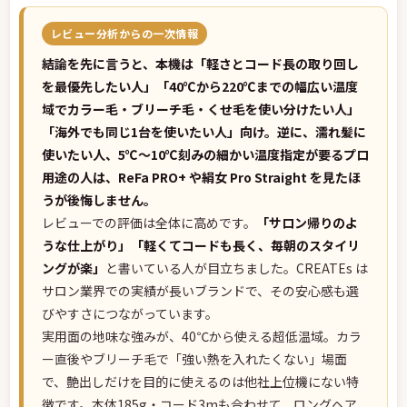
レビュー分析からの一次情報
結論を先に言うと、本機は「軽さとコード長の取り回し
を最優先したい人」「40℃から220℃までの幅広い温度
域でカラー毛・ブリーチ毛・くせ毛を使い分けたい人」
「海外でも同じ1台を使いたい人」向け。逆に、濡れ髪に
使いたい人、5℃〜10℃刻みの細かい温度指定が要るプロ
用途の人は、ReFa PRO+ や絹女 Pro Straight を見たほ
うが後悔しません。
レビューでの評価は全体に高めです。
「サロン帰りのよ
うな仕上がり」「軽くてコードも長く、毎朝のスタイリ
ングが楽」
と書いている人が目立ちました。CREATEs は
サロン業界での実績が長いブランドで、その安心感も選
びやすさにつながっています。
実用面の地味な強みが、40℃から使える超低温域。カラ
ー直後やブリーチ毛で「強い熱を入れたくない」場面
で、艶出しだけを目的に使えるのは他社上位機にない特
徴です。本体185g・コード3mも合わせて、ロングヘア