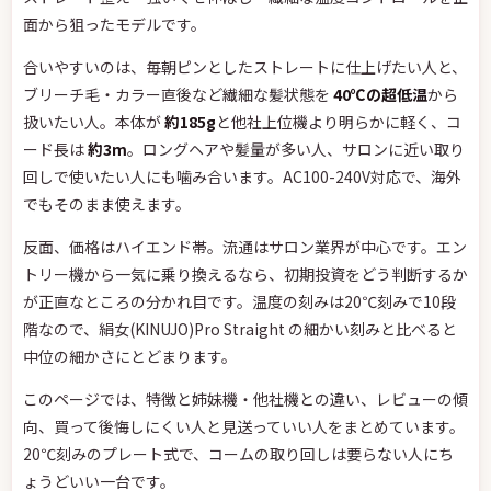
面から狙ったモデルです。
合いやすいのは、毎朝ピンとしたストレートに仕上げたい人と、
ブリーチ毛・カラー直後など繊細な髪状態を
40℃の超低温
から
扱いたい人。本体が
約185g
と他社上位機より明らかに軽く、コ
ード長は
約3m
。ロングヘアや髪量が多い人、サロンに近い取り
回しで使いたい人にも噛み合います。AC100-240V対応で、海外
でもそのまま使えます。
反面、価格はハイエンド帯。流通はサロン業界が中心です。エン
トリー機から一気に乗り換えるなら、初期投資をどう判断するか
が正直なところの分かれ目です。温度の刻みは20℃刻みで10段
階なので、絹女(KINUJO)Pro Straight の細かい刻みと比べると
中位の細かさにとどまります。
このページでは、特徴と姉妹機・他社機との違い、レビューの傾
向、買って後悔しにくい人と見送っていい人をまとめています。
20℃刻みのプレート式で、コームの取り回しは要らない人にち
ょうどいい一台です。