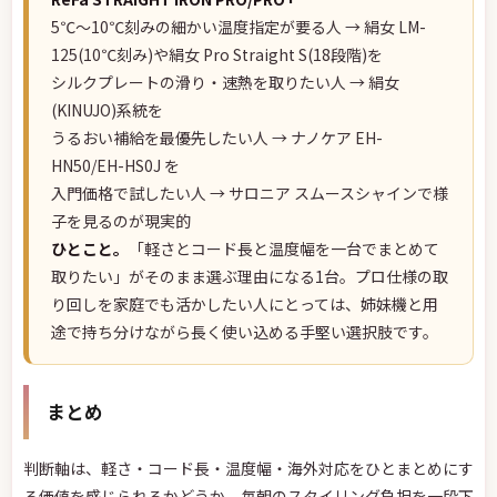
5℃〜10℃刻みの細かい温度指定が要る人 → 絹女 LM-
125(10℃刻み)や絹女 Pro Straight S(18段階)を
シルクプレートの滑り・速熱を取りたい人 → 絹女
(KINUJO)系統を
うるおい補給を最優先したい人 → ナノケア EH-
HN50/EH-HS0J を
入門価格で試したい人 → サロニア スムースシャインで様
子を見るのが現実的
ひとこと。
「軽さとコード長と温度幅を一台でまとめて
取りたい」がそのまま選ぶ理由になる1台。プロ仕様の取
り回しを家庭でも活かしたい人にとっては、姉妹機と用
途で持ち分けながら長く使い込める手堅い選択肢です。
まとめ
判断軸は、軽さ・コード長・温度幅・海外対応をひとまとめにす
る価値を感じられるかどうか。毎朝のスタイリング負担を一段下