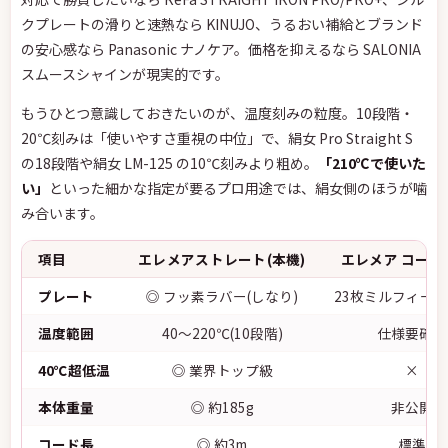
クプレートの滑りと速熱なら KINUJO、うるおい補給とブランド
の安心感なら Panasonic ナノケア。価格を抑えるなら SALONIA
スムースシャインが現実的です。
もうひとつ意識しておきたいのが、温度刻みの粒度。10段階・
20℃刻みは「使いやすさ重視の中位」で、絹女 Pro Straight S
の18段階や絹女 LM-125 の10℃刻みより粗め。
「210℃で使いた
い」
といった細かな指定が要るプロ用途では、絹女側のほうが噛
み合います。
項目
エレメアストレート(本機)
エレメア コーム(
プレート
◎ フッ素ラバー(しなり)
23枚ミルフィー
温度範囲
40〜220℃(10段階)
仕様要確認
40℃超低温
◎ 業界トップ級
×
本体重量
◎ 約185g
非公開
コード長
◎ 約3m
標準