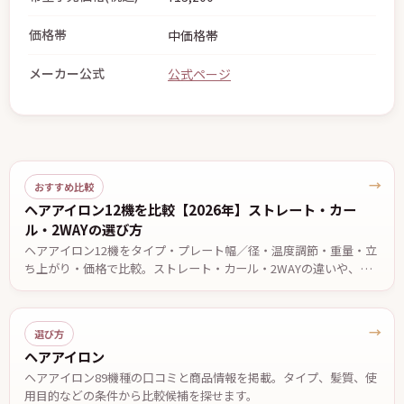
価格帯
中価格帯
メーカー公式
公式ページ
→
おすすめ比較
ヘアアイロン12機を比較【2026年】ストレート・カー
ル・2WAYの選び方
ヘアアイロン12機をタイプ・プレート幅／径・温度調節・重量・立
ち上がり・価格で比較。ストレート・カール・2WAYの違いや、前
髪・ショート・ロング・くせ毛など目的別の選び方、安全に使うた
めの注意点を解説します。価格・仕様は2026年7月13日時点。
→
選び方
ヘアアイロン
ヘアアイロン89機種の口コミと商品情報を掲載。タイプ、髪質、使
用目的などの条件から比較候補を探せます。