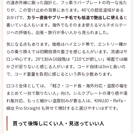
の遠赤外線に振った設計と、フッ素ラバープレートの均一な当た
りが、この受け止めの背景にあります。40℃の超低温域がある
おかげで、
カラー直後やブリーチ毛でも低温で艶出しに使える
と
書いている人もいます。海外でもそのまま使えるマルチボルテー
ジへの評価も、出張・旅行が多い人から見られました。
気になる点もあります。価格はハイエンド帯で、エントリー機か
らの乗り換えでは初期投資の重さを感じる人がいます。流通はサ
ロン中心です。20℃刻み10段階は「210℃が欲しい」場面では細
かさが足りないと感じる人がいます。コード自体は3mと長いの
で、コード重量を負担に感じるという声も少数あります。
口コミ全体としては、「軽さ・コード長・海外対応・温度の幅を
まとめて一台で取りたい人」向け。シルクプレートの滑り感や濡
れ髪対応、もっと細かい温度刻みが要る人は、KINUJO・ReFa・
絹女 Pro Straight も併せて検討すると選びやすいはずです。
買って後悔しにくい人・見送っていい人