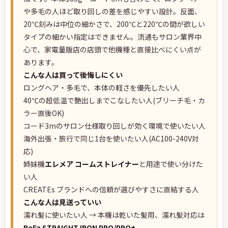
や多毛の人ほど取り回しの差を感じやすい設計。反面、
20℃刻みは中位の細かさで、200℃と220℃の間が欲しい
タイプの細かい指定はできません。流通もサロン業界中
心で、家電量販店の店頭で他機種と直接比べにくい点が
あります。
こんな人は買って後悔しにくい
ロングヘア・多毛で、本体の軽さを優先したい人
40℃の超低温で艶出しまでこなしたい人(ブリーチ毛・カ
ラー直後OK)
コード3mのサロン仕様取り回しが効く環境で使いたい人
海外出張・旅行で同じ1台を使いたい人(AC100-240V対
応)
姉妹機
エレメア コームストレイナー
と用途で使い分けた
い人
CREATEs ブランドへの信頼が選びやすさに直結する人
こんな人は見送っていい
濡れ髪に使いたい人 → 本機は乾いた髪用、濡れ髪対応は
ReFa STRAIGHT IRON PRO/PRO+