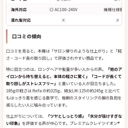
海外対応
◎ AC100-240V
機種仕様要確
濡れ髪対応
×
×
口コミの傾向
口コミを見ると、本機は「サロン帰りのような仕上がり」と「軽
さ・コード長の取り回し」で評価されやすい商品です。
特に目立つのは、ロングヘアや髪量が多い人からの声。
「他のア
イロンから持ち替えると、本体の軽さに驚く」「コードが長くて
取り回しがストレスフリー」
と書いている人が目立ちました。
185gの軽さは ReFa の約325g、絹女LM-125の約245g と比べて
もはっきり差を感じる数字で、毎朝のスタイリングの腕の負担を
減らしたい人に噛み合っています。
仕上がりについては、
「ツヤとしっとり感」「水分が抜けすぎな
い印象」
を評価する声が中心です。プレミアムクレイツイオン®