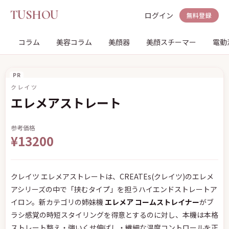
TUSHOU
ログイン
無料登録
コラム
美容コラム
美顔器
美顔スチーマー
電動
PR
クレイツ
エレメアストレート
参考価格
¥13200
クレイツ エレメアストレートは、CREATEs(クレイツ)のエレメ
アシリーズの中で「挟むタイプ」を担うハイエンドストレートア
イロン。新カテゴリの姉妹機
エレメア コームストレイナー
がブ
ラシ感覚の時短スタイリングを得意とするのに対し、本機は本格
ストレート整え・強いくせ伸ばし・繊細な温度コントロールを正