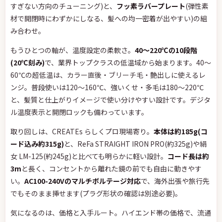
すぎない方向のチューニング)と、
フッ素ラバープレート
(弾性素
材で開閉時にわずかにしなる、髪への均一密着が出やすい)の組
み合わせ。
もうひとつの軸が、温度設定の柔軟さ。
40〜220℃の10段階
(20℃刻み)
で、業界トップクラスの低温域から始まります。40〜
60℃の超低温は、カラー直後・ブリーチ毛・艶出しに使えるレ
ンジ。普段使いは120〜160℃、強いくせ・多毛は180〜220℃
と、髪質と仕上がりイメージで使い分けやすい設計です。デジタ
ル温度表示と開閉ロックも備わっています。
取り回しは、CREATEs らしくプロ現場寄り。
本体は約185g(コ
ード込み約315g)
と、ReFa STRAIGHT IRON PRO(約325g)や絹
女 LM-125(約245g)と比べても明らかに軽い設計。
コード長は約
3m
と長く、コンセントから離れた鏡の前でも自由に動きやす
い。
AC100-240Vのマルチボルテージ対応
で、海外出張や旅行先
でもそのまま挿せます(プラグ形状の確認は別途必要)。
気になるのは、価格と入手ルート。ハイエンド帯の価格で、流通