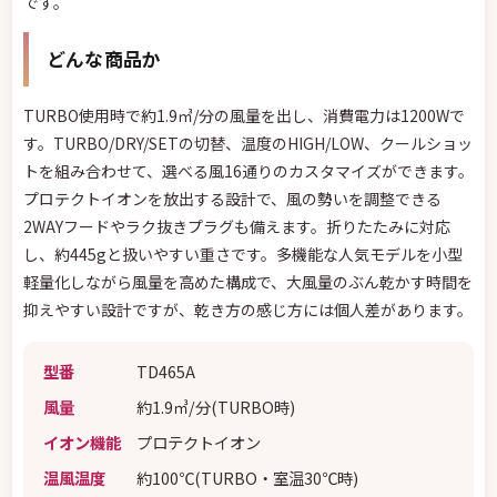
です。
どんな商品か
TURBO使用時で約1.9㎥/分の風量を出し、消費電力は1200Wで
す。TURBO/DRY/SETの切替、温度のHIGH/LOW、クールショッ
トを組み合わせて、選べる風16通りのカスタマイズができます。
プロテクトイオンを放出する設計で、風の勢いを調整できる
2WAYフードやラク抜きプラグも備えます。折りたたみに対応
し、約445gと扱いやすい重さです。多機能な人気モデルを小型
軽量化しながら風量を高めた構成で、大風量のぶん乾かす時間を
抑えやすい設計ですが、乾き方の感じ方には個人差があります。
型番
TD465A
風量
約1.9㎥/分(TURBO時)
イオン機能
プロテクトイオン
温風温度
約100℃(TURBO・室温30℃時)