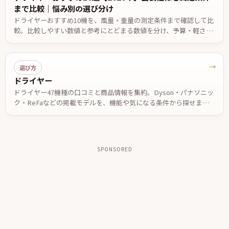
まで比較｜悩み別の選び分け
ドライヤーおすすめ10機を、風量・重量の測定条件まで確認して比
較。比較しやすい数値と参考にとどまる数値を分け、予算・軽さ・
低温設定・温度自動制御など悩み別の候補と、2台で迷ったときの
決め手を公表仕様ベースでまとめました。価格は2026年7月29日確
認。
→
選び方
ドライヤー
ドライヤー47機種の口コミと商品情報を集約。Dyson・パナソニッ
ク・ReFaなどの掲載モデルを、機能や気になる条件から探せます。
投稿された口コミやメーカー公表情報を参考に、自分に合う一台を
検討できます。
SPONSORED