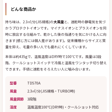
どんな商品か
持ち味は、2.3㎥/分(JIS規格)の
大風量
と、速乾時の静電気を気づ
かうプロテクトイオンです。マイナスイオンとプラスイオンを同
時に放出する仕組みで、乾かした後の指通りを気にかける人に向
きます(感じ方には個人差があります)。従来機種からサイズと質
量を抑え、毛量の多い人でも疲れにくくしています。
本体は約435gで、温風温度はDRY時で100℃です。風量は3段
階、クールショットスイッチで冷風と温風をワンタッチ切り替え
できます。手頃に速乾をそろえたい人に噛み合います。
型番
TD570A
風量
2.3㎥/分(JIS規格・TURBO時)
風量調節
3段階
温度
温風温度100℃(DRY時)・クールショット対応