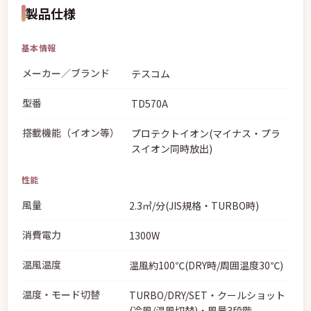
製品仕様
基本情報
メーカー／ブランド
テスコム
型番
TD570A
搭載機能（イオン等）
プロテクトイオン(マイナス・プラ
スイオン同時放出)
性能
風量
2.3㎥/分(JIS規格・TURBO時)
消費電力
1300W
温風温度
温風約100℃(DRY時/周囲温度30℃)
温度・モード切替
TURBO/DRY/SET・クールショット
(冷風/温風切替)・風量3段階