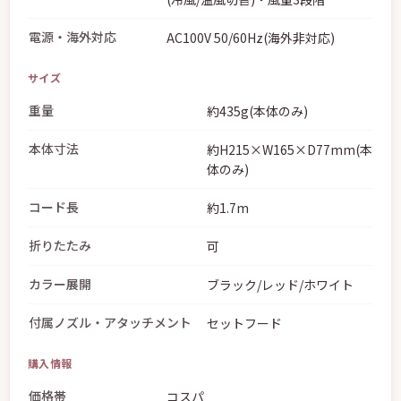
電源・海外対応
AC100V 50/60Hz(海外非対応)
サイズ
重量
約435g(本体のみ)
本体寸法
約H215×W165×D77mm(本
体のみ)
コード長
約1.7m
折りたたみ
可
カラー展開
ブラック/レッド/ホワイト
付属ノズル・アタッチメント
セットフード
購入情報
価格帯
コスパ