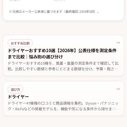
※ 仕様はメーカー公表値に基づきます（最終確認: 2026年6月）。
→
おすすめ比較
ドライヤーおすすめ10選【2026年】公表仕様を測定条件
まで比較｜悩み別の選び分け
ドライヤーおすすめ10機を、風量・重量の測定条件まで確認して比
較。比較しやすい数値と参考にとどまる数値を分け、予算・軽さ・
低温設定・温度自動制御など悩み別の候補と、2台で迷ったときの
決め手を公表仕様ベースでまとめました。価格は2026年7月29日確
認。
→
選び方
ドライヤー
ドライヤー47機種の口コミと商品情報を集約。Dyson・パナソニッ
ク・ReFaなどの掲載モデルを、機能や気になる条件から探せます。
投稿された口コミやメーカー公表情報を参考に、自分に合う一台を
検討できます。