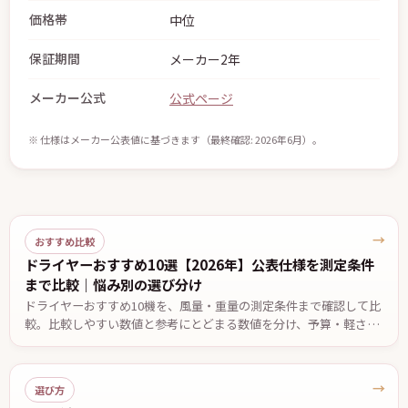
価格帯
中位
保証期間
メーカー2年
メーカー公式
公式ページ
※ 仕様はメーカー公表値に基づきます（最終確認: 2026年6月）。
→
おすすめ比較
ドライヤーおすすめ10選【2026年】公表仕様を測定条件
まで比較｜悩み別の選び分け
ドライヤーおすすめ10機を、風量・重量の測定条件まで確認して比
較。比較しやすい数値と参考にとどまる数値を分け、予算・軽さ・
低温設定・温度自動制御など悩み別の候補と、2台で迷ったときの
決め手を公表仕様ベースでまとめました。価格は2026年7月29日確
認。
→
選び方
ドライヤー