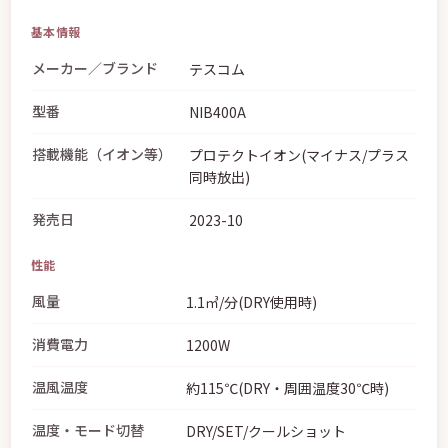
基本情報
メーカー／ブランド
テスコム
型番
NIB400A
搭載機能（イオン等）
プロテクトイオン(マイナス/プラス
同時放出)
発売日
2023-10
性能
風量
1.1㎥/分(DRY使用時)
消費電力
1200W
温風温度
約115℃(DRY・周囲温度30℃時)
温度・モード切替
DRY/SET/クールショット