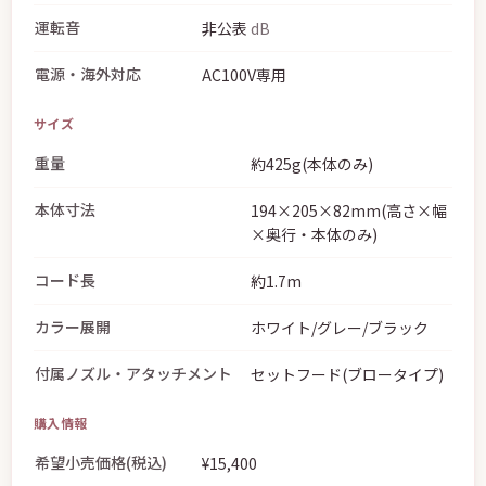
運転音
非公表
dB
電源・海外対応
AC100V専用
サイズ
重量
約425g(本体のみ)
本体寸法
194×205×82mm(高さ×幅
×奥行・本体のみ)
コード長
約1.7m
カラー展開
ホワイト/グレー/ブラック
付属ノズル・アタッチメント
セットフード(ブロータイプ)
購入情報
希望小売価格(税込)
¥15,400