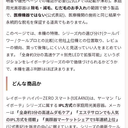
明書や販売ページでの確認が必要(公式LPでは記載が薄め)。家庭
用光美容器は
除毛・減毛、むだ毛のお手入れ
の範囲で使う製品
で、
医療機器ではない
(公式表記)、医療機関の施術と同じ結果や
永続的な脱毛を保証する道具でもありません。
このページでは、本機の特徴、シリーズ内の選び分け(クールパ
ワー / クールプロとの比較)と他社上位機との位置取り、レビュ
ーの傾向、買って後悔しにくい人と見送っていい人をまとめてい
ます。「全身約3分の高速ケア＋別売LEDで拡張可能」というポ
ジションをレイボーテシリーズの中で価値づけられるかどうか
で、本機を選ぶ判断はほぼ決まります。
どんな商品か
レイボーテ ハイパーZERO スマート(YJEA4N3)は、ヤーマン「レ
イボーテ」シリーズに属する
IPL方式
の家庭用光美容器。メーカ
ーは
「
全身約3分の高速ムダ毛ケア
」「
エステサロンでも人気
のIPL方式を搭載
」「
美顔器マーケットシェアで5年連続上位
」
(公式表記)を訴求の中心に据えています。シリーズの最新クール