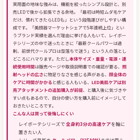
実用面の地味な強みは、機能を絞ったシンプル設計と、別
売LEDで後から拡張できる余地。「最初は時短ムダ毛ケア
だけ、慣れてきたらLEDも」という段階運びがしやすい構
成です。「美顔器マーケットシェアで5年連続上位」とい
うブランド実績を選んだ理由に挙げる人もいて、レイボー
テシリーズの中で迷ったときに「最新クールパワーは過
剰、前世代クールプロは型落ちで迷う」という人の落とし
どころにハマります。ただし
本体サイズ・重量・電源・連
続使用時間
は販売ページや取扱説明書での確認が要る、
照
射ヘッドの広さ
に物足りなさを感じる声がある、
顔全体の
ケアに時間がかかる
と感じる人もいる、
LED美肌ケアは別
売アタッチメントの追加購入が前提
、と購入後に気づきや
すい点もあるので、自分の使い方を購入前にイメージして
おきたいところです。
こんな人は買って後悔しにくい
レイボーテシリーズで
全身約3分の高速ケア
を軸に
置きたい人