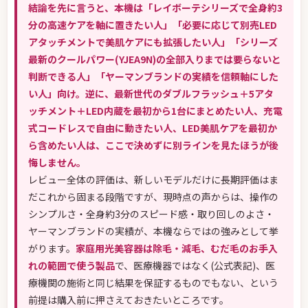
結論を先に言うと、本機は「レイボーテシリーズで全身約3
分の高速ケアを軸に置きたい人」「必要に応じて別売LED
アタッチメントで美肌ケアにも拡張したい人」「シリーズ
最新のクールパワー(YJEA9N)の全部入りまでは要らないと
判断できる人」「ヤーマンブランドの実績を信頼軸にした
い人」向け。逆に、最新世代のダブルフラッシュ＋5アタ
ッチメント＋LED内蔵を最初から1台にまとめたい人、充電
式コードレスで自由に動きたい人、LED美肌ケアを最初か
ら含めたい人は、ここで決めずに別ラインを見たほうが後
悔しません。
レビュー全体の評価は、新しいモデルだけに長期評価はま
だこれから固まる段階ですが、現時点の声からは、操作の
シンプルさ・全身約3分のスピード感・取り回しのよさ・
ヤーマンブランドの実績が、本機ならではの強みとして挙
がります。
家庭用光美容器は除毛・減毛、むだ毛のお手入
れの範囲で使う製品
で、医療機器ではなく(公式表記)、医
療機関の施術と同じ結果を保証するものでもない、という
前提は購入前に押さえておきたいところです。