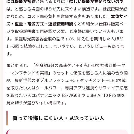
には機能が複雑
と感じるよりは「
欲しい機能が物足りないので
は
」と感じる場面のほうが先に来やすい構造です。継続使用が必
要なため、コスト面の負担を意識する声もありました。
本体サイ
ズ・重量・電源方式・連続使用時間
などの細かい仕様は販売ペー
ジや取扱説明書で再確認が必要、と冷静に書いている人もいま
す。家庭用光美容器全般の話ですが、即効性を期待した人ほど
1〜2回で結論を出してしまいやすい、というレビューもありま
す。
まとめると、「全身約3分の高速ケア＋別売LEDで拡張可能＋ヤ
ーマンブランドの実績」のセットに価値を感じる人に噛み合う商
品。最新世代のダブルフラッシュ＋5アタッチメント＋LED内蔵
を取りたい人はクールパワー、専用アプリ連携やサファイア冷感
を取りたい人はパナソニック ES-WG0B や Ulike Air10 Pro 側を
見たほうが選びやすい構図です。
買って後悔しにくい人・見送っていい人