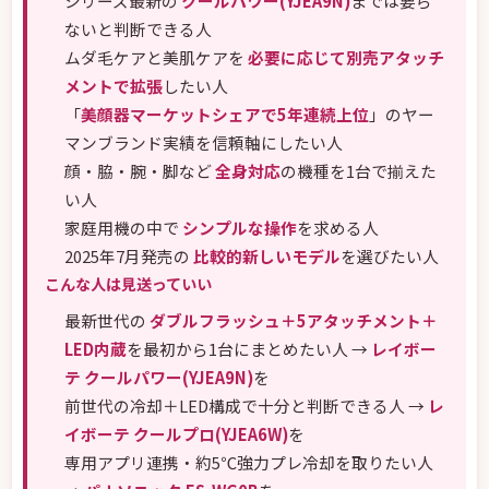
シリーズ最新の
クールパワー(YJEA9N)
までは要ら
ないと判断できる人
ムダ毛ケアと美肌ケアを
必要に応じて別売アタッチ
メントで拡張
したい人
「
美顔器マーケットシェアで5年連続上位
」のヤー
マンブランド実績を信頼軸にしたい人
顔・脇・腕・脚など
全身対応
の機種を1台で揃えた
い人
家庭用機の中で
シンプルな操作
を求める人
2025年7月発売の
比較的新しいモデル
を選びたい人
こんな人は見送っていい
最新世代の
ダブルフラッシュ＋5アタッチメント＋
LED内蔵
を最初から1台にまとめたい人 →
レイボー
テ クールパワー(YJEA9N)
を
前世代の冷却＋LED構成で十分と判断できる人 →
レ
イボーテ クールプロ(YJEA6W)
を
専用アプリ連携・約5℃強力プレ冷却を取りたい人