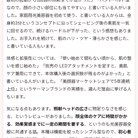
なので、顔の小さい部位にも当てやすい」と書いている人がいま
した。家庭用光美容器を初めて使う、と書いている人からは、全
身約3分というコンセプトに沿ってシェービング後の素肌を一気
に回せるので、続けるハードルが下がった、という感想もありま
した。お手入れを続けて、肌のハリ・ツヤ・滑らかさを感じた、
と書いている人もいます。
体感と拡張性については、「使い始めて間もない頃から、肌の整
いを感じ始めた」「別売の LEDアタッチメントを足すと、美肌
ケア兼用にできて、本体購入後の選択肢が残るのがよかった」と
書いている人がいました。「美顔器マーケットシェアで5年連続
上位」というヤーマンブランドの実績を、選んだ理由に挙げる人
もいます。
気になる点もあります。
照射ヘッドの広さ
に物足りなさを感じ
る、というレビューがありました。
顔全体のケアに時間がかか
る
、
効果実感までに一定の期間を要する
、というのも光美容器全
般に共通する話。本機は機能を絞ったシンプル型なので、
初心者