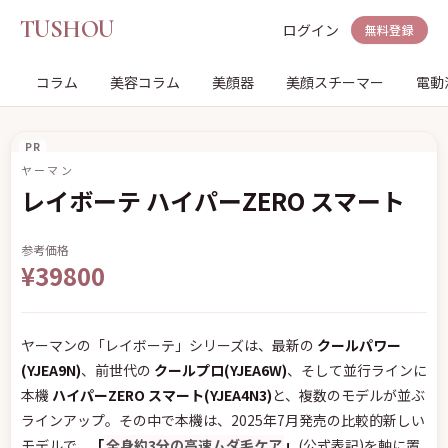
TUSHOU
ログイン
無料登録
コラム
美容コラム
美顔器
美顔スチーマー
電動
PR
ヤーマン
レイボーテ ハイパーZERO スマート
参考価格
¥39800
ヤーマンの「レイボーテ」シリーズは、最新の
クールパワー
(YJEA9N)
、前世代の
クールプロ(YJEA6W)
、そして並行ラインに
本機
ハイパーZERO スマート(YJEA4N3)
と、複数のモデルが並ぶ
ラインアップ。その中で本機は、2025年7月発売の比較的新しい
モデルで、
「
全身約3分の高速ムダ毛ケア
」
(公式表記)を軸に置