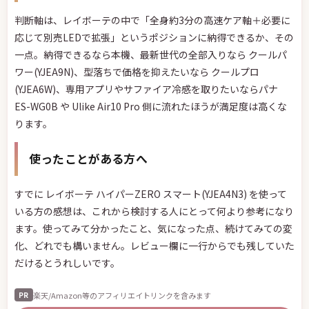
判断軸は、レイボーテの中で「全身約3分の高速ケア軸＋必要に
応じて別売LEDで拡張」というポジションに納得できるか、その
一点。納得できるなら本機、最新世代の全部入りなら クールパ
ワー(YJEA9N)、型落ちで価格を抑えたいなら クールプロ
(YJEA6W)、専用アプリやサファイア冷感を取りたいならパナ
ES-WG0B や Ulike Air10 Pro 側に流れたほうが満足度は高くな
ります。
使ったことがある方へ
すでに レイボーテ ハイパーZERO スマート(YJEA4N3) を使って
いる方の感想は、これから検討する人にとって何より参考になり
ます。使ってみて分かったこと、気になった点、続けてみての変
化、どれでも構いません。レビュー欄に一行からでも残していた
だけるとうれしいです。
楽天/Amazon等のアフィリエイトリンクを含みます
PR