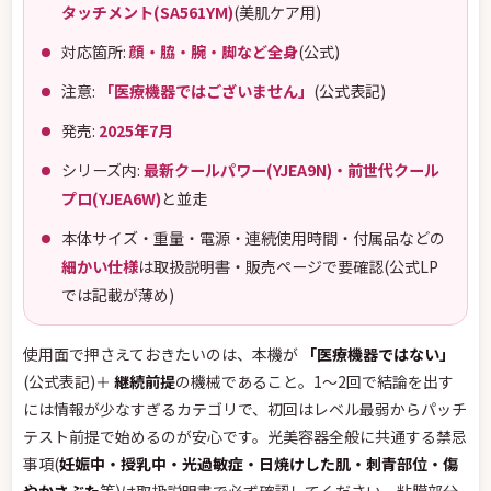
タッチメント(SA561YM)
(美肌ケア用)
対応箇所:
顔・脇・腕・脚など全身
(公式)
注意:
「医療機器ではございません」
(公式表記)
発売:
2025年7月
シリーズ内:
最新クールパワー(YJEA9N)・前世代クール
プロ(YJEA6W)
と並走
本体サイズ・重量・電源・連続使用時間・付属品などの
細かい仕様
は取扱説明書・販売ページで要確認(公式LP
では記載が薄め)
使用面で押さえておきたいのは、本機が
「医療機器ではない」
(公式表記)＋
継続前提
の機械であること。1〜2回で結論を出す
には情報が少なすぎるカテゴリで、初回はレベル最弱からパッチ
テスト前提で始めるのが安心です。光美容器全般に共通する禁忌
事項(
妊娠中・授乳中・光過敏症・日焼けした肌・刺青部位・傷