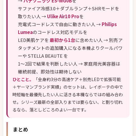
→
パナソニック ES-WG0B
を
サファイア冷感3.0＋ダブルランプ＋SHRモードを
取りたい人 →
Ulike Air10 Pro
を
充電式コードレスで自由に動きたい人 →
Philips
Lumea
のコードレス対応モデルを
LED美肌ケアを
最初から1台
に含めたい人 → 別売ア
タッチメントの追加購入になる本機よりクールパワ
ーや STELLA BEAUTE を
1〜2回で結果を判断したい人 → 家庭用光美容器は
継続前提、即効性は期待しない
ひとこと。
「全身約3分の高速ケア＋別売LEDで拡張可能
＋ヤーマンブランド実績」のセットは、レイボーテの中で
時短軸を最優先したい人に活きる本機ならではの組み合わ
せ。シリーズ最新の全部入りまでは要らない、と割り切れ
るなら、落としどころのよい一台です。
まとめ