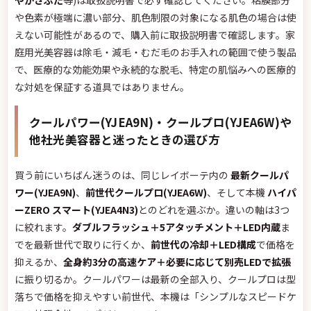
やかさぶた
等)は取扱説明書で必ず確認してください。粘膜部分
や色素が極端に濃い部分、肌色制限の対象になる肌色の場合は使
えない可能性があるので、購入前に取扱説明書で確認します。家
庭用光美容器は除毛・減毛・むだ毛のお手入れの範囲で使う製品
で、医療的な効能効果や永続的な脱毛、特定の肌悩みへの医療的
な対処を保証する道具ではありません。
クールパワー(YJEA9N)・クールプロ(YJEA6W)や
他社光美容器と迷ったときの選び方
買う前にいちばん迷うのは、同じレイボーテ内の
最新クールパ
ワー(YJEA9N)
、
前世代クールプロ(YJEA6W)
、そして本機
ハイパ
ーZERO スマート(YJEA4N3)
とのどれを選ぶか。違いの軸は3つ
に絞れます。
ダブルフラッシュ＋5アタッチメント＋LED内蔵
ま
でを最新世代で取りに行くか、
前世代の冷却＋LED構成
で価格を
抑えるか、
全身約3分の高速ケア＋必要に応じて別売LEDで拡張
に振り切るか。クールパワーは最新の全部入り、クールプロは型
落ちで価格を抑えやすい前世代、本機は「シンプルなスピードケ