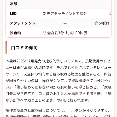
冷却
—
LED
別売アタッチメントで拡張
◎ 
アタッチメント
—
◎ 5種(ロー
独自軸
◎ 全身約3分+別売LED拡張
ダ
口コミの傾向
本機は2025年7月発売の比較的新しいモデルで、長期使用のレビ
ューはまだ蓄積中の段階です。それでも公開されているレビュー
や、シリーズ全体の傾向から読み取れる範囲を整理すると、評価
が固まりやすいのは「操作がシンプルで複数機能を使い分けやす
い」「使い始めて間もない頃から肌の整いを感じ始める」「家庭
用機ながら自宅でサロン級のお手入れを再現できる満足感」「細
かい部位への取り回しのよさ」の4点に絞られます。
操作の簡単さと取り回しについては、「ボタンが分かりやすく、
最初の起動から1回目の照射までが短かった」「ハンドヘルド型