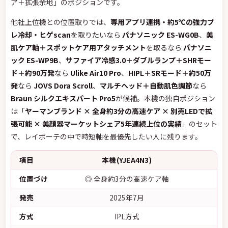
ア＋拡張余地」のポジションです。
他社上位機との位置取りでは、
専用アプリ連携・約5℃の強力プ
レ冷却・ヒゲscan
を取りたいなら
パナソニック ES-WG0B
、
美
肌ケア軸＋スポットケア用アタッチメント
を取るなら
パナソニ
ック ES-WP9B
、
サファイア冷感3.0＋ダブルランプ＋SHRモー
ド＋約90万発
なら
Ulike Air10 Pro
、
HIPL＋SRモード＋約50万
発
なら
JOVS Dora Scroll
、
マルチヘッド＋自動肌色調節
なら
Braun シルクエキスパート Pro5
が候補。本機の独自ポジション
は「
ヤーマンブランド × 全身約3分の高速ケア × 別売LEDで拡
張可能 × 美顔器マーケットシェア5年連続上位の実績
」のセット
で、レイボーテの中で時短軸を最優先したい人に残ります。
項目
本機(YJEA4N3)
位置づけ
◎ 全身約3分の高速ケア軸
発売
2025年7月
方式
IPL方式