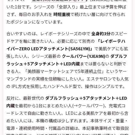
いた1台です。シリーズの「全部入り」最上位までは予算を伸ば
さず、毎日のお手入れを
時短重視
で続けたい層に向けて作られ
たポジションになっています。
合いやすいのは、レイボーテシリーズの中で
全身約3分
のスピー
ドケアを軸に置きたい人、必要に応じて別売の
「レイボーテハ
イパーZERO LEDアタッチメント(SA561YM)」
で美肌ケアにも拡
張したい人、シリーズ最新の
クールパワー(YJEA9N)
の
ダブルフ
ラッシュ＋5アタッチメント＋LED内蔵
までは要らないと判断で
きる人、「美顔器マーケットシェアで5年連続上位」というヤー
マンブランドの実績を信頼軸にしたい人。エステサロンでも人気
の IPL方式を採用したハンドヘルド型で、操作はシンプルです。
反対に、最新世代の
ダブルフラッシュ＋5アタッチメント＋LED
内蔵
を最初から1台にまとめたい人(→クールパワー)、充電式コ
ードレスで自由に動きたい人、LEDによる美肌ケアを最初から含
めたい人には、本機の構成は少しずれます。本体サイズ・重量・
電源・連続使用時間・付属品の詳細は、本記事執筆時点で取扱説