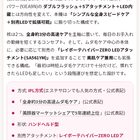
パワー(YJEA9N)の
ダブルフラッシュ＋5アタッチメント＋LED内
蔵
とは方向性を変えて、本機は
「シンプルな全身スピードケア
＋別売LEDで拡張可能」
に振り切った構成です。
核は2つ。
全身約3分の高速ケア
を主軸に置いて、毎日のお手入れ
の動線を短くするコンセプト。そして、ムダ毛ケア中心の本体
に、必要に応じて別売の
「レイボーテハイパーZERO LEDアタッ
チメント(SA561YM)」
を追加することで
美肌ケア兼用
にも拡張
できる構成。「最初は時短ムダ毛ケアだけで十分だけど、慣れて
きたらLEDも足したい」という段階運びを想定した設計です。
方式:
IPL方式
(エステサロンでも人気の方式・公式表記)
「
全身約3分の高速ムダ毛ケア
」(公式表記)
「
美顔器マーケットシェアで5年連続上位
」(公式表記)
形状:
ハンドヘルド型
別売アタッチメント:
レイボーテハイパーZERO LEDア