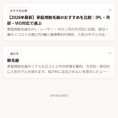
→
おすすめ比較
【2026年最新】家庭用脱毛器のおすすめを比較｜IPL・冷
却・VIO対応で選ぶ
家庭用脱毛器をIPL・レーザー・サロン式の方式別に比較。部位×
痛み×コストの選び方3軸と価格帯別の傾向、人気10モデルの比較
を編集部がまとめました。効果の感じ方には個人差があります。
→
選び方
脱毛器
家庭用脱毛器のリアルな口コミと中立評価を集約。方式別・部位別
に人気モデルを探せます。紹介料に左右されない本音のレビュー
で、自分に合う一台を選べます。
SPONSORED