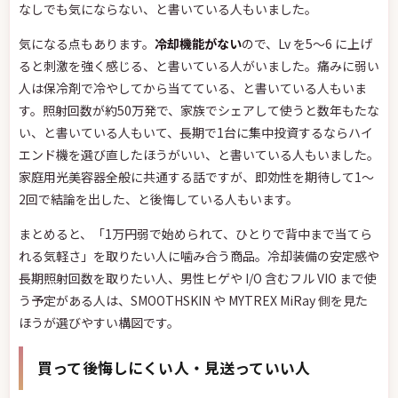
なしでも気にならない、と書いている人もいました。
気になる点もあります。
冷却機能がない
ので、Lv を5〜6 に上げ
ると刺激を強く感じる、と書いている人がいました。痛みに弱い
人は保冷剤で冷やしてから当てている、と書いている人もいま
す。照射回数が約50万発で、家族でシェアして使うと数年もたな
い、と書いている人もいて、長期で1台に集中投資するならハイ
エンド機を選び直したほうがいい、と書いている人もいました。
家庭用光美容器全般に共通する話ですが、即効性を期待して1〜
2回で結論を出した、と後悔している人もいます。
まとめると、「1万円弱で始められて、ひとりで背中まで当てら
れる気軽さ」を取りたい人に噛み合う商品。冷却装備の安定感や
長期照射回数を取りたい人、男性ヒゲや I/O 含むフル VIO まで使
う予定がある人は、SMOOTHSKIN や MYTREX MiRay 側を見た
ほうが選びやすい構図です。
買って後悔しにくい人・見送っていい人