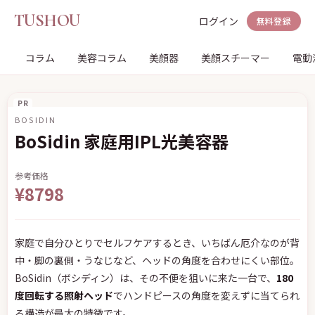
TUSHOU
ログイン
無料登録
コラム
美容コラム
美顔器
美顔スチーマー
電動
PR
BOSIDIN
BoSidin 家庭用IPL光美容器
参考価格
¥8798
家庭で自分ひとりでセルフケアするとき、いちばん厄介なのが背
中・脚の裏側・うなじなど、ヘッドの角度を合わせにくい部位。
BoSidin（ボシディン）は、その不便を狙いに来た一台で、
180
度回転する照射ヘッド
でハンドピースの角度を変えずに当てられ
る構造が最大の特徴です。