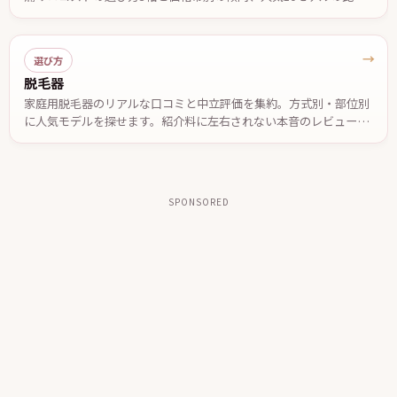
を編集部がまとめました。効果の感じ方には個人差があります。
→
選び方
脱毛器
家庭用脱毛器のリアルな口コミと中立評価を集約。方式別・部位別
に人気モデルを探せます。紹介料に左右されない本音のレビュー
で、自分に合う一台を選べます。
SPONSORED