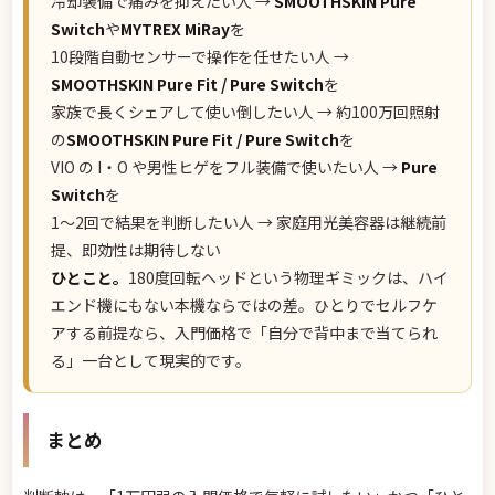
冷却装備で痛みを抑えたい人 →
SMOOTHSKIN Pure
Switch
や
MYTREX MiRay
を
10段階自動センサーで操作を任せたい人 →
SMOOTHSKIN Pure Fit / Pure Switch
を
家族で長くシェアして使い倒したい人 → 約100万回照射
の
SMOOTHSKIN Pure Fit / Pure Switch
を
VIO の I・O や男性ヒゲをフル装備で使いたい人 →
Pure
Switch
を
1〜2回で結果を判断したい人 → 家庭用光美容器は継続前
提、即効性は期待しない
ひとこと。
180度回転ヘッドという物理ギミックは、ハイ
エンド機にもない本機ならではの差。ひとりでセルフケ
アする前提なら、入門価格で「自分で背中まで当てられ
る」一台として現実的です。
まとめ