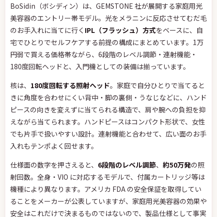
BoSidin（ボシディン）は、GEMSTONE 社が展開する家庭用光
美容器のエントリー帯モデル。光をメラニンに反応させてむだ毛
のお手入れに当てに行く
IPL（フラッシュ）方式
をベースに、自
宅でひとりでセルフケアする前提の構成にまとめています。1万
円弱で買える価格帯ながら、6段階のレベル調節・連射機能・
180度回転ヘッドと、入門機としての装備は揃っています。
核は、
180度回転する照射ヘッド
。家庭で自分ひとりで当てると
きに角度を合わせにくい背中・脚の裏側・うなじなどに、ハンド
ピースの向きを変えずに当てられる構造で、肩や腕への負担を抑
えながら当てられます。ハンドピースはコンパクト形状で、女性
でも片手で扱いやすい設計。連射機能と合わせて、広い面のお手
入れもテンポよく回せます。
仕様面の数字を押さえると、
6段階のレベル調節
、
約50万発
の照
射回数。全身・VIO に対応するモデルで、付属カートリッジ等は
機種により異なります。アメリカ FDA の安全保証を取得してい
ることをメーカーが公表していますが、家庭用光美容器の効果や
安全はこれだけで決まるものではないので、製品仕様として事実