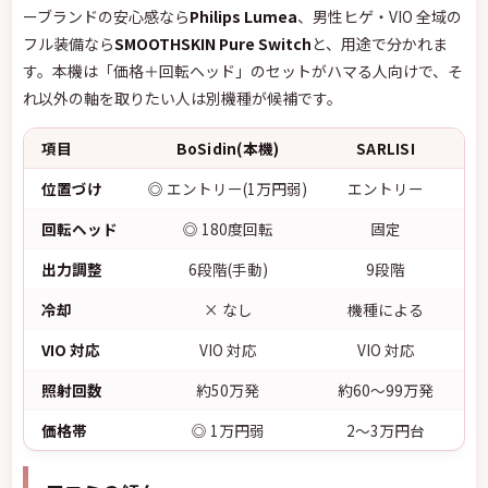
ーブランドの安心感なら
Philips Lumea
、男性ヒゲ・VIO 全域の
フル装備なら
SMOOTHSKIN Pure Switch
と、用途で分かれま
す。本機は「価格＋回転ヘッド」のセットがハマる人向けで、そ
れ以外の軸を取りたい人は別機種が候補です。
項目
BoSidin(本機)
SARLISI
SM
位置づけ
◎ エントリー(1万円弱)
エントリー
回転ヘッド
◎ 180度回転
固定
出力調整
6段階(手動)
9段階
冷却
× なし
機種による
VIO 対応
VIO 対応
VIO 対応
照射回数
約50万発
約60〜99万発
価格帯
◎ 1万円弱
2〜3万円台