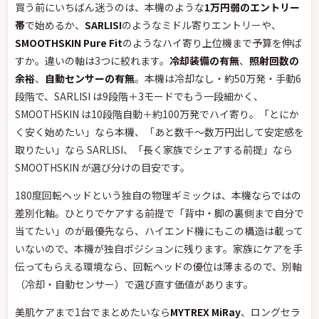
買う前にいちばん迷うのは、本機のような
1万円弱のエントリー
帯
で始めるか、
SARLISI
のようなミドル寄りエントリーや、
SMOOTHSKIN Pure Fit
のようなハイ寄り上位機まで予算を伸ば
すか。違いの軸は3つに絞れます。
冷却装備の有無
、
照射回数の
余裕
、
自動センサーの有無
。本機は冷却なし・約50万発・手動6
段階で、SARLISI は9段階＋3モードでもう一段細かく、
SMOOTHSKIN は10段階自動＋約100万発でハイ寄り。「とにか
く安く始めたい」なら本機、「あと数千〜数万円出して安定感を
取りたい」なら SARLISI、「長く家族でシェアする前提」なら
SMOOTHSKIN が選び分けの目安です。
180度回転ヘッドという独自の物理ギミックは、本機ならではの
差別化軸。ひとりでケアする前提で「背中・脚の裏側まで自分で
当てたい」のが最優先なら、ハイエンド機にもこの構造は載って
いないので、本機が独自ポジションに残ります。家族にケアを手
伝ってもらえる環境なら、回転ヘッドの優位は薄まるので、別軸
（冷却・自動センサー）で選び直す価値があります。
美肌ケアまで1台でまとめたいなら
MYTREX MiRay
、ロングセラ