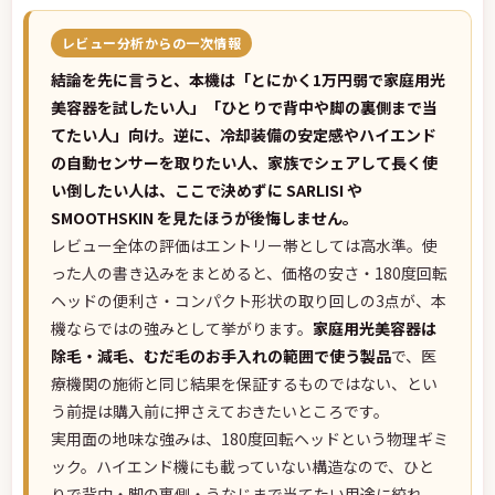
レビュー分析からの一次情報
結論を先に言うと、本機は「とにかく1万円弱で家庭用光
美容器を試したい人」「ひとりで背中や脚の裏側まで当
てたい人」向け。逆に、冷却装備の安定感やハイエンド
の自動センサーを取りたい人、家族でシェアして長く使
い倒したい人は、ここで決めずに SARLISI や
SMOOTHSKIN を見たほうが後悔しません。
レビュー全体の評価はエントリー帯としては高水準。使
った人の書き込みをまとめると、価格の安さ・180度回転
ヘッドの便利さ・コンパクト形状の取り回しの3点が、本
機ならではの強みとして挙がります。
家庭用光美容器は
除毛・減毛、むだ毛のお手入れの範囲で使う製品
で、医
療機関の施術と同じ結果を保証するものではない、とい
う前提は購入前に押さえておきたいところです。
実用面の地味な強みは、180度回転ヘッドという物理ギミ
ック。ハイエンド機にも載っていない構造なので、ひと
りで背中・脚の裏側・うなじまで当てたい用途に絞れ