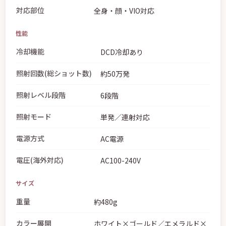
対応部位
全身・顔・VIO対応
性能
冷却機能
DCD冷却あり
照射回数(総ショット数)
約50万発
照射レベル段階
6段階
照射モード
単発／連射対応
電源方式
AC電源
電圧(海外対応)
AC100-240V
サイズ
重量
約480g
カラー展開
ホワイト×ゴールド／エメラルド×