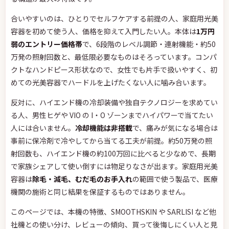
合いやすいのは、ひとりでセルフケアする前提の人、家庭用光美
容器を初めて使う人、価格を抑えて入門したい人。本体は
1万円
弱のエントリー価格帯
で、6段階のレベル調節・連射機能・約50
万発の照射回数と、最低限必要なものはそろっています。コンパ
クトなハンドピース形状なので、女性でも片手で扱いやすく、初
めての光美容器でハードルを上げたくない人に噛み合います。
反対に、ハイエンド機の冷却装備や独自テクノロジーを求めてい
る人、男性ヒゲや VIO の I・O ゾーンまでハイパワーで当てたい
人には合いません。
冷却機能は非搭載
で、痛みが気になる場合は
事前に保冷剤で冷やしてから当てる工夫が前提。約50万発の照
射回数も、ハイエンド機の約100万回に比べると少なめで、長期
で家族シェアして使い倒すには物足りなさが出ます。家庭用光美
容器は
除毛・減毛、むだ毛のお手入れ
の範囲で使う製品で、医療
機関の施術と同じ結果を保証するものではありません。
このページでは、本機の特徴、SMOOTHSKIN や SARLISI など他
社機との使い分け、レビューの傾向、買って後悔しにくい人と見