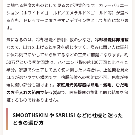
に触れる程度のものとして見るのが現実的です。カラーバリエー
ション（ホワイト×ゴールド／エメラルド×ゴールド等）が選べ
る点も、ドレッサーに置きやすいデザイン性として加点になりま
す。
気になるのは、冷却機能と照射回数の少なさ。
冷却機能は非搭載
なので、出力を上げると刺激を感じやすく、痛みに弱い人は事前
に保冷剤で冷やしてから当てるなどの工夫が前提になります。約
50万発という照射回数は、ハイエンド機の約100万回と比べると
半分。家族でシェアして長く使い倒したい場合は、上位機を見た
ほうが選びやすい構図です。粘膜部位への照射は不可、色素が極
端に濃い部分も避けます。
家庭用光美容器は除毛・減毛、むだ毛
のお手入れの範囲で使う製品
で、医療機関の施術と同じ結果を保
証するものではありません。
SMOOTHSKIN や SARLISI など他社機と迷った
ときの選び方