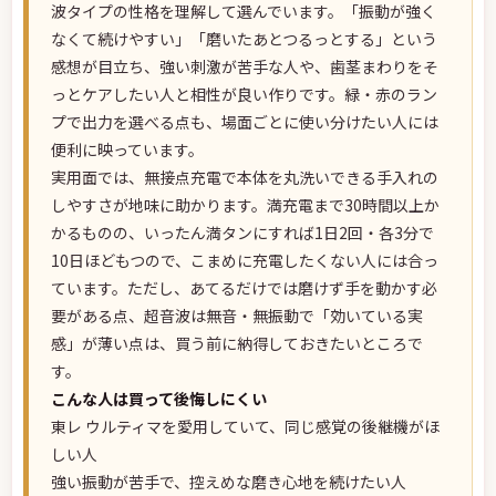
波タイプの性格を理解して選んでいます。「振動が強く
なくて続けやすい」「磨いたあとつるっとする」という
感想が目立ち、強い刺激が苦手な人や、歯茎まわりをそ
っとケアしたい人と相性が良い作りです。緑・赤のラン
プで出力を選べる点も、場面ごとに使い分けたい人には
便利に映っています。
実用面では、無接点充電で本体を丸洗いできる手入れの
しやすさが地味に助かります。満充電まで30時間以上か
かるものの、いったん満タンにすれば1日2回・各3分で
10日ほどもつので、こまめに充電したくない人には合っ
ています。ただし、あてるだけでは磨けず手を動かす必
要がある点、超音波は無音・無振動で「効いている実
感」が薄い点は、買う前に納得しておきたいところで
す。
こんな人は買って後悔しにくい
東レ ウルティマを愛用していて、同じ感覚の後継機がほ
しい人
強い振動が苦手で、控えめな磨き心地を続けたい人