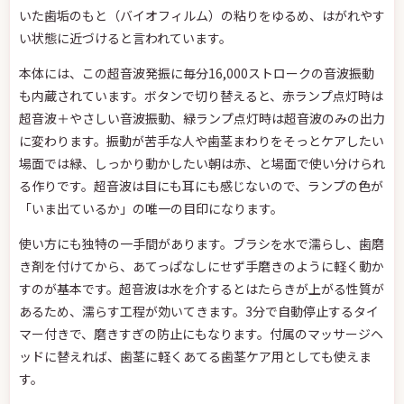
いた歯垢のもと（バイオフィルム）の粘りをゆるめ、はがれやす
い状態に近づけると言われています。
本体には、この超音波発振に毎分16,000ストロークの音波振動
も内蔵されています。ボタンで切り替えると、赤ランプ点灯時は
超音波＋やさしい音波振動、緑ランプ点灯時は超音波のみの出力
に変わります。振動が苦手な人や歯茎まわりをそっとケアしたい
場面では緑、しっかり動かしたい朝は赤、と場面で使い分けられ
る作りです。超音波は目にも耳にも感じないので、ランプの色が
「いま出ているか」の唯一の目印になります。
使い方にも独特の一手間があります。ブラシを水で濡らし、歯磨
き剤を付けてから、あてっぱなしにせず手磨きのように軽く動か
すのが基本です。超音波は水を介するとはたらきが上がる性質が
あるため、濡らす工程が効いてきます。3分で自動停止するタイ
マー付きで、磨きすぎの防止にもなります。付属のマッサージヘ
ッドに替えれば、歯茎に軽くあてる歯茎ケア用としても使えま
す。