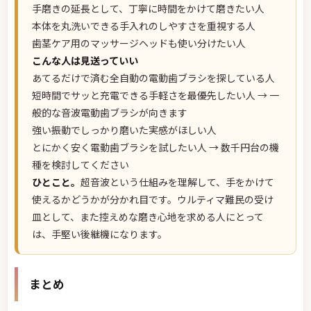
手磨きの延長として、丁寧に時間をかけて磨きたい人
本体を丸洗いできる手入れのしやすさを重視する人
歯茎ケア用のマッサージヘッドも使い分けたい人
こんな人は見送っていい
あてるだけで済む全自動の電動歯ブラシを探している人
短時間でサッと充電できる手軽さを最優先したい人 → 一
般的な音波電動歯ブラシが向きます
強い振動でしっかり磨いた実感がほしい人
とにかく安く電動歯ブラシを試したい人 → 数千円台の機
種を検討してください
ひとこと。
超音波という仕組みを理解して、手をかけて
使えるかどうかが分かれ目です。ウルティマ難民の受け
皿として、また控えめな磨き心地を求める人にとって
は、手堅い後継機になります。
まとめ