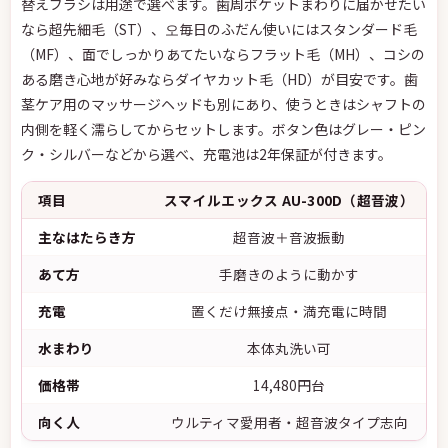
替えブラシは用途で選べます。歯周ポケットまわりに届かせたい
なら超先細毛（ST）、오毎日のふだん使いにはスタンダード毛
（MF）、面でしっかりあてたいならフラット毛（MH）、コシの
ある磨き心地が好みならダイヤカット毛（HD）が目安です。歯
茎ケア用のマッサージヘッドも別にあり、使うときはシャフトの
内側を軽く濡らしてからセットします。ボタン色はグレー・ピン
ク・シルバーなどから選べ、充電池は2年保証が付きます。
項目
スマイルエックス AU-300D（超音波）
主なはたらき方
超音波＋音波振動
あて方
手磨きのように動かす
充電
置くだけ無接点・満充電に時間
水まわり
本体丸洗い可
価格帯
14,480円台
向く人
ウルティマ愛用者・超音波タイプ志向