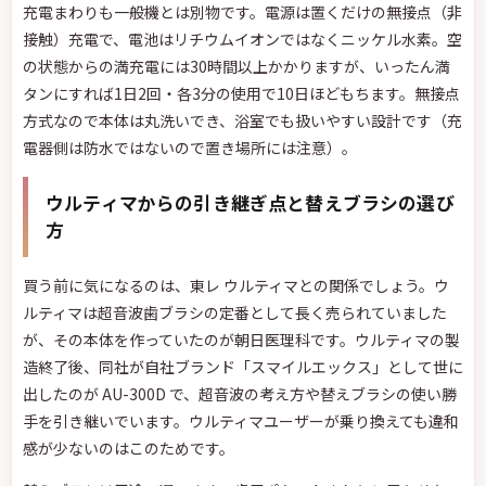
充電まわりも一般機とは別物です。電源は置くだけの無接点（非
接触）充電で、電池はリチウムイオンではなくニッケル水素。空
の状態からの満充電には30時間以上かかりますが、いったん満
タンにすれば1日2回・各3分の使用で10日ほどもちます。無接点
方式なので本体は丸洗いでき、浴室でも扱いやすい設計です（充
電器側は防水ではないので置き場所には注意）。
ウルティマからの引き継ぎ点と替えブラシの選び
方
買う前に気になるのは、東レ ウルティマとの関係でしょう。ウ
ルティマは超音波歯ブラシの定番として長く売られていました
が、その本体を作っていたのが朝日医理科です。ウルティマの製
造終了後、同社が自社ブランド「スマイルエックス」として世に
出したのが AU-300D で、超音波の考え方や替えブラシの使い勝
手を引き継いでいます。ウルティマユーザーが乗り換えても違和
感が少ないのはこのためです。