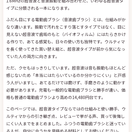
1.6MHzの超音波と音波振動を組み合わせた、いわゆる超音波タ
イプに分類される一本になります。
ふだん目にする電動歯ブラシ（音波歯ブラシ）とは、仕組みがか
なり違います。振動で汚れをこすり落とすタイプではなく、目に
見えない超音波で歯垢のもと（バイオフィルム）にはたらきかけ
る作りで、あてる感覚も、日々の使い方も独特です。ウルティマ
を長く使ってきた買い替え組と、超音波タイプが前から気になっ
ていた人の両方に向きます。
ただ、クセもはっきりしています。超音波は音も振動もほとんど
感じないため「本当にはたらいているのか分かりにくい」と戸惑
う人がいますし、あてるだけでは磨けず、手磨きのように動かす
必要があります。充電も一般的な電動歯ブラシと勝手が違い、価
格も普通の電動歯ブラシより高めの14,480円台です。
このページでは、超音波タイプならではの仕組みと使い勝手、ウ
ルティマからの引き継ぎ点、レビューで挙がる声、買って後悔し
にくい人までをまとめました。ふつうの電動歯ブラシと迷ってい
る人が、自分に合うかを見極める材料としてお使いください。