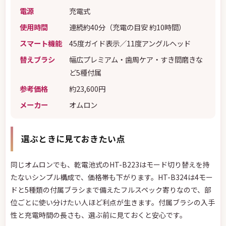
電源
充電式
使用時間
連続約40分（充電の目安 約10時間）
スマート機能
45度ガイド表示／11度アングルヘッド
替えブラシ
幅広プレミアム・歯周ケア・すき間磨きな
ど5種付属
参考価格
約23,600円
メーカー
オムロン
選ぶときに見ておきたい点
同じオムロンでも、乾電池式のHT-B223はモード切り替えを持
たないシンプル構成で、価格帯も下がります。HT-B324は4モー
ドと5種類の付属ブラシまで備えたフルスペック寄りなので、部
位ごとに使い分けたい人ほど利点が生きます。付属ブラシの入手
性と充電時間の長さも、選ぶ前に見ておくと安心です。