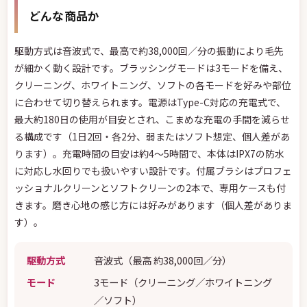
どんな商品か
駆動方式は音波式で、最高で約38,000回／分の振動により毛先
が細かく動く設計です。ブラッシングモードは3モードを備え、
クリーニング、ホワイトニング、ソフトの各モードを好みや部位
に合わせて切り替えられます。電源はType-C対応の充電式で、
最大約180日の使用が目安とされ、こまめな充電の手間を減らせ
る構成です（1日2回・各2分、弱またはソフト想定、個人差があ
ります）。充電時間の目安は約4〜5時間で、本体はIPX7の防水
に対応し水回りでも扱いやすい設計です。付属ブラシはプロフェ
ッショナルクリーンとソフトクリーンの2本で、専用ケースも付
きます。磨き心地の感じ方には好みがあります（個人差がありま
す）。
駆動方式
音波式（最高 約38,000回／分）
モード
3モード（クリーニング／ホワイトニング
／ソフト）