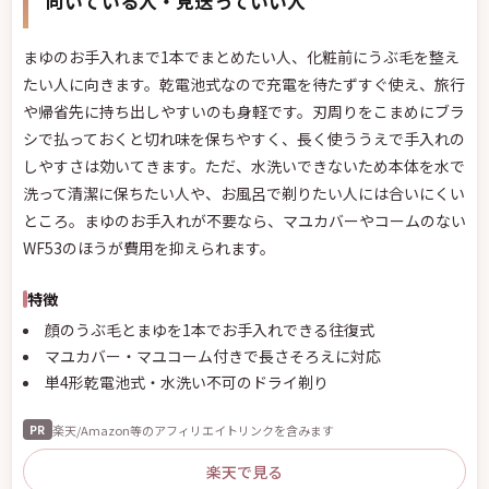
向いている人・見送っていい人
まゆのお手入れまで1本でまとめたい人、化粧前にうぶ毛を整え
たい人に向きます。乾電池式なので充電を待たずすぐ使え、旅行
や帰省先に持ち出しやすいのも身軽です。刃周りをこまめにブラ
シで払っておくと切れ味を保ちやすく、長く使ううえで手入れの
しやすさは効いてきます。ただ、水洗いできないため本体を水で
洗って清潔に保ちたい人や、お風呂で剃りたい人には合いにくい
ところ。まゆのお手入れが不要なら、マユカバーやコームのない
WF53のほうが費用を抑えられます。
特徴
顔のうぶ毛とまゆを1本でお手入れできる往復式
マユカバー・マユコーム付きで長さそろえに対応
単4形乾電池式・水洗い不可のドライ剃り
楽天/Amazon等のアフィリエイトリンクを含みます
PR
楽天で見る