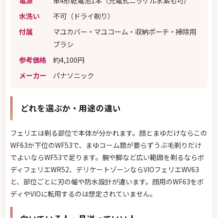
電源
単4形乾電池1本（充電式ニッケル水素も可）
水洗い
不可（ドライ剃り）
付属
マユカバー・マユコーム・収納ポーチ・掃除用
ブラシ
参考価格
約4,100円
メーカー
パナソニック
どれを選ぶか・用途の違い
フェリエは剃る部位で本体が分かれます。顔とまゆだけならこの
WF63か下位のWF53で、まゆコーム類が要らずうぶ毛剃りだけ
でよいならWF53で足ります。腕や脚など広い範囲を剃るならボ
ディフェリエWR52、デリケートゾーンならVIOフェリエWV63
と、部位ごとに刃の幅や防水設計が違います。顔用のWF63をボ
ディやVIOに転用するのは想定されていません。