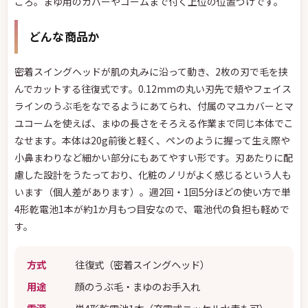
ころ。まゆ用のカバーやコームまで付く上位の位置づけです。
どんな商品か
密着スイングヘッドが肌の丸みに沿って動き、2枚の刃で毛を挟
んでカットする往復式です。0.12mmの丸い刃先で頬やフェイス
ラインのうぶ毛をなでるようにあてられ、付属のマユカバーとマ
ユコームを使えば、まゆの長さをそろえる作業まで同じ本体でこ
なせます。本体は20g前後と軽く、ペンのように握って生え際や
小鼻まわりなど細かい部分にもあてやすい形です。刃あたりに配
慮した設計をうたっており、化粧のノリがよく感じるという人も
います（個人差があります）。週2回・1回5分ほどの使い方で単
4形乾電池1本が約1か月もつ目安なので、電池代の負担も軽めで
す。
方式
往復式（密着スイングヘッド）
用途
顔のうぶ毛・まゆのお手入れ