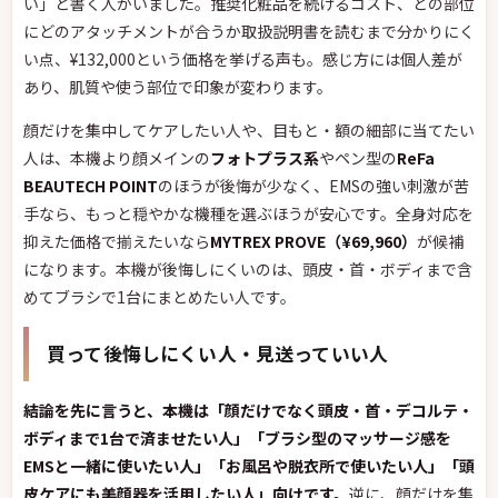
い」と書く人がいました。推奨化粧品を続けるコスト、どの部位
にどのアタッチメントが合うか取扱説明書を読むまで分かりにく
い点、¥132,000という価格を挙げる声も。感じ方には個人差が
あり、肌質や使う部位で印象が変わります。
顔だけを集中してケアしたい人や、目もと・額の細部に当てたい
人は、本機より顔メインの
フォトプラス系
やペン型の
ReFa
BEAUTECH POINT
のほうが後悔が少なく、EMSの強い刺激が苦
手なら、もっと穏やかな機種を選ぶほうが安心です。全身対応を
抑えた価格で揃えたいなら
MYTREX PROVE（¥69,960）
が候補
になります。本機が後悔しにくいのは、頭皮・首・ボディまで含
めてブラシで1台にまとめたい人です。
買って後悔しにくい人・見送っていい人
結論を先に言うと、本機は「顔だけでなく頭皮・首・デコルテ・
ボディまで1台で済ませたい人」「ブラシ型のマッサージ感を
EMSと一緒に使いたい人」「お風呂や脱衣所で使いたい人」「頭
皮ケアにも美顔器を活用したい人」向けです。
逆に、顔だけを集