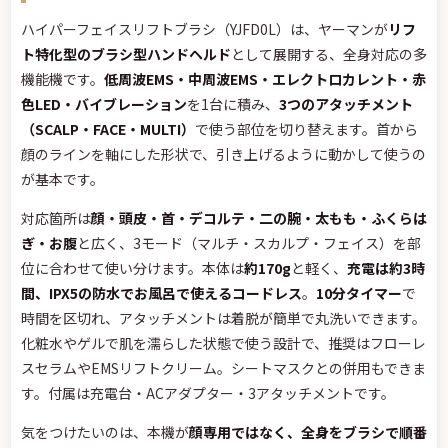
ハイパーフェイスリフトブラシ（YJFD0L）は、ヤーマンが
リフ
ト特化型のブラシ型ハンドヘルド
として展開する、全身対応の多
機能機です。
低周波EMS・中周波EMS・エレクトロカレント・赤
色LED・バイブレーション
を1台に積み、
3つのアタッチメント
（SCALP・FACE・MULTI）
で使う部位を切り替えます。首から
顔のラインを軸にした形状で、引き上げるように動かして使うの
が基本です。
対応箇所は
顔・頭皮・首・デコルテ・二の腕・太もも・ふくらは
ぎ・お腹
と広く、3モード（マルチ・スカルプ・フェイス）を部
位に合わせて使い分けます。本体は
約170g
と軽く、
充電は約3時
間、IPX5の防水でお風呂で使えるコードレス
。
10分タイマー
で
時間を区切れ、アタッチメントは着脱が簡単で丸洗いできます。
化粧水やゲルで肌を濡らした状態で使う設計で、推奨はフローレ
スセラムやEMSリフトクリーム。シートマスクとの併用もできま
す。付属は充電台・ACアダプター・3アタッチメントです。
気をつけたいのは、本機が
顔専用ではなく、全身をブラシで順番