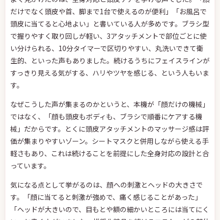
だけでなく頭皮や首、脚まで1台で使えるのが便利」「お風呂で
頭皮に当てると心地よい」と書いている人が多めです。ブラシ型
で握りやすく取り回しが軽い、3アタッチメントで部位ごとに使
い分けられる、10分タイマーで区切りやすい、丸洗いできて衛
生的、といった声もありました。続けるうちにフェイスラインが
すっきり見える気がする、ハリやツヤを感じる、という人もいま
す。
なぜこうした声が集まるのかというと、本機が「顔だけの機械」
ではなく、「顔も頭皮もボディも、ブラシで順番にケアする機
械」だからです。とくに頭皮アタッチメントのマッサージ感は評
価が集まりやすいゾーン。シートマスクと併用しながら使える手
軽さもあり、これは続けることを前提にした全身対応の設計と合
っています。
気になる点として挙がるのは、顔への刺激とヘッドの大きさで
す。「顔に当てると刺激が強めで、痛く感じることがあった」
「ヘッドが大きいので、目もとや額の細かいところには当てにく