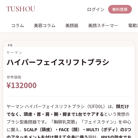
TUSHOU
ログイン
無料登録
コラム
美容コラム
美顔器
美顔スチーマー
電動
PR
ヤーマン
ハイパーフェイスリフトブラシ
参考価格
¥132000
ヤーマン ハイパーフェイスリフトブラシ（YJFD0L）は、
顔だけ
でなく、頭皮・首・肩・腕・脚まで1台でケアする
という発想の
ブラシ型美顔器です。「胸鎖乳突筋」「フェイスライン」を中心
に据え、
SCALP（頭皮）・FACE（顔）・MULTI（ボディ）の3つ
のアタッチメントを付け替えて全身に使う
設計。
IPX5の防水でお