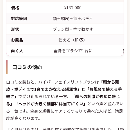
価格
¥132,000
対応範囲
顔＋頭皮＋首＋ボディ
形状
ブラシ型・手で動かす
お風呂
使える（IPX5）
向く人
全身をブラシで1台に
顔
口コミの傾向
口コミを読むと、ハイパーフェイスリフトブラシは
「顔から頭
皮・ボディまで1台でまかなえる網羅性」と「お風呂で使える手
軽さ」
で受け止められている一方、
「顔への刺激が強めに感じ
る」「ヘッドが大きく細部には当てにくい」
という声と並んでい
る一台です。全身を順番にケアするつもりで選べた人ほど、満足
度が高くなります。
よく見かけたのは、全身対応と頭皮ケアを挙げる声でした。「顔