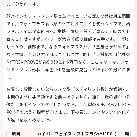
まず分かれます。
顔メインのフォトプラス系と並べると、いちばんの差は対応範囲
です。フォトプラス系は顔のケアに多モードを使うタイプで、頭
皮やボディは守備範囲外。本機は頭皮・首・デコルテ・脚まで1
台でこなせますが、ヘッドが大きく顔の細部は苦手です。「顔を
しっかり、細部まで」ならフォトプラス系、「全身をまとめて」
なら本機、と分け方がはっきりします。同じ全身対応では他社の
MYTREX PROVEが¥69,960と約6万円安く、ここはヤーマンブラ
ンド・ブラシ形状・赤色LEDを差額に見合うと取るかで分かれま
す。
装着して放置したいならマスク型（メディリフト系）が候補で、
本機のように手で動かす必要はありません。逆に、顔の細かい部
位だけをポイントでケアしたいなら、ペン型のReFa BEAUTECH
POINTのような機種が向きます。下の表に、迷いやすい4タイプ
の違いをまとめました。
項目
ハイパーフェイスリフトブラシ(YJFD0L)
顔メイ