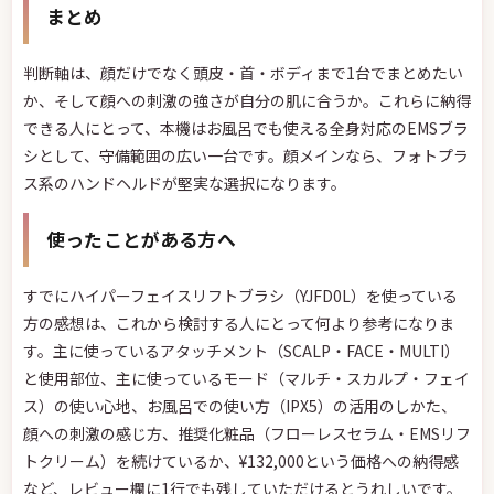
まとめ
判断軸は、顔だけでなく頭皮・首・ボディまで1台でまとめたい
か、そして顔への刺激の強さが自分の肌に合うか。これらに納得
できる人にとって、本機はお風呂でも使える全身対応のEMSブラ
シとして、守備範囲の広い一台です。顔メインなら、フォトプラ
ス系のハンドヘルドが堅実な選択になります。
使ったことがある方へ
すでにハイパーフェイスリフトブラシ（YJFD0L）を使っている
方の感想は、これから検討する人にとって何より参考になりま
す。主に使っているアタッチメント（SCALP・FACE・MULTI）
と使用部位、主に使っているモード（マルチ・スカルプ・フェイ
ス）の使い心地、お風呂での使い方（IPX5）の活用のしかた、
顔への刺激の感じ方、推奨化粧品（フローレスセラム・EMSリフ
トクリーム）を続けているか、¥132,000という価格への納得感
など、レビュー欄に1行でも残していただけるとうれしいです。