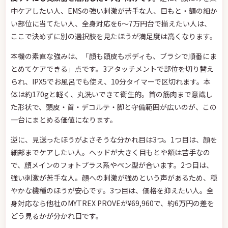
中ケアしたい人、EMSの強い刺激が苦手な人、目もと・額の細か
い部位に当てたい人、全身対応を6〜7万円台で揃えたい人は、
ここで決めずに別の選択肢を見たほうが満足度は高くなります。
本機の素直な強みは、「顔も頭皮もボディも、ブラシで順番にま
とめてケアできる」点です。3アタッチメントで部位を切り替え
られ、IPX5でお風呂でも使え、10分タイマーで区切れます。本
体は約170gと軽く、丸洗いできて衛生的。首の筋肉まで意識し
た形状で、頭皮・首・デコルテ・脚と守備範囲が広いのが、この
一台にまとめる価値になります。
逆に、見送ったほうがよさそうな分かれ目は3つ。1つ目は、顔を
細部までケアしたい人。ヘッドが大きく目もとや額は苦手なの
で、顔メインのフォトプラス系やペン型が合います。2つ目は、
強い刺激が苦手な人。顔への刺激が強めという声があるため、穏
やかな機種のほうが安心です。3つ目は、価格を抑えたい人。全
身対応なら他社のMYTREX PROVEが¥69,960で、約6万円の差を
どう見るかが分かれ目です。