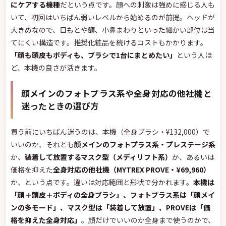
にケアする機種
だという点です。顔への刺激は強めに感じる人も
いて、初回はいちばん弱いレベルから始めるのが前提。ヘッドが
大きめなので、目もとや額、小鼻まわりといった細かい部位は当
てにくい構造です。推奨化粧品を続けるコストもかかります。
「顔も頭皮もボディも、ブラシで1台にまとめたい」
という人ほ
ど、本機の良さが活きます。
顔メインのフォトプラス系や全身対応の他社機と
迷ったときの選び方
買う前にいちばん迷うのは、本機（全身ブラシ・¥132,000）で
いいのか、それとも
顔メインのフォトプラス系・プレステージ系
か、
装着して放置するマスク型（メディリフト系）
か、あるいは
価格を抑えた
全身対応の他社機（MYTREX PROVE・¥69,960）
か、という点です。違いは対応範囲と形状で分かれます。
本機は
「顔＋頭皮＋ボディの全身ブラシ」、フォトプラス系は「顔メイ
ンの多モード」、マスク型は「装着して放置」、PROVEは「価
格を抑えた全身対応」
。顔だけでいいのか全身まで使うのかで、