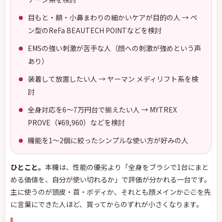
目もと・額・小鼻まわりの細かいケアが目的の人 → ペ
ン型のReFa BEAUTECH POINTなどを検討
EMSの強い刺激が苦手な人（顔への刺激が強めという声
あり）
装着して放置したい人 → ヤーマン メディリフト系を検
討
全身対応を6〜7万円台で揃えたい人 → MYTREX
PROVE（¥69,960）などを検討
機能を1〜2個に絞ったシンプルな使い方が好みの人
ひとこと。
本機は、性能の優劣より「全身をブラシで1台にまと
める価値を、自分が使い切れるか」で評価が分かれる一台です。
主に使うのが頭皮・首・ボディか、それとも顔メインか――ここを先
に言葉にできた人ほど、買ってからのずれが小さくなります。