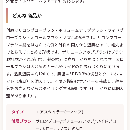
外巻き・ボリュームまで一台に対応します。
どんな商品か
付属はサロンブローブラシ・ボリュームアップブラシ・ワイドブ
ローブラシ・太ロールブラシ・ノズルの5種です。サロンブロー
ブラシは髪をはさんで内側と外側の両方から温風をあて、毛先ま
でとらえてまとめる形状です。ボリュームアップブラシはブラシ
1本1本から風が出て、髪の根元に立ち上がりをつくれます。太ロ
ールブラシは大きめのカールやサイドの毛流れづくりに向きま
す。温風温度は約120℃で、風温はSET/DRYの切替とクールショ
ット（冷風）を備えます。イオン機能はナノイーを搭載し、静電
気をおさえながらスタイリングする設計です（仕上がりには個人
差があります）。
タイプ
エアスタイラー(ナノケア)
付属ブラシ
サロンブロー/ボリュームアップ/ワイドブロ
ー/太ロール/ノズルの5種