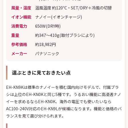
風量・温度
温風温度 約120℃・SET/DRY＋冷風の切替
イオン機能
ナノイー(イオンチャージ)
消費電力
650W(DRY時)
重量
約347〜410g(取付ブラシにより)
参考価格
約18,982円
メーカー
パナソニック
選ぶときに見ておきたい点
EH-KN9Kは標準のナノイーを積む国内向けモデルで、付属ブラ
シは上位のEH-KN0Kと同じ5種です。うるおい機能に高浸透ナノ
イーを求めるならEH-KN0K、海外の電圧でも使いたいなら
AC100-240V対応のEH-KN9Lが候補になります。機能と価格のバ
ランスを見て選び分けられます。