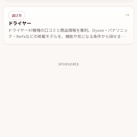
決め手を公表仕様ベースでまとめました。価格は2026年7月29日確
認。
→
選び方
ドライヤー
ドライヤー47機種の口コミと商品情報を集約。Dyson・パナソニッ
ク・ReFaなどの掲載モデルを、機能や気になる条件から探せます。
投稿された口コミやメーカー公表情報を参考に、自分に合う一台を
検討できます。
SPONSORED