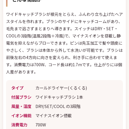
ワイドキャッチブラシが根元をとらえ、ふんわり立ち上げたヘア
スタイルを作れます。ブラシのサイドにキャッチコームがあり、
毛先まで逃さずまとまりへ導きます。スイッチはDRY・SET・
COOLの3段階(温風2段階＋冷風)で、マイナスイオンを搭載し静
電気を抑えながらブローできます。ピンは先玉加工で髪や頭皮に
やさしく、ブラシは本体から外して水洗いが可能です。ブラシは
前後左右の4方向に向きを変えられ、利き手に合わせて使えま
す。消費電力は700W、コード長は約1.7mです。仕上がりには個
人差があります。
タイプ
カールドライヤー(くるくる)
付属ブラシ
ワイドキャッチブラシ 1本
風量・温度
DRY/SET/COOL の3段階
イオン機能
マイナスイオン搭載
消費電力
700W