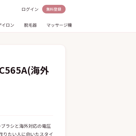
ログイン
無料登録
アイロン
脱毛器
マッサージ機
電動歯ブラシ
シェーバ
565A(海外
ローブラシと海外対応の電圧
作りたい人に向いたスタイ