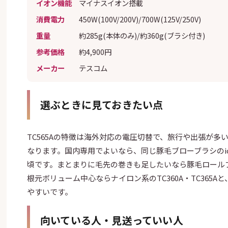
イオン機能
マイナスイオン搭載
消費電力
450W(100V/200V)/700W(125V/250V)
重量
約285g(本体のみ)/約360g(ブラシ付き)
参考価格
約4,900円
メーカー
テスコム
選ぶときに見ておきたい点
TC565Aの特徴は海外対応の電圧切替で、旅行や出張が多
なります。国内専用でよいなら、同じ豚毛ブローブラシのion
頃です。まとまりに毛先の巻きも足したいなら豚毛ロールブラ
根元ボリューム中心ならナイロン系のTC360A・TC365
やすいです。
向いている人・見送っていい人