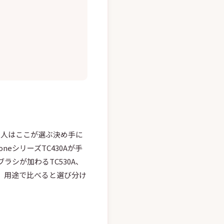
い人はここが選ぶ決め手に
eシリーズTC430Aが手
シが加わるTC530A、
Aと、用途で比べると選び分け