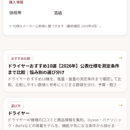
購入情報
価格帯
高級
※ 仕様はメーカー公表値に基づきます（最終確認: 2026年6月）。
→
おすすめ比較
ドライヤーおすすめ10選【2026年】公表仕様を測定条件
まで比較｜悩み別の選び分け
ドライヤーおすすめ10機を、風量・重量の測定条件まで確認して比
較。比較しやすい数値と参考にとどまる数値を分け、予算・軽さ・
低温設定・温度自動制御など悩み別の候補と、2台で迷ったときの
決め手を公表仕様ベースでまとめました。価格は2026年7月29日確
認。
→
選び方
ドライヤー
ドライヤー47機種の口コミと商品情報を集約。Dyson・パナソニッ
ク・ReFaなどの掲載モデルを、機能や気になる条件から探せます。