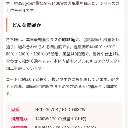
す。約350gの軽量ながら1400Wの大風量を備えた、シリーズの
上位モデルです。
どんな商品か
持ち味は、業界最軽量クラスの
約350g
と、温度調節と風量を15
通りに組み合わせられる自由度です。温度調節は40℃・60℃・
80℃・100℃・120℃の5段階、風量は3段階で、髪質や仕上げに
合わせて細かく選べます。本体内部やノズルにキュアクリスタル
加工を施しています。
コードは約3.0mと長く、扱いやすさにも配慮しています。軽さ
と大風量、調節の自由度をまとめて求める人に噛み合う構成で
す。
型番
HCD-G07CB / HCD-G08CW
消費電力
1400W(120℃/風量HIGH時)
温度調節
5段階(40・60・80・100・120℃)