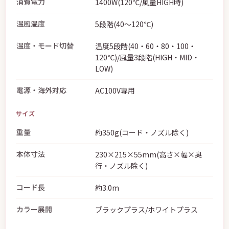
1400W(120℃/風量HIGH時)
温風温度
5段階(40〜120℃)
温度・モード切替
温度5段階(40・60・80・100・
120℃)/風量3段階(HIGH・MID・
LOW)
電源・海外対応
AC100V専用
サイズ
重量
約350g(コード・ノズル除く)
本体寸法
230×215×55mm(高さ×幅×奥
行・ノズル除く)
コード長
約3.0m
カラー展開
ブラックプラス/ホワイトプラス