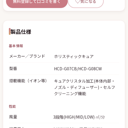
♡
無料登録して口コミを書く
気になる
製品仕様
基本情報
メーカー／ブランド
ホリスティックキュア
型番
HCD-G07CB/HCD-G08CW
搭載機能（イオン等）
キュアクリスタル加工(本体内部・
ノズル・ディフューザー)・セルフ
クリーニング機能
性能
風量
3段階(HIGH/MID/LOW)
㎥/分
消費電力