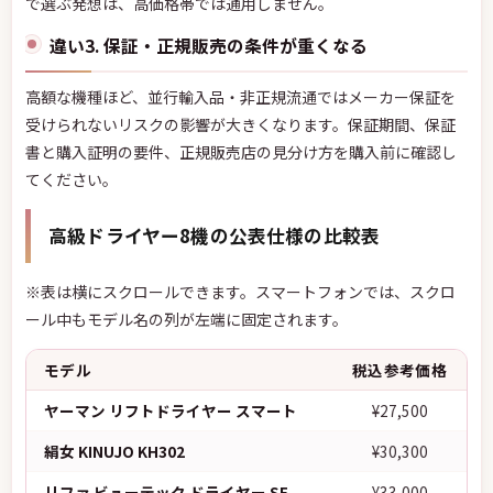
で選ぶ発想は、高価格帯では通用しません。
違い3. 保証・正規販売の条件が重くなる
高額な機種ほど、並行輸入品・非正規流通ではメーカー保証を
受けられないリスクの影響が大きくなります。保証期間、保証
書と購入証明の要件、正規販売店の見分け方を購入前に確認し
てください。
高級ドライヤー8機の公表仕様の比較表
※表は横にスクロールできます。スマートフォンでは、スクロ
ール中もモデル名の列が左端に固定されます。
モデル
税込参考価格
ヤーマン リフトドライヤー スマート
¥27,500
絹女 KINUJO KH302
¥30,300
リファ ビューテック ドライヤー SE
¥33,000
セ