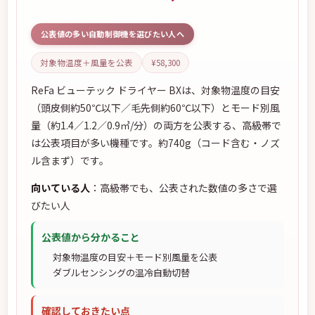
公表値の多い自動制御機を選びたい人へ
対象物温度＋風量を公表
¥58,300
ReFa ビューテック ドライヤー BXは、対象物温度の目安
（頭皮側約50℃以下／毛先側約60℃以下）とモード別風
量（約1.4／1.2／0.9㎥/分）の両方を公表する、高級帯で
は公表項目が多い機種です。約740g（コード含む・ノズ
ル含まず）です。
向いている人
：高級帯でも、公表された数値の多さで選
びたい人
公表値から分かること
対象物温度の目安＋モード別風量を公表
ダブルセンシングの温冷自動切替
確認しておきたい点