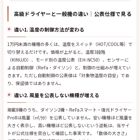
で迷ったときの決め手を公表仕様ベースでまとめました。価格
は2026年7月29日確認。
高級ドライヤーと一般機の違い｜公表仕様で見る
違い1. 温度の制御方法が変わる
1万円未満の機種の多くは、温度をスイッチ（HOT/COOL等）で
切り替えるだけです。価格が上がると、温度3段階
（KINUJO）、モード別の温度公表（EH-NC50）、センサーに
よる自動制御（ReFa・ダイソン）と、制御の仕組みが増えてい
きます。ただし自動制御の公表値は「対象物温度の目安」であ
り、保証値ではありません。
違い2. 風量を公表しない機種が増える
掲載8機のうち、ダイソン2機・ReFaスマート・復元ドライヤー
Pro8は風量（㎥/分）を公表していません。安い機種ほど風量を
大きく表示し、高い機種ほど公表しないという逆転は、当サイ
トが公式仕様を突合して確認した事実です。「数値の大きさ」