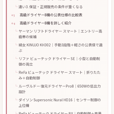
違い3. 保証・正規販売の条件が重くなる
高級ドライヤー8機の公表仕様の比較表
高級ドライヤー8機を詳しく紹介
ヤーマン リフトドライヤー スマート｜エントリー高
級帯の候補
絹女 KINUJO KH302｜手動3段階＋軽さの公表値で選
ぶ
リファ ビューテック ドライヤー SE｜小型と自動制
御の両立
ReFa ビューテック ドライヤー スマート｜折りたた
み＋自動制御
ルーヴルドー 復元ドライヤーPro8｜650Wの低出力
設計
ダイソン Supersonic Nural HD16｜センサー制御の
上位機
ReFa ビューテック ドライヤー BX｜自動制御＋風量