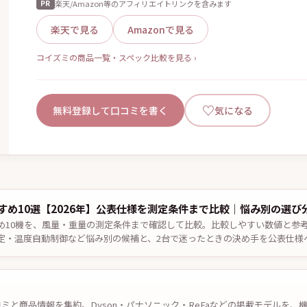
楽天/Amazon等のアフィリエイトリンクを含みます
PR
楽天で見る
Amazonで見る
コイズミの商品一覧・スペック比較を見る ›
♡
無料登録して口コミを書く
気になる
すめ10選【2026年】公表仕様を測定条件まで比較｜悩み別の選び
め10機を、風量・重量の測定条件まで確認して比較。比較しやすい数値と参
定・温度自動制御など悩み別の候補と、2台で迷ったときの決め手を公表仕様
認。
コミと商品情報を集約。Dyson・パナソニック・ReFaなどの掲載モデルを