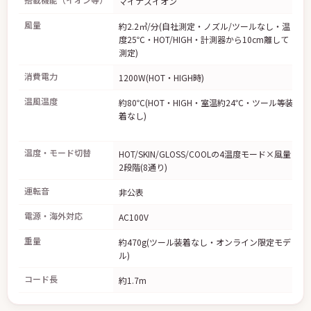
マイナスイオン
風量
約2.2㎥/分(自社測定・ノズル/ツールなし・温
度25℃・HOT/HIGH・計測器から10cm離して
測定)
消費電力
1200W(HOT・HIGH時)
温風温度
約80℃(HOT・HIGH・室温約24℃・ツール等装
着なし)
温度・モード切替
HOT/SKIN/GLOSS/COOLの4温度モード×風量
2段階(8通り)
運転音
非公表
電源・海外対応
AC100V
重量
約470g(ツール装着なし・オンライン限定モデ
ル)
コード長
約1.7m