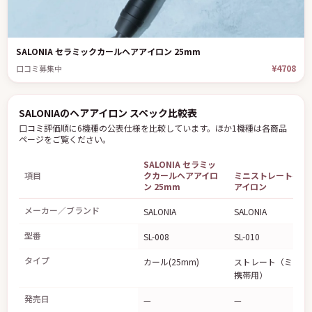
SALONIA セラミックカールヘアアイロン 25mm
¥4708
口コミ募集中
SALONIAのヘアアイロン スペック比較表
口コミ評価順に6機種の公表仕様を比較しています。ほか1機種は各商品
ページをご覧ください。
SALONIA セラミッ
項目
クカールヘアアイロ
ミニストレートヘア
ン 25mm
アイロン
メーカー／ブランド
SALONIA
SALONIA
型番
SL-008
SL-010
タイプ
カール(25mm)
ストレート（ミニ・
携帯用）
発売日
—
—