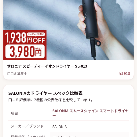
サロニア スピーディーイオンドライヤー SL-013
¥5918
口コミ募集中
SALONIAのドライヤー スペック比較表
口コミ評価順に2機種の公表仕様を比較しています。
SALONIA スムースシャイン スマートドライヤ
項目
ー
メーカー／ブランド
SALONIA
S
搭載機能（イオン等）