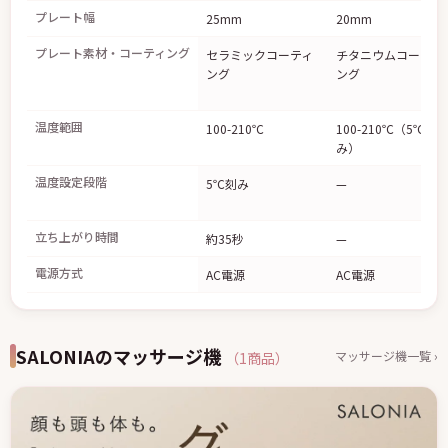
プレート幅
25mm
20mm
プレート素材・コーティング
セラミックコーティ
チタニウムコーティ
ング
ング
温度範囲
100-210℃
100-210℃（5℃刻
み）
温度設定段階
5℃刻み
—
立ち上がり時間
約35秒
—
電源方式
AC電源
AC電源
SALONIAのマッサージ機
マッサージ機一覧 ›
（1商品）