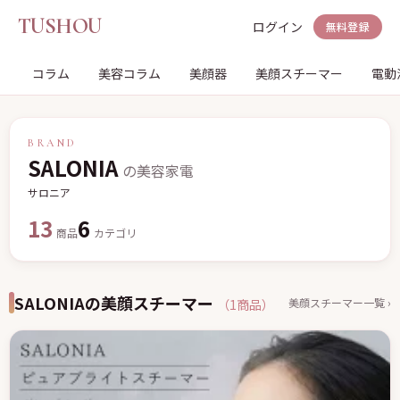
TUSHOU
ログイン
無料登録
コラム
美容コラム
美顔器
美顔スチーマー
電動
BRAND
SALONIA
の美容家電
サロニア
13
6
商品
カテゴリ
SALONIAの美顔スチーマー
美顔スチーマー一覧 ›
（1商品）