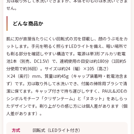
刃は取り外して水洗いできますが、本体そのものは水洗いできま
せん。
どんな商品か
肌に刃が直接当たりにくい回転式の刃を搭載し、顔のうぶ毛をカ
ットします。手元を明るく照らすLEDライトを備え、暗い場所で
も剃る部分を確認しやすい構造です。電源は単3形アルカリ乾電
池1本（別売、DC1.5V）で、連続使用の目安は約180分（1回約5
分使用で約36回）。サイズは約24（幅）×105（高さ）
×24（奥行）mm、質量は約45g（キャップ装着時・乾電池含ま
ず）です。刃は取り外して水洗いでき、付属の掃除用ブラシで清
潔に保てます。キャップ付きで持ち運びしやすく、PAUL&JOEの
シンボルモチーフ「クリザンテーム」と「ヌネット」をあしらっ
たデザインです。剃り上がりの感じ方には個人差があります（個
人差があります）。
方式
回転式（LEDライト付き）