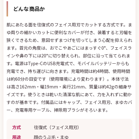
どんな商品か
肌にあたる面を往復式のフェイス用刃でカットする方式です。ま
ゆ周りの細かいカットに便利なカバーが付き、装着すると刃幅を
狭くできるため、意図せずまつげを切ってしまう心配を抑えられ
ます。首元の角度は、おでこやあごにはまっすぐ0°、フェイスラ
インや鼻の下には20°に切り替えられ、部位に沿って当てられま
す。電源はType-CのUSB充電式で、モバイルバッテリーからも
充電でき、持ち運びに向きます。充電時間は約4時間、使用時間
は約60分の目安です（使用環境により変わります）。本体寸法
は高さ162mm・幅19mm・奥行21mm、質量は約42gの細身サ
イズです。使うときは乾いた清潔な肌にあて、力を入れずに動か
すのが基本です。付属品にはキャップ、フェイス用刃、まゆカバ
ー、充電専用ケーブル、掃除用ブラシがそろいます。
方式
往復式（フェイス用刃）
用途
顔のうぶ毛・まゆ