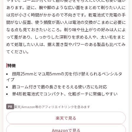
やすい。コームが付くので眉の長さをそろえたい人にも使い道が
あります。逆に、腕や脚のような広い面をまとめて剃りたい人に
は刃が小さく時間がかかるので不向きです。乾電池式で充電の手
間がない反面、使う頻度が高い人は電池の交換がこまめに必要に
なる点も見ておきたいところ。剃り味や仕上がりの好みは人によ
って差があり、しっかりした深剃りを求める人や、太い毛をまと
めて処理したい人は、据え置き型やパワーのある製品も比べてみ
てください。
特徴
顔用25mmとマユ用5mmの刃を付け替えられるペンシルタ
イプ
眉コーム付きで眉の長さをそろえる使い方にも対応
単4形乾電池式でコンパクト、化粧ポーチに常備しやすい
楽天/Amazon等のアフィリエイトリンクを含みます
PR
楽天で見る
Amazonで見る