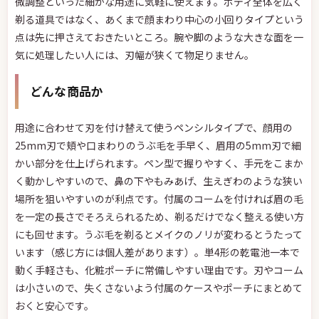
微調整といった細かな用途に気軽に使えます。ボディ全体を広く
剃る道具ではなく、あくまで顔まわり中心の小回りタイプという
点は先に押さえておきたいところ。腕や脚のような大きな面を一
気に処理したい人には、刃幅が狭くて物足りません。
どんな商品か
用途に合わせて刃を付け替えて使うペンシルタイプで、顔用の
25mm刃で頬や口まわりのうぶ毛を手早く、眉用の5mm刃で細
かい部分を仕上げられます。ペン型で握りやすく、手元をこまか
く動かしやすいので、鼻の下やもみあげ、生えぎわのような狭い
場所を狙いやすいのが利点です。付属のコームを付ければ眉の毛
を一定の長さでそろえられるため、剃るだけでなく整える使い方
にも回せます。うぶ毛を剃るとメイクのノリが変わるとうたって
います（感じ方には個人差があります）。単4形の乾電池一本で
動く手軽さも、化粧ポーチに常備しやすい理由です。刃やコーム
は小さいので、失くさないよう付属のケースやポーチにまとめて
おくと安心です。