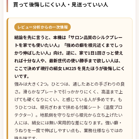
買って後悔しにくい人・見送っていい人
レビュー分析からの一次情報
結論を先に言うと、本機は「サロン品質のシルクプレー
トを家でも使いたい人」「強めの癖を根元近くまでしっ
かり伸ばしたい人」向け。逆に、家で1日1回さっと使え
れば十分な人や、最新世代の使い勝手まで欲しい人は、
ここで決めず現行の絹女 LM225 を見たほうが後悔しにく
いです。
強みは大きく2つ。ひとつは、通したあとの手ざわりの良
さ。滑らかなプレートで引っかかりにくく、高温まで上
げても硬くなりにくい、と感じている人が多めです。も
うひとつは、根元ぎわまで挟める付属シート（温度プロ
テクター）。地肌側を守りながら根元から立ち上げたい
人には、絹女には無い実用的な差になります。強い癖・
うねりを一度で伸ばしやすい点も、業務仕様ならではの
持ち味です。