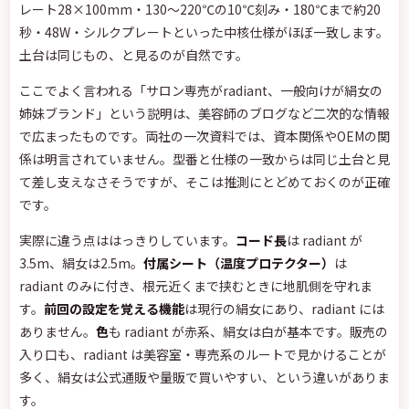
レート28×100mm・130〜220℃の10℃刻み・180℃まで約20
秒・48W・シルクプレートといった中核仕様がほぼ一致します。
土台は同じもの、と見るのが自然です。
ここでよく言われる「サロン専売がradiant、一般向けが絹女の
姉妹ブランド」という説明は、美容師のブログなど二次的な情報
で広まったものです。両社の一次資料では、資本関係やOEMの関
係は明言されていません。型番と仕様の一致からは同じ土台と見
て差し支えなさそうですが、そこは推測にとどめておくのが正確
です。
実際に違う点ははっきりしています。
コード長
は radiant が
3.5m、絹女は2.5m。
付属シート（温度プロテクター）
は
radiant のみに付き、根元近くまで挟むときに地肌側を守れま
す。
前回の設定を覚える機能
は現行の絹女にあり、radiant には
ありません。
色
も radiant が赤系、絹女は白が基本です。販売の
入り口も、radiant は美容室・専売系のルートで見かけることが
多く、絹女は公式通販や量販で買いやすい、という違いがありま
す。