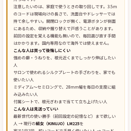
注意したいのは、家庭で使うときの取り回しです。3.5m
のコードは現場向けの長さで、洗面台やドレッサーでは
持て余しやすい。開閉ロックが無く、電源ボタンが側面
にあるため、収納や握り替えで戸惑うことがあります。
前回の設定を覚える機能も無いので、毎回選び直す手間
はかかります。国内専用なので海外では使えません。
こんな人は買って後悔しにくい
強めの癖・うねりを、根元近くまでしっかり伸ばしたい
人
サロンで使われるシルクプレートの手ざわりを、家でも
使いたい人
ミディアム〜セミロングで、28mm幅を毎日の支度に組
み込みたい人
付属シートで、根元ぎわまで当てて立ち上げたい人
こんな人は見送っていい
最新世代の使い勝手（前回設定の記憶など）まで欲しい
人 → 現行の
絹女（KINUJO）LM225
を
家で1日1回、短いコードで手早く使いたい人 → コード