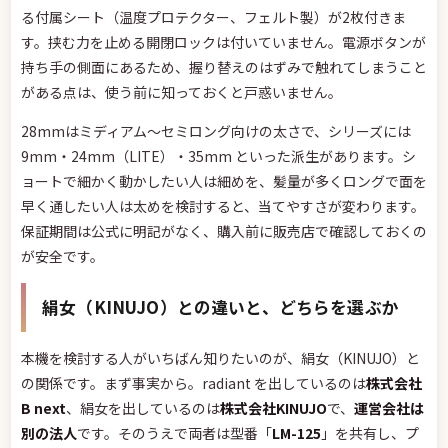
る付属シート（温度プロテクター、フェルト製）が2枚付きま
す。挟む力を止める開閉ロックは付いていません。電源ボタンが
持ち手の側面にあるため、握り替えのはずみで触れてしまうこと
がある点は、使う前に知っておくと戸惑いません。
28mmはミディアム〜セミロング向けの太さで、シリーズには
9mm・24mm（LITE）・35mm といった派生があります。シ
ョートで細かく動かしたい人は細めを、髪量が多くロングで面を
早く通したい人は太めを検討すると、当てやすさが変わります。
保証期間は公式に明記がなく、購入前に販売店で確認しておくの
が安全です。
絹女（KINUJO）との違いと、どちらを選ぶか
本機を検討する人がいちばん知りたいのが、絹女（KINUJO）と
の関係です。まず事実から。radiant を出しているのは
株式会社
B next
、絹女を出しているのは
株式会社KINUJO
で、
運営会社は
別の法人
です。そのうえで両者は型番「
LM-125
」を共有し、プ