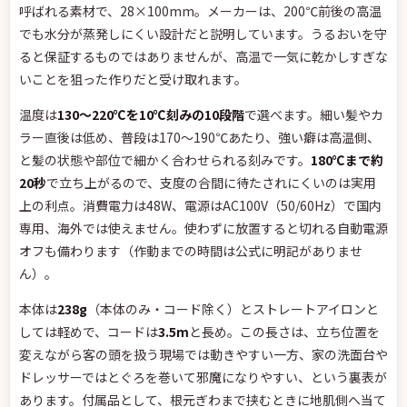
呼ばれる素材で、28×100mm。メーカーは、200℃前後の高温
でも水分が蒸発しにくい設計だと説明しています。うるおいを守
ると保証するものではありませんが、高温で一気に乾かしすぎな
いことを狙った作りだと受け取れます。
温度は
130〜220℃を10℃刻みの10段階
で選べます。細い髪やカ
ラー直後は低め、普段は170〜190℃あたり、強い癖は高温側、
と髪の状態や部位で細かく合わせられる刻みです。
180℃まで約
20秒
で立ち上がるので、支度の合間に待たされにくいのは実用
上の利点。消費電力は48W、電源はAC100V（50/60Hz）で国内
専用、海外では使えません。使わずに放置すると切れる自動電源
オフも備わります（作動までの時間は公式に明記がありませ
ん）。
本体は
238g
（本体のみ・コード除く）とストレートアイロンと
しては軽めで、コードは
3.5m
と長め。この長さは、立ち位置を
変えながら客の頭を扱う現場では動きやすい一方、家の洗面台や
ドレッサーではとぐろを巻いて邪魔になりやすい、という裏表が
あります。付属品として、根元ぎわまで挟むときに地肌側へ当て