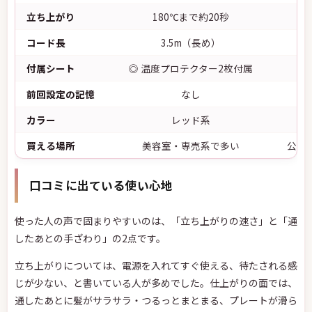
立ち上がり
180℃まで約20秒
コード長
3.5m（長め）
付属シート
◎ 温度プロテクター2枚付属
前回設定の記憶
なし
カラー
レッド系
買える場所
美容室・専売系で多い
公式
口コミに出ている使い心地
使った人の声で固まりやすいのは、「立ち上がりの速さ」と「通
したあとの手ざわり」の2点です。
立ち上がりについては、電源を入れてすぐ使える、待たされる感
じが少ない、と書いている人が多めでした。仕上がりの面では、
通したあとに髪がサラサラ・つるっとまとまる、プレートが滑ら