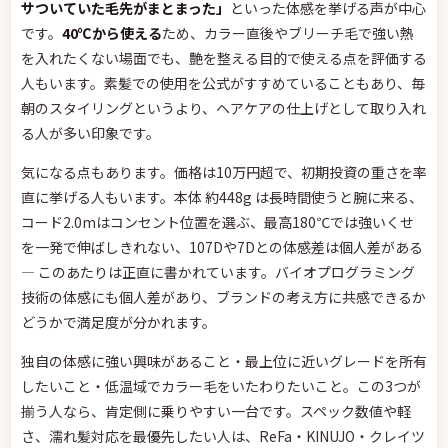
サついていた毛先がまとまった」
といった体感を挙げる声が中心
です。
40℃から使える
ため、カラー直後やブリーチ毛で強い熱
を入れたくない場面でも、艶を整える目的で使える点を評価する
人もいます。素髪での使用を公式がすすめていることもあり、毎
朝のスタイリングというより、ヘアケアの仕上げとして取り入れ
る人が多い印象です。
気になる点もあります。価格は10万円超で、初期投資の重さを率
直に挙げる人もいます。本体 約448g は長時間使うと腕に来る、
コード2.0mはコンセント位置を選ぶ、最高180℃では強いくせ
を一発で伸ばしきれない、107Dや7Dとの体感差は個人差がある
— このあたりは正直に書かれています。バイオプログラミング
技術の体感にも個人差があり、ブランドの考え方に共感できるか
どうかで満足度が分かれます。
独自の体感に強い興味があること・最上位に近いグレードを所有
したいこと・低温域でカラー毛をいたわりたいこと。この3つが
揃う人なら、肯定側に乗りやすい一台です。スペック数値や軽
さ、濡れ髪対応を最優先したい人は、ReFa・KINUJO・クレイツ