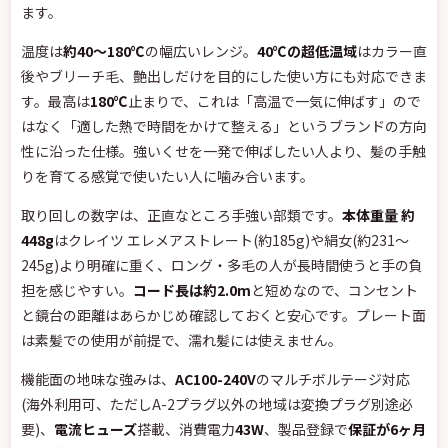
ます。
温度は
約40〜180℃
の幅広いレンジ。
40℃の超低温域
はカラー直
後やブリーチ毛、艶出しだけを目的にした使い方にも対応できま
す。最高は
180℃
止まりで、これは「高温で一気に伸ばす」ので
はなく「適した熱で時間をかけて整える」というブランドの方向
性に沿った仕様。強いくせを一発で伸ばしたい人より、髪の手触
りを育てる感覚で使いたい人に噛み合います。
取り回しの数字は、正直なところ手強い部類です。
本体重量 約
448g
はクレイツ エレメアストレート(約185g)や絹女(約231〜
245g)より明確に重く、ロング・多毛の人が長時間使うと手の負
担を感じやすい。
コード長は約2.0m
と短めなので、コンセント
と鏡台の距離はあらかじめ確認しておくと安心です。プレート面
は素髪での使用が前提で、濡れ髪には使えません。
機能面の地味な強みは、
AC100-240V
のマルチボルテージ対応
(海外利用可、ただしA-2プラグ以外の地域は変換プラグ別途必
要)、
電流ヒューズ
搭載、消費電力
43W
、製品登録で
保証が6ヶ月