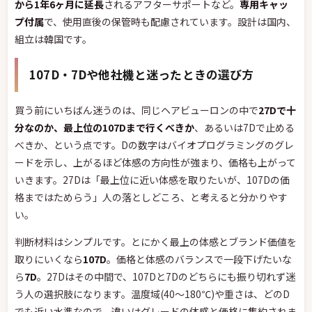
から1年6ヶ月に延長
されるアフターサポートなど。
専用キャッ
プ付属
で、使用直後の保管時も配慮されています。設計は国内、
組立は韓国です。
107D・7Dや他社機と迷ったときの選び方
買う前にいちばん迷うのは、同じヘアビューロンの中で
27Dで十
分なのか、最上位の107Dまで行くべきか
、あるいは7Dで止める
べきか、という点です。Dの数字はバイオプログラミングのグレ
ードを示し、上がるほど体感の方向性が強まり、価格も上がって
いきます。27Dは「最上位に近い体感を取りたいが、107Dの価
格まではためらう」人の落としどころ、と考えると分かりやす
い。
判断材料はシンプルです。とにかく最上の体感とブランド価値を
取りにいくなら
107D
。価格と体感のバランスで一段下げたいな
ら
7D
。27Dはその中間で、107Dと7Dのどちらにも振り切れず迷
う人の選択肢になります。温度域(40〜180℃)や重さは、どのD
でも近い水準なので、違いはグレードの体感と価格に集約されま