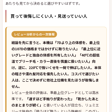
あたりも見てから決めると選びやすいはずです。
買って後悔しにくい人・見送っていい人
レビュー分析からの一次情報
結論を先に言うと、本機は「7Dより上の体感を、最上位
の107Dの価格まではかけずに取りたい人」「最上位に近
いグレードと独自の体感を所有したい人」「40℃の超低
温でブリーチ毛・カラー直後を慎重に扱いたい人」向
け。逆に、220℃で強いくせを一発で伸ばしたい人、本体
の軽さや濡れ髪対応を優先したい人、コスパで選びたい
人は、ここで決めずに他社上位機を見たほうが後悔しま
せん。
レビュー全体の評価は、準最上位グレードとしては高水
準です。
「通すほど手触りが変わった」「乾かしたあと
のまとまりが続く」
と書いている人が目立ち、リュミエ
リーナ独自の「使うほど整う」という路線が、このグレ