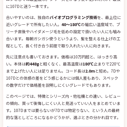
に107Dと迷う一本です。
合いやすいのは、独自の
バイオプログラミング技術
を、最上位に
近いグレードで所有したい人。
40〜180℃
の幅広い温度域で、ブ
リーチ直後やハイダメージ毛を低めの設定で扱いたい人にも噛み
合います。毎朝ガシガシ使うというより、髪を整える仕上げの工
程として、長く付き合う前提で取り入れたい人に向きます。
先に注意点も書いておきます。価格は10万円超と、はっきり高
い。本体は
約448g
と軽くなく、最高温度は
180℃
止まりで220℃
まで上げたい人には足りません。コード長は
2.0m
と短め。7Dや
107Dとの体感の差をどう感じるかには個人差もあり、スペック
の数字だけで価格差を説明しにくいグレードでもあります。
このページでは、特徴とシリーズ内・他社機との違い、レビュー
の傾向、買って後悔しにくい人と見送っていい人をまとめていま
す。107Dまでは要らないが7Dでは物足りない、という人の最終
的な落としどころになるかどうかが、選ぶときの分かれ目です。