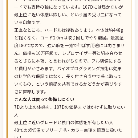
ードでも支持の軸になっています。107Dには届かないが
最上位に近い体感は欲しい、という層の受け皿になって
いる印象です。
正直なところ、ハードルは複数あります。本体は約448g
と軽くなく、コード2.0mは取り回しでやや窮屈。最高温
度180℃なので、強い癖を一発で伸ばす用途には向きませ
ん。価格も10万円超で、レプロナイザー等と組み合わせ
るとさらに本領、と言われがちなので、フル装備にする
と費用がかさみます。バイオプログラミング技術は効果
の科学的な保証ではなく、長く付き合う中で感じ取って
いくもの、という前提を共有できるかどうかが選びやす
さに直結します。
こんな人は買って後悔しにくい
7Dより上の体感を、107Dの価格まではかけずに取りたい
人
最上位に近いグレードと独自の体感を所有したい人
40℃の超低温でブリーチ毛・カラー直後を慎重に扱いた
い人