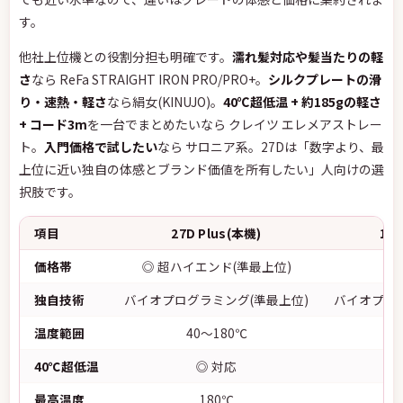
す。
他社上位機との役割分担も明確です。
濡れ髪対応や髪当たりの軽
さ
なら ReFa STRAIGHT IRON PRO/PRO+。
シルクプレートの滑
り・速熱・軽さ
なら絹女(KINUJO)。
40℃超低温 + 約185gの軽さ
+ コード3m
を一台でまとめたいなら クレイツ エレメアストレー
ト。
入門価格で試したい
なら サロニア系。27Dは「数字より、最
上位に近い独自の体感とブランド価値を所有したい」人向けの選
択肢です。
項目
27D Plus(本機)
10
価格帯
◎ 超ハイエンド(準最上位)
独自技術
バイオプログラミング(準最上位)
バイオプログ
温度範囲
40〜180℃
4
40℃超低温
◎ 対応
最高温度
180℃