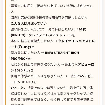
素髪での使用と、低めから上げていく流儀に共感できる
人
海外対応(AC100-240V)で長期所有を前提にしたい人
こんな人は見送っていい
強い癖を200〜220℃で一発で伸ばしたい人 →
絹女
(KINUJO)
・
クレイツ エレメアストレート
を
本体の軽さを最優先したい人 →
クレイツ エレメアストレ
ート(約185g)
を
濡れ髪に使いたい人 →
ReFa STRAIGHT IRON
PRO/PRO+
を
とにかく最上の体感を取りたい人 → 最上位
ヘアビューロ
ン 107D Plus
を
価格と体感のバランスを取りたい人 → 一段下の
ヘアビュ
ーロン 7D Plus
を
ひとこと。
「最上位までは要らないが、最上位に近い体
感は欲しい」人にちょうどはまる準フラッグシップ。短
期の費用対効果ではなく、長く通して育てる前提で選ぶ