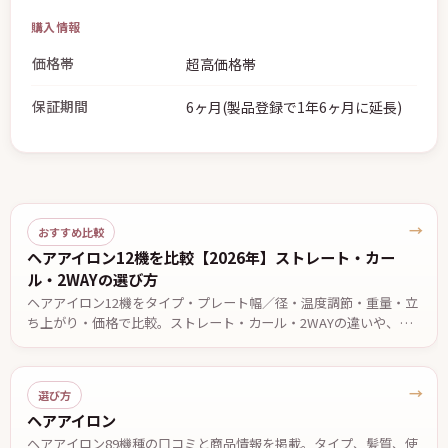
購入情報
価格帯
超高価格帯
保証期間
6ヶ月(製品登録で1年6ヶ月に延長)
→
おすすめ比較
ヘアアイロン12機を比較【2026年】ストレート・カー
ル・2WAYの選び方
ヘアアイロン12機をタイプ・プレート幅／径・温度調節・重量・立
ち上がり・価格で比較。ストレート・カール・2WAYの違いや、前
髪・ショート・ロング・くせ毛など目的別の選び方、安全に使うた
めの注意点を解説します。価格・仕様は2026年7月13日時点。
→
選び方
ヘアアイロン
ヘアアイロン89機種の口コミと商品情報を掲載。タイプ、髪質、使