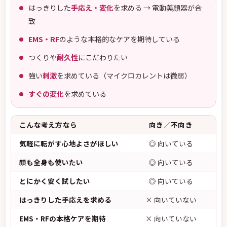
はっきりした
手応え・変化
を求める → 電動美顔器が合
致
EMS・RF
のような本格的なケアを期待している
つくりや
耐久性
にこだわりたい
強い
刺激
を求めている（マイクロカレントは微弱）
すぐの変化
を求めている
こんな考え方なら
向き／不向き
気軽に転がす心地よさがほしい
◎ 向いている
顔も全身も使いたい
◎ 向いている
とにかく安く試したい
◎ 向いている
はっきりした手応えを求める
× 向いていない
EMS・RFの本格ケアを期待
× 向いていない