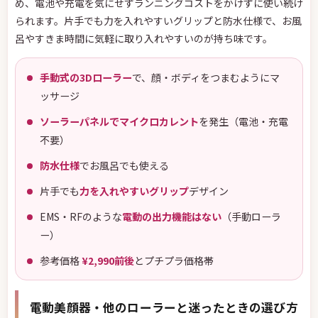
め、電池や充電を気にせずランニングコストをかけずに使い続け
られます。片手でも力を入れやすいグリップと防水仕様で、お風
呂やすきま時間に気軽に取り入れやすいのが持ち味です。
手動式の3Dローラー
で、顔・ボディをつまむようにマ
ッサージ
ソーラーパネルでマイクロカレント
を発生（電池・充電
不要）
防水仕様
でお風呂でも使える
片手でも
力を入れやすいグリップ
デザイン
EMS・RFのような
電動の出力機能はない
（手動ローラ
ー）
参考価格
¥2,990前後
とプチプラ価格帯
電動美顔器・他のローラーと迷ったときの選び方