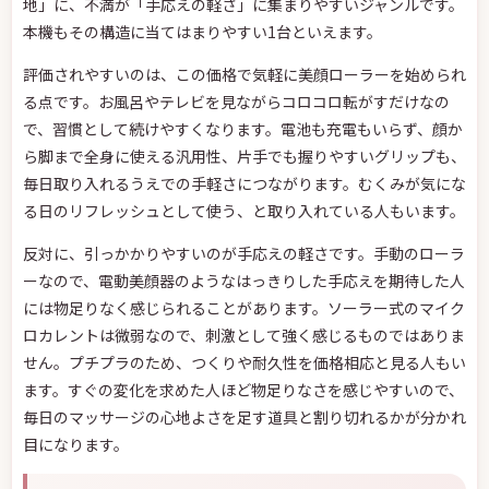
地」に、不満が「手応えの軽さ」に集まりやすいジャンルです。
本機もその構造に当てはまりやすい1台といえます。
評価されやすいのは、この価格で気軽に美顔ローラーを始められ
る点です。お風呂やテレビを見ながらコロコロ転がすだけなの
で、習慣として続けやすくなります。電池も充電もいらず、顔か
ら脚まで全身に使える汎用性、片手でも握りやすいグリップも、
毎日取り入れるうえでの手軽さにつながります。むくみが気にな
る日のリフレッシュとして使う、と取り入れている人もいます。
反対に、引っかかりやすいのが手応えの軽さです。手動のローラ
ーなので、電動美顔器のようなはっきりした手応えを期待した人
には物足りなく感じられることがあります。ソーラー式のマイク
ロカレントは微弱なので、刺激として強く感じるものではありま
せん。プチプラのため、つくりや耐久性を価格相応と見る人もい
ます。すぐの変化を求めた人ほど物足りなさを感じやすいので、
毎日のマッサージの心地よさを足す道具と割り切れるかが分かれ
目になります。