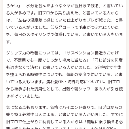
らかい」「水分を含んだようなツヤが翌日まで残る」と書いてい
る人が多めです。旧プロから乗り換えた、と書いている人から
は、「左右の温度差で感じていた仕上がりのブレが減った」と書
いている人がいました。低反発コートで毛束がつぶれにくい点
を、毎日のスタイリングで体感している、と書いている人もいま
す。
グリップ力の改善については、「サスペンション構造のおかげ
で、不器用でも一度でしっかり毛束に当たる」「同じ部分を何度
も通さなくて済む」と書いている人がいました。5分程度で全体
を整えられる時短性についても、毎朝の支度で効いている、と書
いている人もいます。濡れ髪OK・海外対応については、旧プロ
から継承された汎用性として、出張や朝シャワー派の人が引き続
き挙げていました。
気になる点もあります。価格はハイエンド寄りで、旧プロからの
乗り換え必然性は人による、と書いている人がいました。すでに
旧プロで仕上がりに納得している人からは「無理に乗り換える必
要は感じなかった」と書いている人もいます。本体は約330g