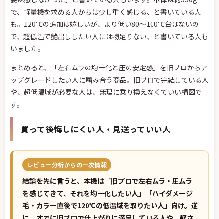
で、軽量機を求める人からは少し重く感じる、と書いている人
も。120℃の追加は嬉しいが、より低い80〜100℃台はないの
で、超低温で艶出ししたい人には物足りない、と書いている人も
いました。
まとめると、「左右ムラの均一化と圧の安定感」を旧プロからア
ップグレードしたい人に噛み合う商品。旧プロで完結している人
や、超低温域が必要な人は、無理に乗り換えなくていい構図で
す。
買って後悔しにくい人・見送っていい人
レビュー分析からの一次情報
結論を先に言うと、本機は「旧プロで左右ムラ・圧ムラ
を感じてきて、それを均一化したい人」「ハイダメージ
毛・カラー直後で120℃の低温域を取りたい人」向け。逆
に、すでに旧プロで仕上がりに満足している人や、軽さ