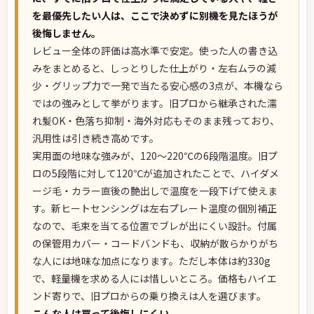
を最優先したい人は、ここで決めずに別機を見たほうが
後悔しません。
レビュー全体の評価は高水準で安定。使った人の書き込
みをまとめると、しっとりした仕上がり・左右ムラの減
少・グリップ力で一発で当たる安心感の3点が、本機なら
ではの強みとして挙がります。旧プロから継承された濡
れ髪OK・色落ち抑制・海外対応もそのまま残っており、
汎用性は引き続き高めです。
実用面の地味な強みが、120〜220℃の6段階温度。旧プ
ロの5段階に対して120℃が追加されたことで、ハイダメ
ージ毛・カラー直後の艶出しで温度を一段下げて使えま
す。新ヒートセンシングは左右プレート温度の個別補正
なので、毛束を当てる位置でブレが出にくい設計。付属
の保管用カバー・コードバンドも、収納が散らかりがち
な人には地味な加点になります。ただし本体は約330g
で、軽量機を求める人には惜しいところ。価格もハイエ
ンド寄りで、旧プロからの乗り換えは人を選びます。
こんな人は買って後悔しにくい