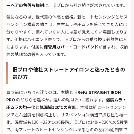
ーヘアの色落ち抑制
は、旧プロから引き続き訴求されています。
気になるのは、世代差の体感と価格。新ヒートセンシングとサス
ペンション構造の効きは、左右ムラや圧ムラを感じてきた人には
分かりやすく、慣れていない人には差が見えにくい場面もありま
す。価格はハイエンド寄りで、旧プロからの乗り換え必然性は人
によります。付属に
保管用カバー・コードバンド
が含まれ、収納
面の地味な改善も入っています。
旧プロや他社ストレートアイロンと迷ったときの
選び方
買う前にいちばん迷うのは、本機と旧
ReFa STRAIGHT IRON
PRO
のどちらを選ぶか。違いの軸は2つに絞れます。
温度ムラ・
圧ムラの均一化
と
低温域120℃の有無
。本機は新ヒートセンシン
グで左右温度を個別補正し、サスペンション構造で挟む圧も均一
化、温度域も120〜220℃の6段階。旧プロは140〜220℃の5段階
で、両プレートのヒートセンシングはあるものの左右個別制御で