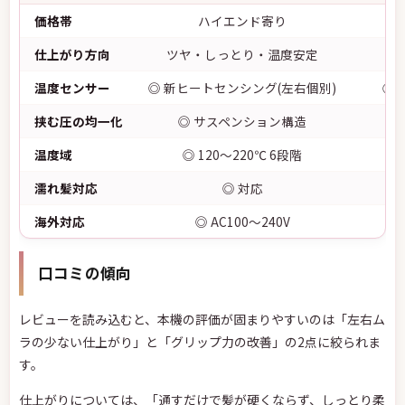
価格帯
ハイエンド寄り
ハ
仕上がり方向
ツヤ・しっとり・温度安定
温度センサー
◎ 新ヒートセンシング(左右個別)
○
挟む圧の均一化
◎ サスペンション構造
○
温度域
◎ 120〜220℃ 6段階
1
濡れ髪対応
◎ 対応
海外対応
◎ AC100〜240V
◎
口コミの傾向
レビューを読み込むと、本機の評価が固まりやすいのは「左右ム
ラの少ない仕上がり」と「グリップ力の改善」の2点に絞られま
す。
仕上がりについては、「通すだけで髪が硬くならず、しっとり柔