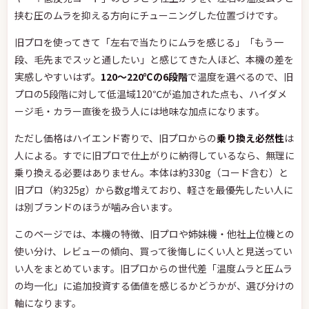
挟む圧のムラを抑える方向にチューニングした位置づけです。
旧プロを使ってきて「左右で当たりにムラを感じる」「もう一
段、毛先までスッと通したい」と感じてきた人ほど、本機の差を
実感しやすいはず。
120〜220℃の6段階
で温度を選べるので、旧
プロの5段階に対して低温域120℃が追加された点も、ハイダメ
ージ毛・カラー直後を扱う人には地味な加点になります。
ただし価格はハイエンド寄りで、旧プロからの
乗り換え必然性
は
人による。すでに旧プロで仕上がりに納得しているなら、無理に
乗り換える必要はありません。本体は約330g（コード含む）と
旧プロ（約325g）から数g増えており、軽さを最優先したい人に
は別ブランドのほうが噛み合います。
このページでは、本機の特徴、旧プロや姉妹機・他社上位機との
使い分け、レビューの傾向、買って後悔しにくい人と見送ってい
い人をまとめています。旧プロからの世代差「温度ムラと圧ムラ
の均一化」に追加投資する価値を感じるかどうかが、選び分けの
軸になります。