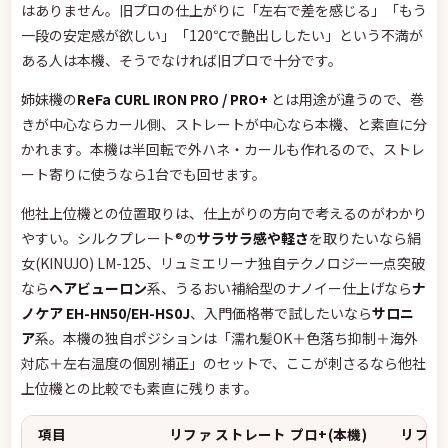
はありません。旧プロの仕上がりに「左右で差を感じる」「もう
一段の安定感が欲しい」「120℃で艶出ししたい」という不満が
ある人は本機、そうでなければ旧プロで十分です。
姉妹機の
ReFa CURL IRON PRO / PRO+
とは用途が違うので、巻
きが中心ならカール側、ストレートが中心なら本機、と素直に分
かれます。本機は半回転で外ハネ・カールも作れるので、ストレ
ート寄りに使うなら1台でも回せます。
他社上位機との位置取りは、仕上がりの方向で考えるのがわかり
やすい。シルクプレート®の
サラサラ感や軽さ
を取りたいなら絹
女(KINUJO) LM-125、リュミエリーナ独自テクノロジー一点突破
なら
ヘアビューロン
系、うるおい補給型のナノイー仕上げなら
ナ
ノケア EH-HN50/EH-HS0J
、入門価格帯で試したいなら
サロニ
ア
系。本機の独自ポジションは「濡れ髪OK＋色落ち抑制＋海外
対応＋左右温度の個別補正」のセットで、ここが刺さるなら他社
上位機との比較でも素直に残ります。
項目
リファ ストレート プロ+(本機)
リファ 