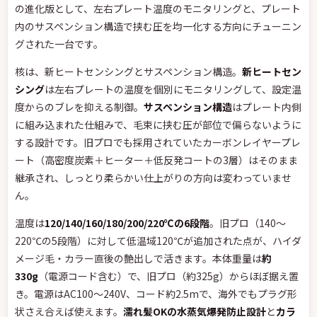
の進化版として、左右プレート温度のモニタリングと、プレート
内のサスペンション構造で挟む圧を均一化する方向にチューニン
グされた一台です。
核は、新ヒートセンシングとサスペンション構造。
新ヒートセン
シング
は左右プレートの温度を個別にモニタリングして、設定温
度からのブレを抑える制御。
サスペンション構造
はプレート内側
に組み込まれた仕組みで、毛束に挟む圧が部位で偏らないように
する設計です。旧プロでも採用されていたカーボンレイヤープレ
ート（高密度炭素＋ヒーター＋低反発コートの3層）はそのまま
継承され、しっとり柔らかい仕上がりの方向は変わっていませ
ん。
温度は
120/140/160/180/200/220℃の6段階
。旧プロ（140〜
220℃の5段階）に対して低温域120℃が追加された点が、ハイダ
メージ毛・カラー直後の艶出しで活きます。本体重量は
約
330g
（電源コード含む）で、旧プロ（約325g）からほぼ据え置
き。電源はAC100〜240V、コード約2.5mで、海外でもプラグ形
状さえ合えば使えます。
濡れ髪OKの水蒸気爆発防止設計
と
カラ