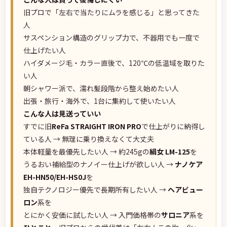
旧プロで「左右で当たりにムラを感じる」と思ってきた
人
サスペンション構造のグリップ力で、不器用でも一度で
仕上げたい人
ハイダメージ毛・カラー直後で、120℃の低温域を取りた
い人
朝シャワー派で、濡れ髪段階から整え始めたい人
出張・旅行・海外で、1台に集約して使いたい人
こんな人は見送っていい
すでに旧
ReFa STRAIGHT IRON PRO
で仕上がりに納得し
ている人 → 無理に乗り換えなくて大丈夫
本体軽量を最優先したい人 → 約245gの
絹女 LM-125
を
うるおい補給型のナノイー仕上げが欲しい人 →
ナノケア
EH-HN50/EH-HS0J
を
独自テクノロジー優先で長期所有したい人 →
ヘアビュー
ロン
系を
とにかく安価に試したい人 → 入門価格帯の
サロニア
系を