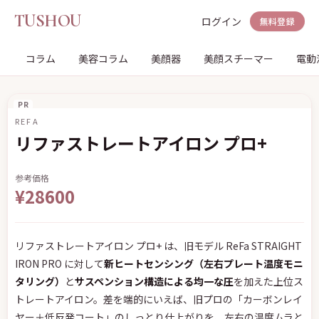
TUSHOU
ログイン
無料登録
コラム
美容コラム
美顔器
美顔スチーマー
電動
PR
REFA
リファストレートアイロン プロ+
参考価格
¥28600
リファストレートアイロン プロ+ は、旧モデル ReFa STRAIGHT
IRON PRO に対して
新ヒートセンシング（左右プレート温度モニ
タリング）
と
サスペンション構造による均一な圧
を加えた上位ス
トレートアイロン。差を端的にいえば、旧プロの「カーボンレイ
ヤー＋低反発コート」のしっとり仕上がりを、左右の温度ムラと