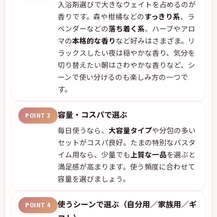
入浴剤選びで大きなウェイトを占めるのが
香りです。森や柑橘などの
すっきり系
、ラ
ベンダーなどの
落ち着く系
、ハーブやアロ
マの
本格的な香り
など好みはさまざま。リ
ラックスしたい夜は穏やかな香り、気分を
切り替えたい朝はさわやかな香りなど、シ
ーンで使い分けるのも楽しみ方の一つで
す。
容量・コスパで選ぶ
POINT 3
毎日使うなら、
大容量タイプ
や分包の多い
セットがコスパ良好。たまの特別なバスタ
イム用なら、少量でも
上質な一品
を選ぶと
満足感が高まります。使う頻度に合わせて
容量を選びましょう。
使うシーンで選ぶ（自分用／家族用／ギ
POINT 4