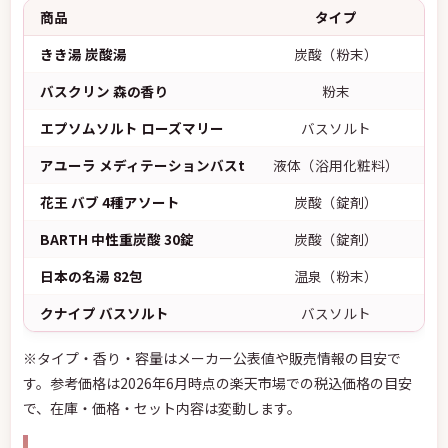
商品
タイプ
きき湯 炭酸湯
炭酸（粉末）
バスクリン 森の香り
粉末
エプソムソルト ローズマリー
バスソルト
アユーラ メディテーションバスt
液体（浴用化粧料）
ウ
花王 バブ 4種アソート
炭酸（錠剤）
BARTH 中性重炭酸 30錠
炭酸（錠剤）
日本の名湯 82包
温泉（粉末）
クナイプ バスソルト
バスソルト
※タイプ・香り・容量はメーカー公表値や販売情報の目安で
す。参考価格は2026年6月時点の楽天市場での税込価格の目安
で、在庫・価格・セット内容は変動します。