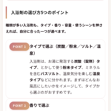
入浴剤の選び方5つのポイント
種類が多い入浴剤も、タイプ・香り・容量・使うシーンを押さ
えれば、自分に合った一つが選べます。
タイプで選ぶ（炭酸／粉末／ソルト／温
POINT 1
泉）
入浴剤は、お湯に発泡する
炭酸（錠剤）タ
イプ
、とかして使う
粉末タイプ
、ミネラル
を含む
バスソルト
、温泉気分を楽しむ
温泉
タイプ
などに分かれます。まずはどんなお
風呂にしたいかをイメージして、タイプか
ら選ぶのがおすすめです。
香りで選ぶ
POINT 2