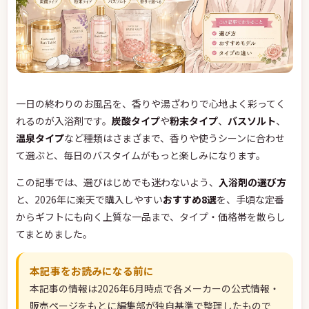
一日の終わりのお風呂を、香りや湯ざわりで心地よく彩ってく
れるのが入浴剤です。
炭酸タイプ
や
粉末タイプ
、
バスソルト
、
温泉タイプ
など種類はさまざまで、香りや使うシーンに合わせ
て選ぶと、毎日のバスタイムがもっと楽しみになります。
この記事では、選びはじめでも迷わないよう、
入浴剤の選び方
と、2026年に楽天で購入しやすい
おすすめ8選
を、手頃な定番
からギフトにも向く上質な一品まで、タイプ・価格帯を散らし
てまとめました。
本記事をお読みになる前に
本記事の情報は2026年6月時点で各メーカーの公式情報・
販売ページをもとに編集部が独自基準で整理したもので