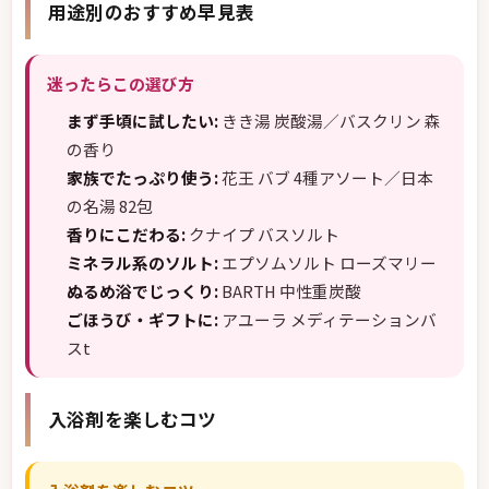
用途別のおすすめ早見表
迷ったらこの選び方
まず手頃に試したい:
きき湯 炭酸湯／バスクリン 森
の香り
家族でたっぷり使う:
花王 バブ 4種アソート／日本
の名湯 82包
香りにこだわる:
クナイプ バスソルト
ミネラル系のソルト:
エプソムソルト ローズマリー
ぬるめ浴でじっくり:
BARTH 中性重炭酸
ごほうび・ギフトに:
アユーラ メディテーションバ
スt
入浴剤を楽しむコツ