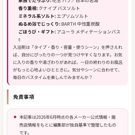
家族でたっぷり:
花王 バブ／日本の名湯
香り重視:
クナイプ バスソルト
ミネラル系ソルト:
エプソムソルト
ぬるめ浴でじっくり:
BARTH 中性重炭酸
ごほうび・ギフト:
アユーラ メディテーションバス
t
入浴剤は「タイプ・香り・容量・使うシーン」を押さえれ
ば、自分にぴったりの一つが見つけやすくなります。お気
に入りの香りや湯ざわりがあれば、一日の終わりのお風呂
がもっと心地よいひとときに。気分やシーンに合わせて、
毎日のバスタイムを楽しんでみませんか？
免責事項
本記事は2026年6月時点の各メーカー公式情報・販
売店情報をもとに編集部が独自基準で整理したもの
です。