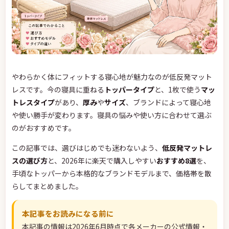
やわらかく体にフィットする寝心地が魅力なのが低反発マット
レスです。今の寝具に重ねる
トッパータイプ
と、1枚で使う
マッ
トレスタイプ
があり、
厚み
や
サイズ
、ブランドによって寝心地
や使い勝手が変わります。寝具の悩みや使い方に合わせて選ぶ
のがおすすめです。
この記事では、選びはじめでも迷わないよう、
低反発マットレ
スの選び方
と、2026年に楽天で購入しやすい
おすすめ8選
を、
手頃なトッパーから本格的なブランドモデルまで、価格帯を散
らしてまとめました。
本記事をお読みになる前に
本記事の情報は2026年6月時点で各メーカーの公式情報・