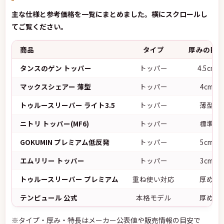
主な仕様と参考価格を一覧にまとめました。横にスクロールし
てご覧ください。
商品
タイプ
厚みの目
タンスのゲン トッパー
トッパー
4.5cm
マックスシェアー 薄型
トッパー
4cm
トゥルースリーパー ライト3.5
トッパー
薄型
ニトリ トッパー(MF6)
トッパー
標準
GOKUMIN プレミアム低反発
トッパー
5cm
エムリリー トッパー
トッパー
3cm
トゥルースリーパー プレミアム
重ね使い対応
厚め
テンピュール 公式
本格モデル
厚め
※タイプ・厚み・特長はメーカー公表値や販売情報の目安で