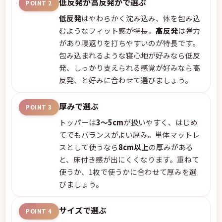
低反発か高反発かで選ぶ
POINT 2
低反発
はやわらかく沈み込み、体を包み込
むようなフィット感が特長。
高反発
は弾力
があり寝返りを打ちやすいのが特長です。
包み込まれるような寝心地が好みなら低反
発、しっかり支えられる感覚が好みなら高
反発、と好みに合わせて選びましょう。
厚みで選ぶ
POINT 3
トッパーは
3〜5cm
が扱いやすく、はじめ
てでもバランスがよい厚み。単体マットレ
スとして使うなら
8cm以上
の厚みがある
と、床付き感が出にくくなります。重ねて
使うか、1枚で使うかに合わせて厚みを選
びましょう。
サイズで選ぶ
POINT 4