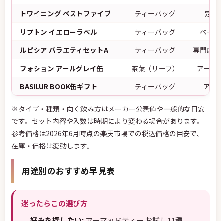
トワイニング ベストファイブ
ティーバッグ
定番
リプトン イエローラベル
ティーバッグ
ベーシ
ルピシア バラエティセットA
ティーバッグ
専門店ア
フォション アールグレイ缶
茶葉（リーフ）
アール
BASILUR BOOK缶ギフト
ティーバッグ
アソ
※タイプ・種類・向く飲み方はメーカー公表値や一般的な目安
です。セット内容や入数は時期により変わる場合があります。
参考価格は2026年6月時点の楽天市場での税込価格の目安で、
在庫・価格は変動します。
用途別のおすすめ早見表
迷ったらこの選び方
好みを探したい:
アーマッドティー お試し11種