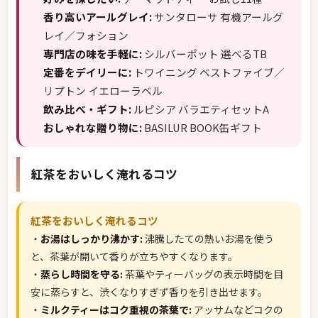
香り高いアールグレイ:
サンタローサ 有機アールグ
レイ／フォション
専門店の味を手軽に:
シルバーポット 選べるTB
定番をデイリーに:
トワイニング ベストファイブ／
リプトン イエローラベル
飲み比べ・ギフト:
ルピシア バラエティセットA
おしゃれな贈り物に:
BASILUR BOOK缶ギフト
紅茶をおいしく淹れるコツ
紅茶をおいしく淹れるコツ
・
お湯はしっかり沸かす:
沸騰したての熱いお湯を使う
と、茶葉が開いて香りが立ちやすくなります。
・
蒸らし時間を守る:
茶葉やティーバッグの表示時間を目
安に蒸らすと、渋くなりすぎず香りを引き出せます。
・
ミルクティーはコク重視の茶葉で:
アッサムなどコクの