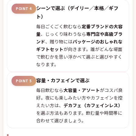
シーンで選ぶ（デイリー／本格／ギフ
POINT 4
ト）
毎日ごくごく飲むなら
定番ブランドの大容
量
、じっくり味わうなら
専門店や高級ブラ
ンド
、贈り物には
パッケージのおしゃれな
ギフトセット
が向きます。誰がどんな場面
で飲むかを思い浮かべて選ぶと選びやすく
なります。
容量・カフェインで選ぶ
POINT 5
毎日飲むなら
大容量・アソート
がコスパ良
好。夜にも楽しみたい方やカフェインを控
えたい方は、
デカフェ（カフェインレス）
を選ぶ方法もあります。飲む量や時間帯に
合わせて選びましょう。