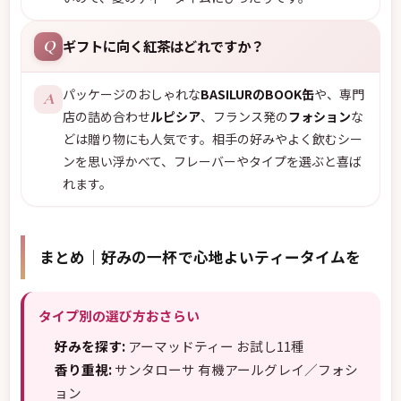
ギフトに向く紅茶はどれですか？
Q
パッケージのおしゃれな
BASILURのBOOK缶
や、専門
A
店の詰め合わせ
ルピシア
、フランス発の
フォション
な
どは贈り物にも人気です。相手の好みやよく飲むシー
ンを思い浮かべて、フレーバーやタイプを選ぶと喜ば
れます。
まとめ｜好みの一杯で心地よいティータイムを
タイプ別の選び方おさらい
好みを探す:
アーマッドティー お試し11種
香り重視:
サンタローサ 有機アールグレイ／フォシ
ョン