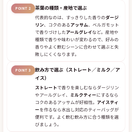
茶葉の種類・産地で選ぶ
POINT 2
代表的なのは、すっきりした香りの
ダージ
リン
、コクのある
アッサム
、ベルガモット
で香りづけした
アールグレイ
など。産地や
種類で香りや味わいが変わるので、好みの
香りやよく飲むシーンに合わせて選ぶと失
敗しにくくなります。
飲み方で選ぶ（ストレート／ミルク／ア
POINT 3
イス）
ストレート
で香りを楽しむならダージリン
やアールグレイ、
ミルクティー
にするなら
コクのあるアッサムが好相性。
アイスティ
ー
を作るなら水出し対応のティーバッグが
便利です。よく飲む飲み方に合う種類を選
びましょう。